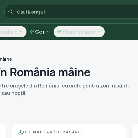
lendare
Cer
Stare de bine
 mâine
 în România mâine
ntre orașele din
România
, cu orele pentru zori, răsărit,
 sau nopții.
CEL MAI TÂRZIU RĂSĂRIT