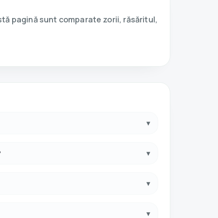
stă pagină sunt comparate zorii, răsăritul,
▾
?
▾
▾
▾