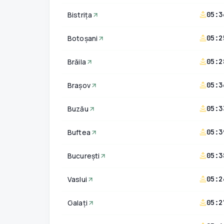
Bistrița
05:3
Botoșani
05:2
Brăila
05:2
Brașov
05:3
Buzău
05:3
Buftea
05:3
București
05:3
Vaslui
05:2
Galați
05:2