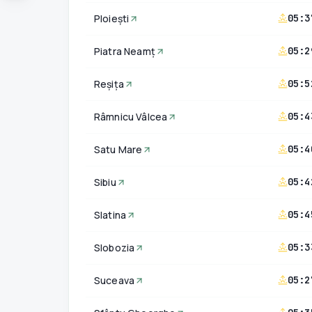
Ploiești
05:3
Piatra Neamț
05:2
Reșița
05:5
Râmnicu Vâlcea
05:4
Satu Mare
05:4
Sibiu
05:4
Slatina
05:4
Slobozia
05:3
Suceava
05:2