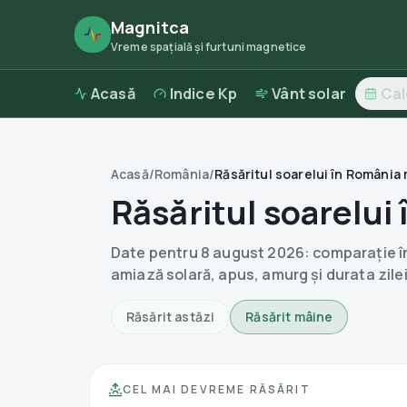
Magnitca
Vreme spațială și furtuni magnetice
Acasă
Indice Kp
Vânt solar
Ca
Acasă
/
România
/
Răsăritul soarelui în România
Răsăritul soarelui
Date pentru
8 august 2026
: comparație î
amiază solară, apus, amurg și durata zilei
Răsărit astăzi
Răsărit mâine
CEL MAI DEVREME RĂSĂRIT