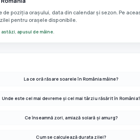
n România
ie de poziția orașului, data din calendar și sezon. Pe acea
ilei pentru orașele disponibile.
 astăzi
,
apusul de mâine
.
La ce oră răsare soarele în România mâine?
Unde este cel mai devreme și cel mai târziu răsărit în România
Ce înseamnă zori, amiază solară și amurg?
Cum se calculează durata zilei?