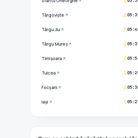
Sfântu Gheorghe
05:3
Târgoviște
05:3
Târgu Jiu
05:4
Târgu Mureș
05:3
Timișoara
05:5
Tulcea
05:2
Focșani
05:3
Iași
05:2