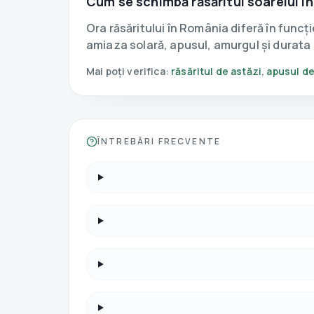
Cum se schimbă răsăritul soarelui î
Ora răsăritului în România diferă în funcț
amiaza solară, apusul, amurgul și durata z
Mai poți verifica:
răsăritul de astăzi
,
apusul de
ÎNTREBĂRI FRECVENTE