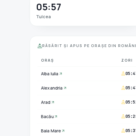
05:57
Tulcea
RĂSĂRIT ȘI APUS PE ORAȘE DIN ROMÂN
ORAȘ
ZORI
Alba Iulia
05:4
Alexandria
05:4
Arad
05:5
Bacău
05:2
Baia Mare
05:3