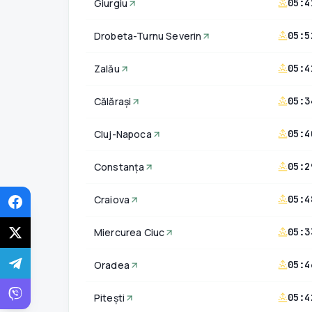
Giurgiu
05:4
Drobeta-Turnu Severin
05:5
Zalău
05:4
Călărași
05:3
Cluj-Napoca
05:4
Constanța
05:2
Craiova
05:4
Miercurea Ciuc
05:3
Oradea
05:4
Pitești
05:4