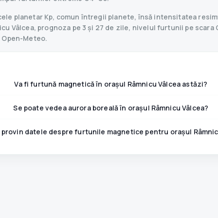
le planetar Kp, comun întregii planete, însă intensitatea resimț
u Vâlcea, prognoza pe 3 și 27 de zile, nivelul furtunii pe scara G
și Open-Meteo.
Va fi furtună magnetică în orașul Râmnicu Vâlcea astăzi?
Se poate vedea aurora boreală în orașul Râmnicu Vâlcea?
provin datele despre furtunile magnetice pentru orașul Râmni