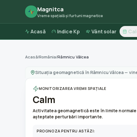
Magnitca
Vreme spațială și furtuni magnetice
Acasă
Indice Kp
Vânt solar
Ca
Acasă
/
România
/
Râmnicu Vâlcea
Furtuni magnetice în
Râmnicu Vâlcea
—
vreme 
Situația geomagnetică în
Râmnicu Vâlcea
—
vin
MONITORIZAREA VREMII SPAȚIALE
Calm
Activitatea geomagnetică este în limite normale
așteptate perturbări importante.
PROGNOZA PENTRU ASTĂZI: