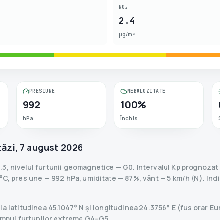
NO₂
2.4
µg/m³
PRESIUNE
NEBULOZITATE
992
100%
hPa
Închis
tăzi
,
7 august 2026
.3
,
nivelul furtunii geomagnetice
— G
0
.
Intervalul Kp prognozat 
C, presiune — 992 hPa, umiditate — 87%, vânt — 5 km/h (N).
Indi
, la latitudinea 45.1047° N și longitudinea 24.3756° E (fus orar
 timpul furtunilor extreme G4–G5.