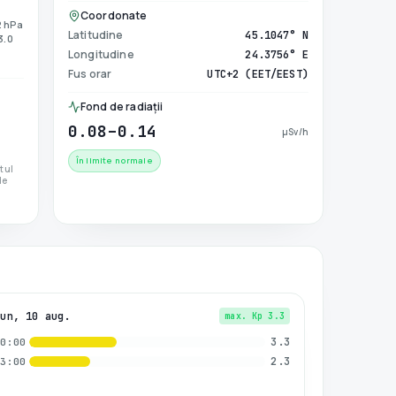
Coordonate
2 hPa
Latitudine
45.1047° N
 3.0
Longitudine
24.3756° E
Fus orar
UTC+2 (EET/EEST)
Fond de radiații
0.08–0.14
µSv/h
În limite normale
ctul
de
Lun, 10 aug.
max. Kp
3.3
3.3
00:00
2.3
03:00