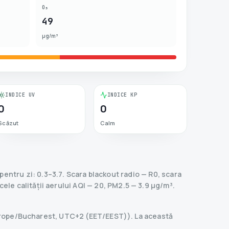
O₃
49
µg/m³
INDICE UV
INDICE KP
0
0
Scăzut
Calm
pentru zi: 0.3–3.7.
Scara blackout radio
— R
0
,
scara
cele calității aerului AQI — 20, PM2.5 — 3.9 µg/m³.
 Europe/Bucharest, UTC+2 (EET/EEST)). La această