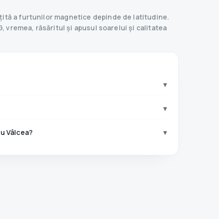
ită a furtunilor magnetice depinde de latitudine.
, vremea, răsăritul și apusul soarelui și calitatea
▾
▾
cu Vâlcea?
▾