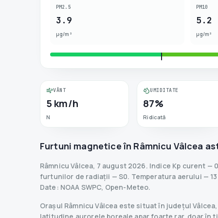
PM2.5
PM10
3.9
5.2
µg/m³
µg/m³
VÂNT
UMIDITATE
5 km/h
87%
N
Ridicată
Furtuni magnetice în
Râmnicu Vâlcea
as
Râmnicu Vâlcea
,
7 august 2026
.
Indice Kp curent
—
0
furtunilor de radiații
— S
0
.
Temperatura aerului — 13°
Date
: NOAA SWPC, Open-Meteo.
Orașul Râmnicu Vâlcea este situat în județul Vâlcea
latitudine aurorele boreale apar foarte rar, doar în