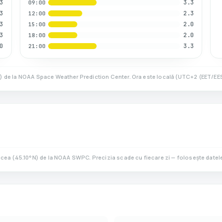
3
3.3
09:00
3
2.3
12:00
3
2.0
15:00
3
2.0
18:00
0
3.3
21:00
N)
de la NOAA Space Weather Prediction Center. Ora este locală
(
UTC+2 (EET/EE
lcea
(
45.10
°N)
de la NOAA SWPC. Precizia scade cu fiecare zi — folosește datele 