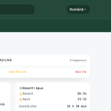
Română
 ADUNĂ
0 răspunsuri
NEUTRU 0%
RĂU 0%
Răsărit / Apus
Răsărit
05:34
Apus
21:12
ică
Durata zilei
15 h 38 min