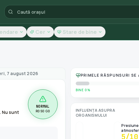
lendare
Cer
Stare de bine
și calitatea aerului
eri, 7 august 2026
PRIMELE RĂSPUNSURI SE
BINE 0%
NORMAL
INFLUENȚA ASUPRA
R0 S0 G0
. Nu sunt
ORGANISMULUI
Presiune
atmosfer
5
/10