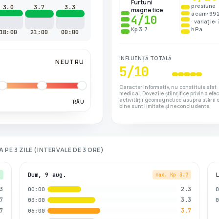
Furtuni
presiune
3.0
3.7
3.3
magnetice
acum: 99
4
/10
· variație:
Kp 3.7
hPa
18:00
21:00
00:00
INFLUENȚĂ TOTALĂ
NEUTRU
5
/10
Caracter informativ, nu constituie sfat
medical. Dovezile științifice privind efe
activității geomagnetice asupra stării 
RĂU
bine sunt limitate și neconcludente.
A
PE 3 ZILE (INTERVALE DE 3 ORE)
Dum, 9 aug.
3
max. Kp
3.7
3
2.3
00:00
7
3.3
03:00
7
3.7
06:00