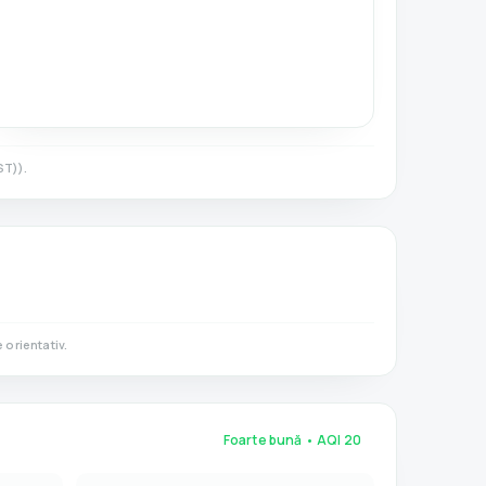
ST)
).
orientativ.
Foarte bună
• AQI
20