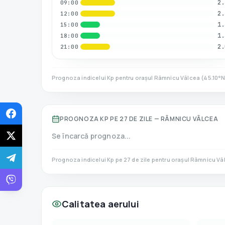
2.
09:00
2.
12:00
1.
15:00
1.
18:00
2.
21:00
Prognoza indicelui Kp pentru orașul
Râmnicu Vâlcea
(
45.10
°
PROGNOZA KP PE 27 DE ZILE —
RÂMNICU VÂLCEA
Se încarcă prognoza...
Prognoza indicelui Kp pe 27 de zile pentru orașul
Râmnicu Vâ
Calitatea aerului