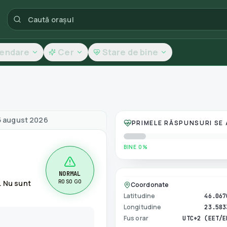
lendare
Cer
Stare de bine
tatea aerului
 5 august 2026
PRIMELE RĂSPUNSURI SE
BINE 0%
NORMAL
R0 S0 G0
. Nu sunt
Coordonate
Latitudine
46.067
Longitudine
23.583
Fus orar
UTC+2 (EET/E