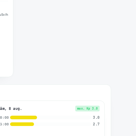
µSv/h
Sâm, 8 aug.
max. Kp
3.0
3.0
00:00
2.7
03:00