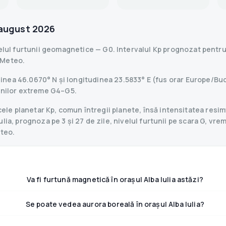
august 2026
elul furtunii geomagnetice
— G
0
.
Intervalul Kp prognozat pentru 
-Meteo.
titudinea 46.0670° N și longitudinea 23.5833° E (fus orar Europe/
tunilor extreme G4–G5.
le planetar Kp, comun întregii planete, însă intensitatea resimț
lia, prognoza pe 3 și 27 de zile, nivelul furtunii pe scara G, vrem
eteo.
Va fi furtună magnetică în orașul Alba Iulia astăzi?
Se poate vedea aurora boreală în orașul Alba Iulia?