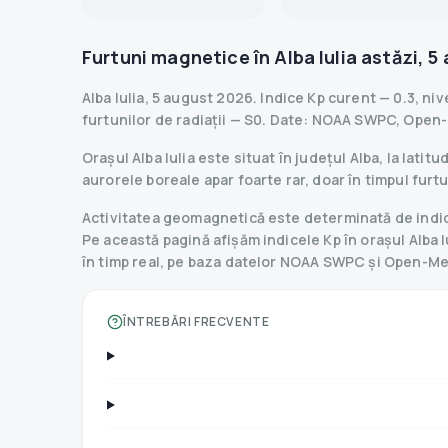
Furtuni magnetice în
Alba Iulia
astăzi
,
5 
Alba Iulia
,
5 august 2026
.
Indice Kp curent
—
0.3
,
niv
furtunilor de radiații
— S
0
.
Date
: NOAA SWPC, Open
Orașul Alba Iulia este situat în județul Alba, la la
aurorele boreale apar foarte rar, doar în timpul fur
Activitatea geomagnetică este determinată de indice
Pe această pagină afișăm indicele Kp în orașul Alba Iu
în timp real, pe baza datelor NOAA SWPC și Open-M
ÎNTREBĂRI FRECVENTE