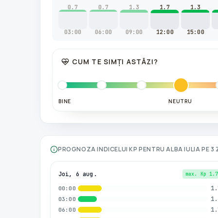
0.7
0.7
1.3
1.7
1.3
03:00
06:00
09:00
12:00
15:00
CUM TE SIMȚI ASTĂZI?
BINE
NEUTRU
PROGNOZA INDICELUI KP PENTRU
ALBA IULIA
PE 3 
Joi, 6 aug.
max. Kp
1.
1.
00:00
1.
03:00
1.
06:00