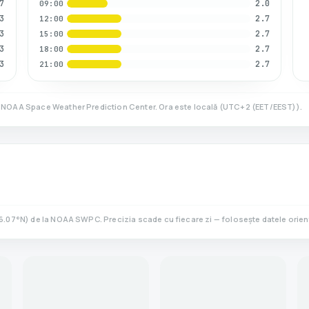
7
2.0
09:00
3
2.7
12:00
3
2.7
15:00
3
2.7
18:00
3
2.7
21:00
a NOAA Space Weather Prediction Center. Ora este locală
(
UTC+2 (EET/EEST)
).
6.07
°N)
de la NOAA SWPC. Precizia scade cu fiecare zi — folosește datele orient