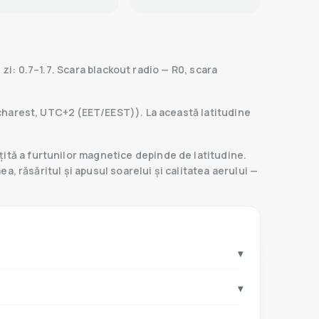
zi: 0.7–1.7.
Scara blackout radio
— R
0
,
scara
Bucharest, UTC+2 (EET/EEST)). La această latitudine
ită a furtunilor magnetice depinde de latitudine.
ea, răsăritul și apusul soarelui și calitatea aerului —
▾
▾