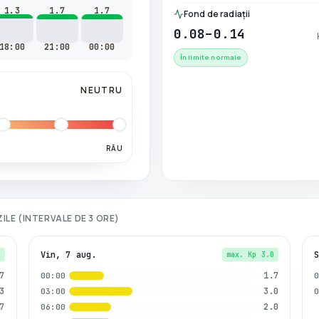
1.3
1.7
1.7
Fond de radiații
0.08–0.14
18:00
21:00
00:00
În limite normale
NEUTRU
RĂU
ZILE (INTERVALE DE 3 ORE)
Vin, 7 aug.
7
max. Kp
3.0
7
1.7
00:00
3
3.0
03:00
7
2.0
06:00