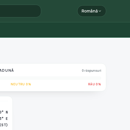
Română
 ADUNĂ
0 răspunsuri
NEUTRU 0%
RĂU 0%
0° N
3° E
EST)