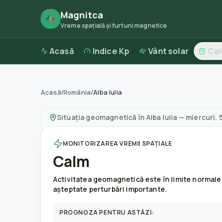
Magnitca
Vreme spațială și furtuni magnetice
Acasă
Indice Kp
Vânt solar
Ca
Acasă
/
România
/
Alba Iulia
Furtuni magnetice în
Alba Iulia
—
vreme și cali
Situația geomagnetică în
Alba Iulia
—
miercuri,
MONITORIZAREA VREMII SPAȚIALE
Calm
Activitatea geomagnetică este în limite normale
așteptate perturbări importante.
PROGNOZA PENTRU ASTĂZI: