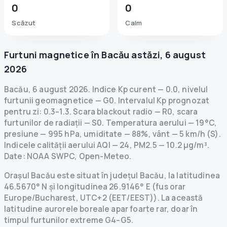
0
0
Scăzut
Calm
Furtuni magnetice în
Bacău
astăzi
,
6 august
2026
Bacău
,
6 august 2026
.
Indice Kp curent
—
0.0
,
nivelul
furtunii geomagnetice
— G
0
.
Intervalul Kp prognozat
pentru zi: 0.3–1.3.
Scara blackout radio
— R
0
,
scara
furtunilor de radiații
— S
0
.
Temperatura aerului — 19°C,
presiune — 995 hPa, umiditate — 88%, vânt — 5 km/h (S).
Indicele calității aerului AQI — 24, PM2.5 — 10.2 µg/m³.
Date
: NOAA SWPC, Open-Meteo.
Orașul Bacău este situat în județul Bacău, la latitudinea
46.5670° N și longitudinea 26.9146° E (fus orar
Europe/Bucharest, UTC+2 (EET/EEST)). La această
latitudine aurorele boreale apar foarte rar, doar în
timpul furtunilor extreme G4–G5.