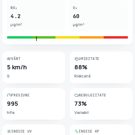
NO₂
O₃
4.2
60
µg/m³
µg/m³
VÂNT
UMIDITATE
5 km/h
88%
S
Ridicată
PRESIUNE
NEBULOZITATE
995
73%
hPa
Variabil
INDICE UV
INDICE KP