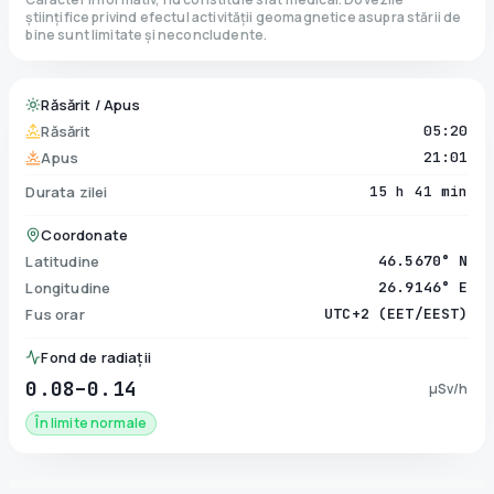
științifice privind efectul activității geomagnetice asupra stării de
bine sunt limitate și neconcludente.
Răsărit / Apus
Răsărit
05:20
Apus
21:01
Durata zilei
15 h 41 min
Coordonate
Latitudine
46.5670° N
Longitudine
26.9146° E
Fus orar
UTC+2 (EET/EEST)
Fond de radiații
0.08–0.14
µSv/h
În limite normale