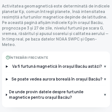
Activitatea geomagnetică este determinată de indicele
planetar Kp, comun întregii planete, însă intensitatea
resimțită a furtunilor magnetice depinde de latitudine.
Pe această pagină afișăm indicele Kp în orașul Bacău,
prognoza pe 3 și 27 de zile, nivelul furtunii pe scara G,
vremea, răsăritul și apusul soarelui și calitatea aerului —
în timp real, pe baza datelor NOAA SWPC și Open-
Meteo.
ÎNTREBĂRI FRECVENTE
Va fi furtună magnetică în orașul Bacău astăzi?
▾
Se poate vedea aurora boreală în orașul Bacău?
▾
De unde provin datele despre furtunile
▾
magnetice pentru orașul Bacău?