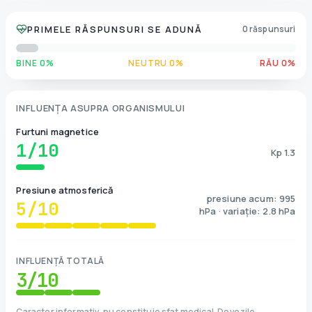
PRIMELE RĂSPUNSURI SE ADUNĂ
0 răspunsuri
BINE 0%
NEUTRU 0%
RĂU 0%
INFLUENȚA ASUPRA ORGANISMULUI
Furtuni magnetice
1
/10
Kp 1.3
Presiune atmosferică
presiune acum: 995
5
/10
hPa · variație: 2.8 hPa
INFLUENȚĂ TOTALĂ
3
/10
Caracter informativ, nu constituie sfat medical. Dovezile