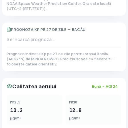
NOAA Space Weather Prediction Center. Ora este locală
(
UTC+2 (EET/EEST)
).
PROGNOZA KP PE 27 DE ZILE —
BACĂU
Se încarcă prognoza...
Prognoza indicelui Kp pe 27 de zile pentru orașul
Bacău
(
46.57
°N)
de la NOAA SWPC. Precizia scade cu fiecare zi —
folosește datele orientativ.
Calitatea aerului
Bună
• AQI
24
PM2.5
PM10
10.2
12.8
µg/m³
µg/m³