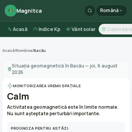
Magnitca
Română
Acasă
Indice Kp
Vânt solar
Calendar
Acasă
/
România
/
Bacău
Furtuni magnetice în
Bacău
—
vreme și calitatea aerulu
Situația geomagnetică în
Bacău
—
joi, 6 august
2026
MONITORIZAREA VREMII SPAȚIALE
Calm
Activitatea geomagnetică este în limite normale.
Nu sunt așteptate perturbări importante.
PROGNOZA PENTRU ASTĂZI: