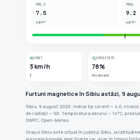
PM2.5
PM10
7.5
9.2
µg/m³
µg/m³
VÂNT
UMIDITATE
3 km/h
78%
E
Moderată
Furtuni magnetice în
Sibiu
astăzi
,
9 aug
Sibiu
,
9 august 2026
.
Indice Kp curent
—
4.0
,
nivelul
de radiații
— S
0
.
Temperatura aerului — 14°C, presiun
SWPC, Open-Meteo.
Orașul Sibiu este situat în județul Sibiu, la latitu
aurorele boreale apar foarte rar, doar în timpul fur