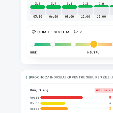
3.3
3.7
3.3
2.3
2.0
03:00
06:00
09:00
12:00
15:00
CUM TE SIMȚI ASTĂZI?
BINE
NEUTRU
PROGNOZA INDICELUI KP PENTRU
SIBIU
PE 3 ZILE 
Dum, 9 aug.
max. Kp
5.
5.
00:00
3.
03:00
3.
06:00