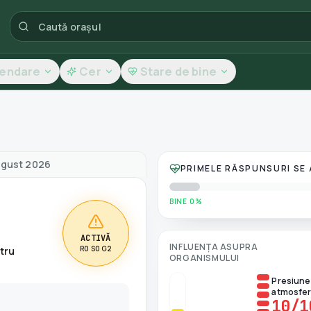
lendare
Cer
Stare de bine
a aerului
ugust 2026
PRIMELE RĂSPUNSURI SE
BINE 0%
ACTIVĂ
INFLUENȚA ASUPRA
R0 S0 G2
ntru
ORGANISMULUI
Presiune
atmosfer
10
/1