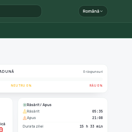
Română
 ADUNĂ
0 răspunsuri
NEUTRU 0%
RĂU 0%
Răsărit / Apus
Răsărit
05:35
Apus
21:08
ică
Durata zilei
15 h 33 min
0