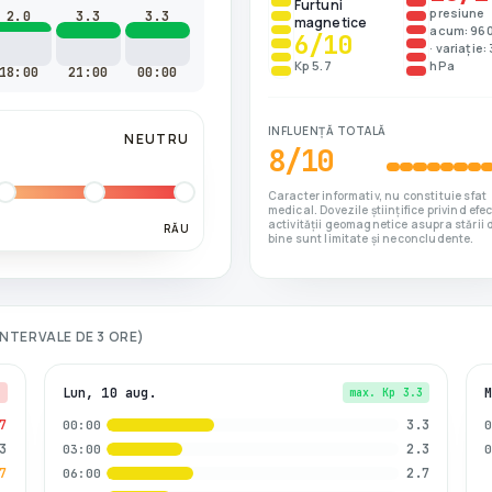
Furtuni
presiune
2.0
3.3
3.3
magnetice
acum: 96
6
/10
· variație:
Kp 5.7
hPa
18:00
21:00
00:00
INFLUENȚĂ TOTALĂ
NEUTRU
8
/10
Caracter informativ, nu constituie sfat
medical. Dovezile științifice privind efe
activității geomagnetice asupra stării 
RĂU
bine sunt limitate și neconcludente.
(INTERVALE DE 3 ORE)
Lun, 10 aug.
7
max. Kp
3.3
7
3.3
00:00
3
2.3
03:00
7
2.7
06:00