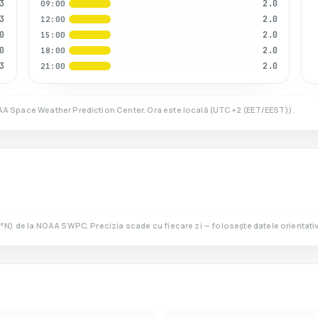
3
2.0
09:00
3
2.0
12:00
0
2.0
15:00
0
2.0
18:00
3
2.0
21:00
AA Space Weather Prediction Center. Ora este locală
(
UTC+2 (EET/EEST)
).
°N)
de la NOAA SWPC. Precizia scade cu fiecare zi — folosește datele orientativ