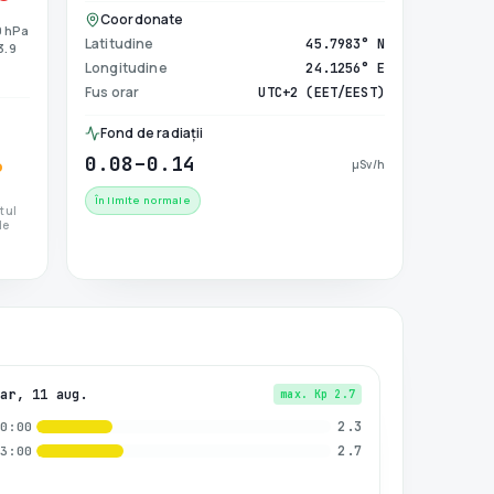
Coordonate
0 hPa
Latitudine
45.7983° N
 3.9
Longitudine
24.1256° E
Fus orar
UTC+2 (EET/EEST)
Fond de radiații
0.08–0.14
µSv/h
În limite normale
ctul
de
Mar, 11 aug.
max. Kp
2.7
2.3
00:00
2.7
03:00