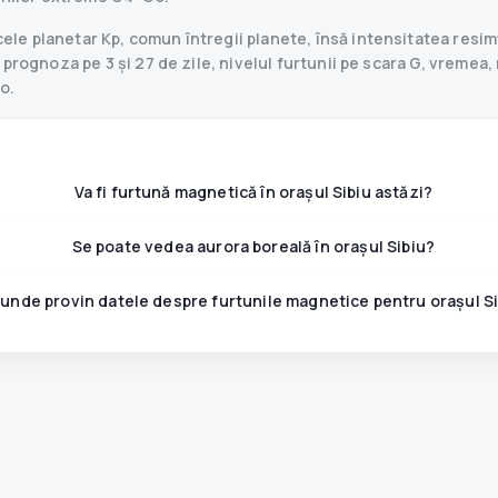
le planetar Kp, comun întregii planete, însă intensitatea resimț
prognoza pe 3 și 27 de zile, nivelul furtunii pe scara G, vremea, r
o.
Va fi furtună magnetică în orașul Sibiu astăzi?
Se poate vedea aurora boreală în orașul Sibiu?
unde provin datele despre furtunile magnetice pentru orașul S