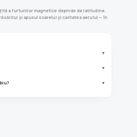
ită a furtunilor magnetice depinde de latitudine.
ăsăritul și apusul soarelui și calitatea aerului — în
▾
▾
ibiu?
▾