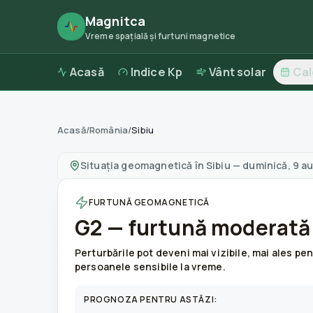
Magnitca
Vreme spațială și furtuni magnetice
Acasă
Indice Kp
Vânt solar
Ca
Acasă
/
România
/
Sibiu
Furtuni magnetice în
Sibiu
—
vreme și calitate
Situația geomagnetică în
Sibiu
—
duminică, 9 a
FURTUNĂ GEOMAGNETICĂ
G2 — furtună moderată
Perturbările pot deveni mai vizibile, mai ales pe
persoanele sensibile la vreme.
PROGNOZA PENTRU ASTĂZI: