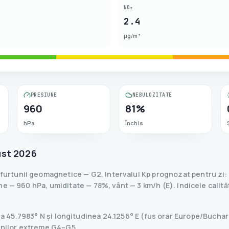
NO₂
2.4
µg/m³
PRESIUNE
NEBULOZITATE
960
81%
hPa
Închis
ust 2026
 furtunii geomagnetice
— G
2
.
Intervalul Kp prognozat pentru zi: 
e — 960 hPa, umiditate — 78%, vânt — 3 km/h (E).
Indicele calită
dinea 45.7983° N și longitudinea 24.1256° E (fus orar Europe/Buch
tunilor extreme G4–G5.