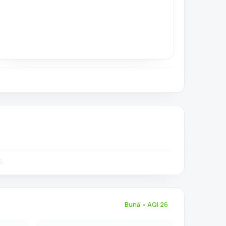
.
Bună
• AQI
26