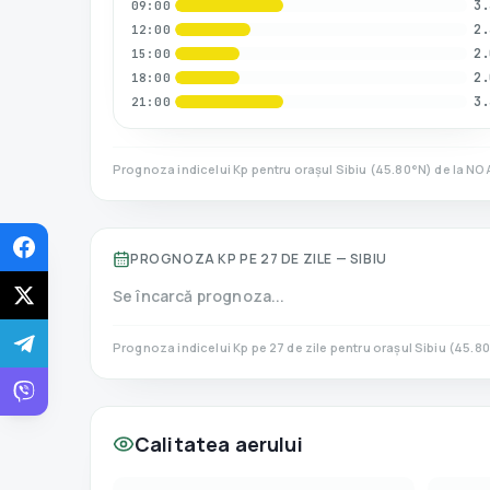
3.
09:00
2.
12:00
2.
15:00
2.
18:00
3.
21:00
Prognoza indicelui Kp pentru orașul
Sibiu
(
45.80
°N)
de la NO
PROGNOZA KP PE 27 DE ZILE —
SIBIU
Se încarcă prognoza...
Prognoza indicelui Kp pe 27 de zile pentru orașul
Sibiu
(
45.80
Calitatea aerului