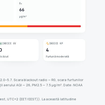
O₃
66
µg/m³
INDICE UV
INDICE KP
0
4
Scăzut
Furtună moderată
2.0–5.7.
Scara blackout radio
— R
0
,
scara furtunilor
ții aerului AQI — 26, PM2.5 — 7.5 µg/m³.
Date
: NOAA
arest, UTC+2 (EET/EEST)). La această latitudine