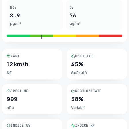
NO₂
O₃
8.9
76
µg/m³
µg/m³
VÂNT
UMIDITATE
12 km/h
45%
SE
Scăzută
PRESIUNE
NEBULOZITATE
999
58%
hPa
Variabil
INDICE UV
INDICE KP