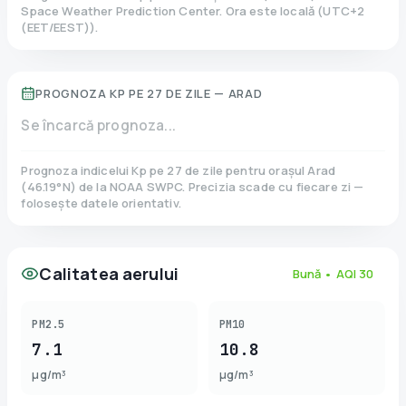
Space Weather Prediction Center. Ora este locală
(
UTC+2
(EET/EEST)
).
PROGNOZA KP PE 27 DE ZILE —
ARAD
Se încarcă prognoza...
Prognoza indicelui Kp pe 27 de zile pentru orașul
Arad
(
46.19
°N)
de la NOAA SWPC. Precizia scade cu fiecare zi —
folosește datele orientativ.
Calitatea aerului
Bună
• AQI
30
PM2.5
PM10
7.1
10.8
µg/m³
µg/m³