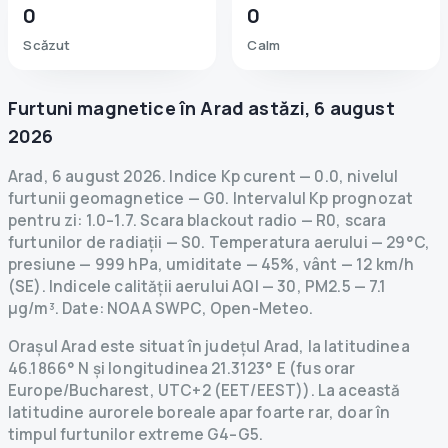
0
0
Scăzut
Calm
Furtuni magnetice în
Arad
astăzi
,
6 august
2026
Arad
,
6 august 2026
.
Indice Kp curent
—
0.0
,
nivelul
furtunii geomagnetice
— G
0
.
Intervalul Kp prognozat
pentru zi: 1.0–1.7.
Scara blackout radio
— R
0
,
scara
furtunilor de radiații
— S
0
.
Temperatura aerului — 29°C,
presiune — 999 hPa, umiditate — 45%, vânt — 12 km/h
(SE).
Indicele calității aerului AQI — 30, PM2.5 — 7.1
µg/m³.
Date
: NOAA SWPC, Open-Meteo.
Orașul Arad este situat în județul Arad, la latitudinea
46.1866° N și longitudinea 21.3123° E (fus orar
Europe/Bucharest, UTC+2 (EET/EEST)). La această
latitudine aurorele boreale apar foarte rar, doar în
timpul furtunilor extreme G4–G5.