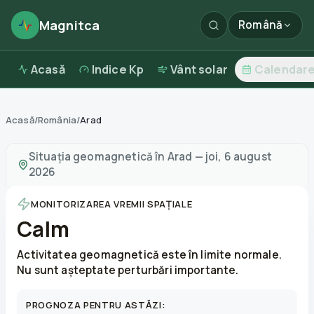
Magnitca
Română
Acasă
Indice Kp
Vânt solar
Calendar
Acasă
/
România
/
Arad
Furtuni magnetice în
Arad
—
vreme și calitatea aerului
Situația geomagnetică în
Arad
—
joi, 6 august
2026
MONITORIZAREA VREMII SPAȚIALE
Calm
Activitatea geomagnetică este în limite normale.
Nu sunt așteptate perturbări importante.
PROGNOZA PENTRU ASTĂZI: