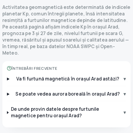
Activitatea geomagnetică este determinată de indicele
planetar Kp, comun întregii planete, însă intensitatea
resimțită a furtunilor magnetice depinde de latitudine.
Pe această pagină afișăm indicele Kp în orașul Arad,
prognoza pe 3 și 27 de zile, nivelul furtunii pe scara G,
vremea, răsăritul și apusul soarelui și calitatea aerului —
în timp real, pe baza datelor NOAA SWPC și Open-
Meteo.
ÎNTREBĂRI FRECVENTE
Va fi furtună magnetică în orașul Arad astăzi?
▾
Se poate vedea aurora boreală în orașul Arad?
▾
De unde provin datele despre furtunile
▾
magnetice pentru orașul Arad?