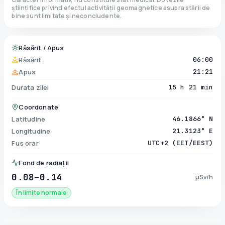
științifice privind efectul activității geomagnetice asupra stării de
bine sunt limitate și neconcludente.
Răsărit / Apus
Răsărit
06:00
Apus
21:21
Durata zilei
15 h 21 min
Coordonate
Latitudine
46.1866° N
Longitudine
21.3123° E
Fus orar
UTC+2 (EET/EEST)
Fond de radiații
0.08–0.14
µSv/h
În limite normale