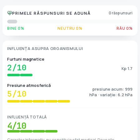
PRIMELE RĂSPUNSURI SE ADUNĂ
0 răspunsuri
BINE 0%
NEUTRU 0%
RĂU 0%
INFLUENȚA ASUPRA ORGANISMULUI
Furtuni magnetice
2
/10
Kp 1.7
Presiune atmosferică
presiune acum: 999
5
/10
hPa · variație: 6.2 hPa
INFLUENȚĂ TOTALĂ
4
/10
Caracter informativ, nu constituie sfat medical. Dovezile