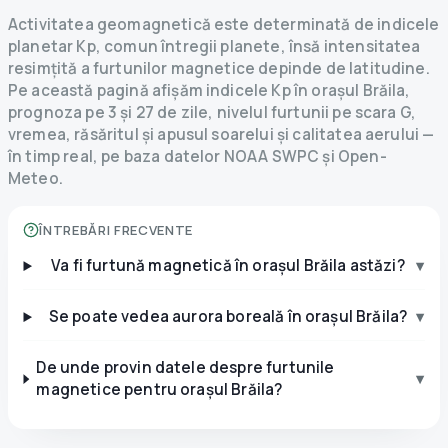
Activitatea geomagnetică este determinată de indicele
planetar Kp, comun întregii planete, însă intensitatea
resimțită a furtunilor magnetice depinde de latitudine.
Pe această pagină afișăm indicele Kp în orașul Brăila,
prognoza pe 3 și 27 de zile, nivelul furtunii pe scara G,
vremea, răsăritul și apusul soarelui și calitatea aerului —
în timp real, pe baza datelor NOAA SWPC și Open-
Meteo.
ÎNTREBĂRI FRECVENTE
Va fi furtună magnetică în orașul Brăila astăzi?
▾
Se poate vedea aurora boreală în orașul Brăila?
▾
De unde provin datele despre furtunile
▾
magnetice pentru orașul Brăila?