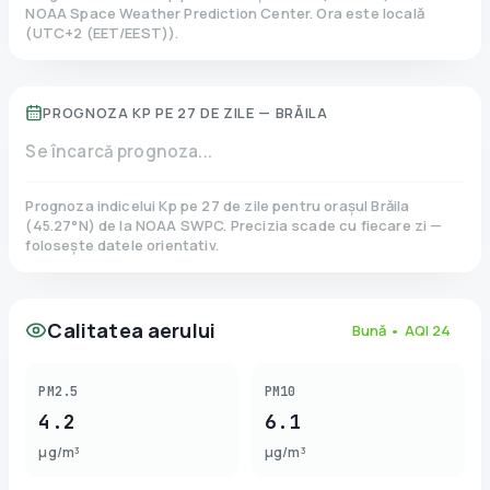
NOAA Space Weather Prediction Center. Ora este locală
(
UTC+2 (EET/EEST)
).
PROGNOZA KP PE 27 DE ZILE —
BRĂILA
Se încarcă prognoza...
Prognoza indicelui Kp pe 27 de zile pentru orașul
Brăila
(
45.27
°N)
de la NOAA SWPC. Precizia scade cu fiecare zi —
folosește datele orientativ.
Calitatea aerului
Bună
• AQI
24
PM2.5
PM10
4.2
6.1
µg/m³
µg/m³