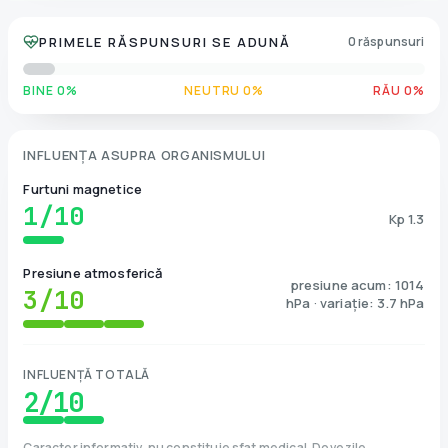
PRIMELE RĂSPUNSURI SE ADUNĂ
0 răspunsuri
BINE 0%
NEUTRU 0%
RĂU 0%
INFLUENȚA ASUPRA ORGANISMULUI
Furtuni magnetice
1
/10
Kp 1.3
Presiune atmosferică
presiune acum: 1014
3
/10
hPa · variație: 3.7 hPa
INFLUENȚĂ TOTALĂ
2
/10
Caracter informativ, nu constituie sfat medical. Dovezile