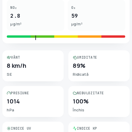
NO₂
O₃
2.8
59
µg/m³
µg/m³
VÂNT
UMIDITATE
8 km/h
89%
SE
Ridicată
PRESIUNE
NEBULOZITATE
1014
100%
hPa
Închis
INDICE UV
INDICE KP