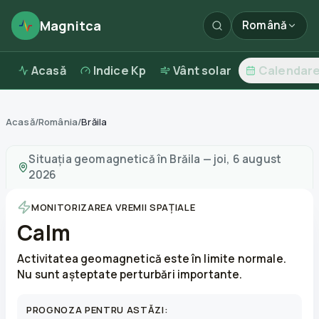
Magnitca
Română
Acasă
Indice Kp
Vânt solar
Calendar
Acasă
/
România
/
Brăila
Furtuni magnetice în
Brăila
—
vreme și calitatea aerului
Situația geomagnetică în
Brăila
—
joi, 6 august
2026
MONITORIZAREA VREMII SPAȚIALE
Calm
Activitatea geomagnetică este în limite normale.
Nu sunt așteptate perturbări importante.
PROGNOZA PENTRU ASTĂZI: