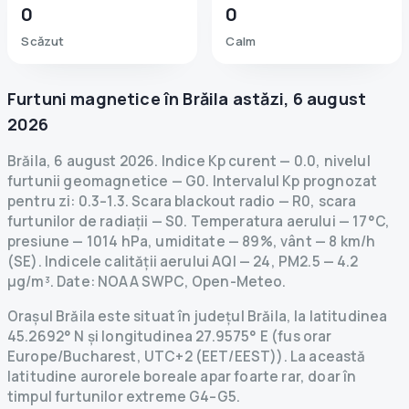
0
0
Scăzut
Calm
Furtuni magnetice în
Brăila
astăzi
,
6 august
2026
Brăila
,
6 august 2026
.
Indice Kp curent
—
0.0
,
nivelul
furtunii geomagnetice
— G
0
.
Intervalul Kp prognozat
pentru zi: 0.3–1.3.
Scara blackout radio
— R
0
,
scara
furtunilor de radiații
— S
0
.
Temperatura aerului — 17°C,
presiune — 1014 hPa, umiditate — 89%, vânt — 8 km/h
(SE).
Indicele calității aerului AQI — 24, PM2.5 — 4.2
µg/m³.
Date
: NOAA SWPC, Open-Meteo.
Orașul Brăila este situat în județul Brăila, la latitudinea
45.2692° N și longitudinea 27.9575° E (fus orar
Europe/Bucharest, UTC+2 (EET/EEST)). La această
latitudine aurorele boreale apar foarte rar, doar în
timpul furtunilor extreme G4–G5.