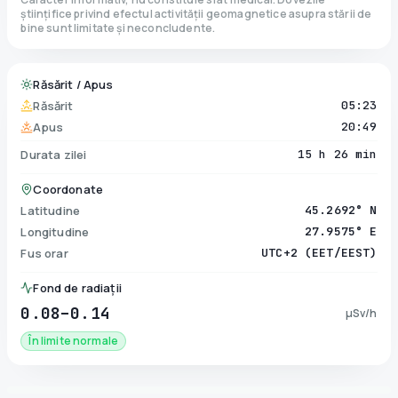
științifice privind efectul activității geomagnetice asupra stării de
bine sunt limitate și neconcludente.
Răsărit / Apus
Răsărit
05:23
Apus
20:49
Durata zilei
15 h 26 min
Coordonate
Latitudine
45.2692° N
Longitudine
27.9575° E
Fus orar
UTC+2 (EET/EEST)
Fond de radiații
0.08–0.14
µSv/h
În limite normale