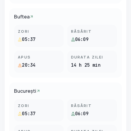
Buftea
ZORI
RĂSĂRIT
05:37
06:09
APUS
DURATA ZILEI
20:34
14 h 25 min
București
ZORI
RĂSĂRIT
05:37
06:09