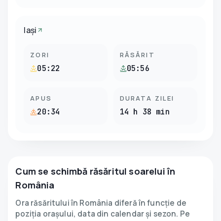
Iași
ZORI
RĂSĂRIT
05:22
05:56
APUS
DURATA ZILEI
20:34
14 h 38 min
Cum se schimbă răsăritul soarelui în
România
Ora răsăritului în România diferă în funcție de
poziția orașului, data din calendar și sezon. Pe