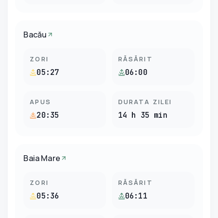
Bacău
ZORI
RĂSĂRIT
05:27
06:00
APUS
DURATA ZILEI
20:35
14 h 35 min
Baia Mare
ZORI
RĂSĂRIT
05:36
06:11