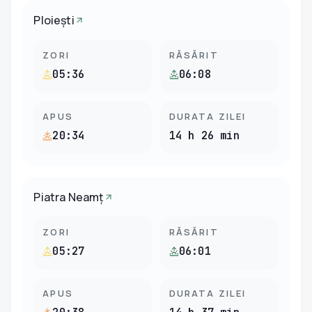
Ploiești
ZORI
RĂSĂRIT
05:36
06:08
APUS
DURATA ZILEI
20:34
14 h 26 min
Piatra Neamț
ZORI
RĂSĂRIT
05:27
06:01
APUS
DURATA ZILEI