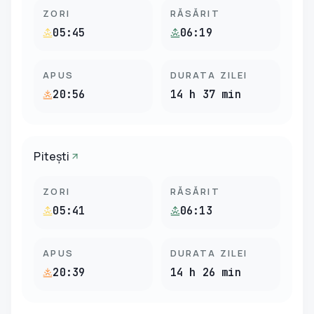
ZORI
RĂSĂRIT
05:45
06:19
APUS
DURATA ZILEI
20:56
14 h 37 min
Pitești
ZORI
RĂSĂRIT
05:41
06:13
APUS
DURATA ZILEI
20:39
14 h 26 min