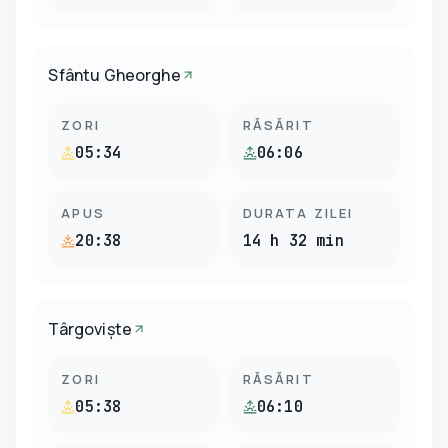
Sfântu Gheorghe
ZORI
RĂSĂRIT
05:34
06:06
APUS
DURATA ZILEI
20:38
14 h 32 min
Târgoviște
ZORI
RĂSĂRIT
05:38
06:10