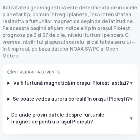
Activitatea geomagnetică este determinată de indicele
planetar Kp, comun întregii planete, însă intensitatea
resimțită a furtunilor magnetice depinde de latitudine.
Pe această pagină afișăm indicele Kp în orașul Ploiești,
prognoza pe 3 și 27 de zile, nivelul furtunii pe scara G,
vremea, răsăritul și apusul soarelui și calitatea aerului —
în timp real, pe baza datelor NOAA SWPC și Open-
Meteo.
ÎNTREBĂRI FRECVENTE
Va fi furtună magnetică în orașul Ploiești astăzi?
▾
Se poate vedea aurora boreală în orașul Ploiești?
▾
De unde provin datele despre furtunile
▾
magnetice pentru orașul Ploiești?