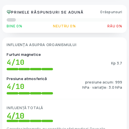
PRIMELE RĂSPUNSURI SE ADUNĂ
0 răspunsuri
BINE 0%
NEUTRU 0%
RĂU 0%
INFLUENȚA ASUPRA ORGANISMULUI
Furtuni magnetice
4
/10
Kp 3.7
Presiune atmosferică
presiune acum: 999
4
/10
hPa · variație: 3.0 hPa
INFLUENȚĂ TOTALĂ
4
/10
Caracter informativ, nu constituie sfat medical. Dovezile