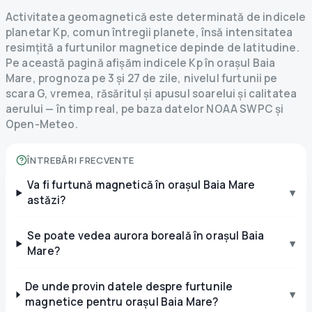
Activitatea geomagnetică este determinată de indicele
planetar Kp, comun întregii planete, însă intensitatea
resimțită a furtunilor magnetice depinde de latitudine.
Pe această pagină afișăm indicele Kp în orașul Baia
Mare, prognoza pe 3 și 27 de zile, nivelul furtunii pe
scara G, vremea, răsăritul și apusul soarelui și calitatea
aerului — în timp real, pe baza datelor NOAA SWPC și
Open-Meteo.
ÎNTREBĂRI FRECVENTE
Va fi furtună magnetică în orașul Baia Mare
▾
astăzi?
Se poate vedea aurora boreală în orașul Baia
▾
Mare?
De unde provin datele despre furtunile
▾
magnetice pentru orașul Baia Mare?