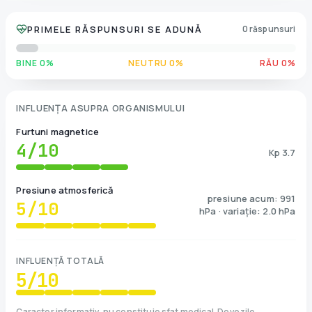
PRIMELE RĂSPUNSURI SE ADUNĂ
0 răspunsuri
BINE 0%
NEUTRU 0%
RĂU 0%
INFLUENȚA ASUPRA ORGANISMULUI
Furtuni magnetice
4
/10
Kp 3.7
Presiune atmosferică
presiune acum: 991
5
/10
hPa · variație: 2.0 hPa
INFLUENȚĂ TOTALĂ
5
/10
Caracter informativ, nu constituie sfat medical. Dovezile