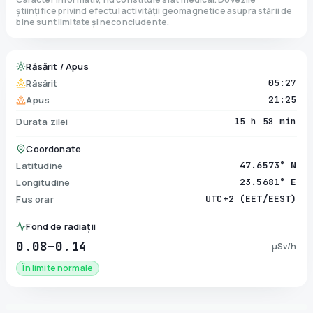
științifice privind efectul activității geomagnetice asupra stării de
bine sunt limitate și neconcludente.
Răsărit / Apus
Răsărit
05:27
Apus
21:25
Durata zilei
15 h 58 min
Coordonate
Latitudine
47.6573° N
Longitudine
23.5681° E
Fus orar
UTC+2 (EET/EEST)
Fond de radiații
0.08–0.14
µSv/h
În limite normale