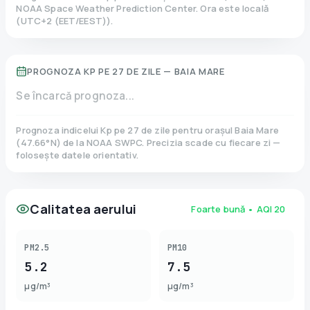
NOAA Space Weather Prediction Center. Ora este locală
(
UTC+2 (EET/EEST)
).
PROGNOZA KP PE 27 DE ZILE —
BAIA MARE
Se încarcă prognoza...
Prognoza indicelui Kp pe 27 de zile pentru orașul
Baia Mare
(
47.66
°N)
de la NOAA SWPC. Precizia scade cu fiecare zi —
folosește datele orientativ.
Calitatea aerului
Foarte bună
• AQI
20
PM2.5
PM10
5.2
7.5
µg/m³
µg/m³