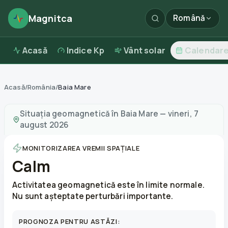
Magnitca
Română
Acasă
Indice Kp
Vânt solar
Calendar
Acasă
/
România
/
Baia Mare
Furtuni magnetice în
Baia Mare
—
vreme și calitatea aer
Situația geomagnetică în
Baia Mare
—
vineri, 7
august 2026
MONITORIZAREA VREMII SPAȚIALE
Calm
Activitatea geomagnetică este în limite normale.
Nu sunt așteptate perturbări importante.
PROGNOZA PENTRU ASTĂZI: