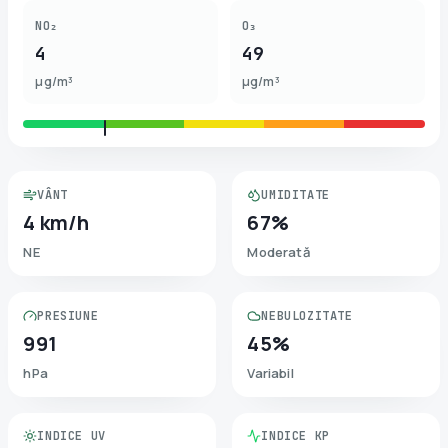
NO₂
O₃
4
49
µg/m³
µg/m³
VÂNT
UMIDITATE
4 km/h
67%
NE
Moderată
PRESIUNE
NEBULOZITATE
991
45%
hPa
Variabil
INDICE UV
INDICE KP