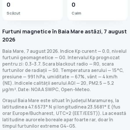
0
0
Scăzut
Calm
Furtuni magnetice în
Baia Mare
astăzi
,
7 august
2026
Baia Mare
,
7 august 2026
.
Indice Kp curent
—
0.0
,
nivelul
furtunii geomagnetice
— G
0
.
Intervalul Kp prognozat
pentru zi: 0.3–3.7.
Scara blackout radio
— R
0
,
scara
furtunilor de radiații
— S
0
.
Temperatura aerului — 15°C,
presiune — 991 hPa, umiditate — 67%, vânt — 4 km/h
(NE).
Indicele calității aerului AQI — 20, PM2.5 — 5.2
µg/m³.
Date
: NOAA SWPC, Open-Meteo.
Orașul Baia Mare este situat în județul Maramureș, la
latitudinea 47.6573° N și longitudinea 23.5681° E (fus
orar Europe/Bucharest, UTC+2 (EET/EEST)). La această
latitudine aurorele boreale apar foarte rar, doar în
timpul furtunilor extreme G4–G5.