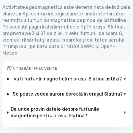
Activitatea geomagnetică este determinată de indicele
planetar Kp, comun întregii planete, însă intensitatea
resimțită a furtunilor magnetice depinde de latitudine.
Pe această pagină afișăm indicele Kp în orașul Slatina,
prognoza pe 3 și 27 de zile, nivelul furtunii pe scara G,
vremea, răsăritul și apusul soarelui și calitatea aerului —
în timp real, pe baza datelor NOAA SWPC și Open-
Meteo.
ÎNTREBĂRI FRECVENTE
Va fi furtună magnetică în orașul Slatina astăzi?
▾
Se poate vedea aurora boreală în orașul Slatina?
▾
De unde provin datele despre furtunile
▾
magnetice pentru orașul Slatina?