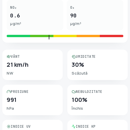
NO₂
O₃
0.6
90
µg/m³
µg/m³
VÂNT
UMIDITATE
21 km/h
30%
NW
Scăzută
PRESIUNE
NEBULOZITATE
991
100%
hPa
Închis
INDICE UV
INDICE KP