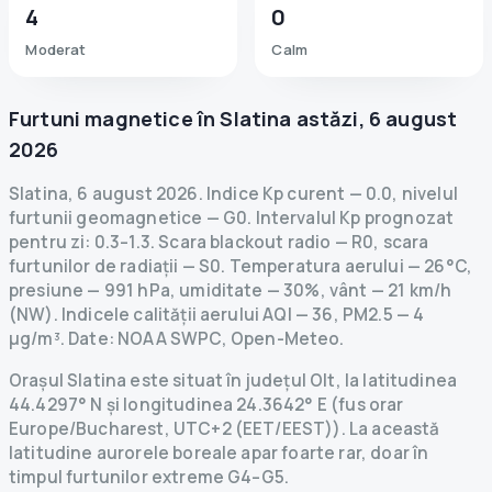
4
0
Moderat
Calm
Furtuni magnetice în
Slatina
astăzi
,
6 august
2026
Slatina
,
6 august 2026
.
Indice Kp curent
—
0.0
,
nivelul
furtunii geomagnetice
— G
0
.
Intervalul Kp prognozat
pentru zi: 0.3–1.3.
Scara blackout radio
— R
0
,
scara
furtunilor de radiații
— S
0
.
Temperatura aerului — 26°C,
presiune — 991 hPa, umiditate — 30%, vânt — 21 km/h
(NW).
Indicele calității aerului AQI — 36, PM2.5 — 4
µg/m³.
Date
: NOAA SWPC, Open-Meteo.
Orașul Slatina este situat în județul Olt, la latitudinea
44.4297° N și longitudinea 24.3642° E (fus orar
Europe/Bucharest, UTC+2 (EET/EEST)). La această
latitudine aurorele boreale apar foarte rar, doar în
timpul furtunilor extreme G4–G5.