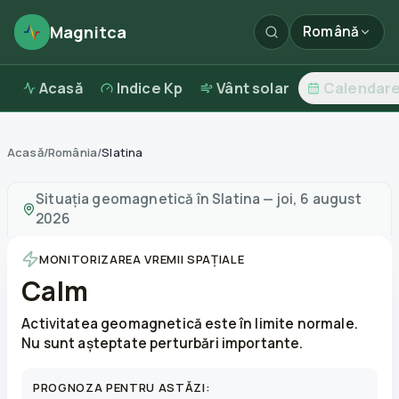
Magnitca
Română
Acasă
Indice Kp
Vânt solar
Calendar
Acasă
/
România
/
Slatina
Furtuni magnetice în
Slatina
—
vreme și calitatea aerulu
Situația geomagnetică în
Slatina
—
joi, 6 august
2026
MONITORIZAREA VREMII SPAȚIALE
Calm
Activitatea geomagnetică este în limite normale.
Nu sunt așteptate perturbări importante.
PROGNOZA PENTRU ASTĂZI: