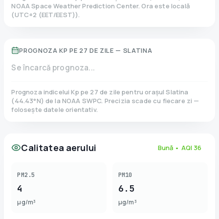
NOAA Space Weather Prediction Center. Ora este locală
(
UTC+2 (EET/EEST)
).
PROGNOZA KP PE 27 DE ZILE —
SLATINA
Se încarcă prognoza...
Prognoza indicelui Kp pe 27 de zile pentru orașul
Slatina
(
44.43
°N)
de la NOAA SWPC. Precizia scade cu fiecare zi —
folosește datele orientativ.
Calitatea aerului
Bună
• AQI
36
PM2.5
PM10
4
6.5
µg/m³
µg/m³