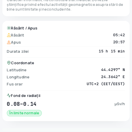
științifice privind efectul activității geomagnetice asupra stării de
bine sunt limitate și neconcludente.
Răsărit / Apus
Răsărit
05:42
Apus
20:57
Durata zilei
15 h 15 min
Coordonate
Latitudine
44.4297° N
Longitudine
24.3642° E
Fus orar
UTC+2 (EET/EEST)
Fond de radiații
0.08–0.14
µSv/h
În limite normale