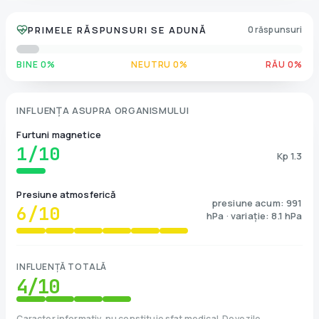
PRIMELE RĂSPUNSURI SE ADUNĂ
0 răspunsuri
BINE 0%
NEUTRU 0%
RĂU 0%
INFLUENȚA ASUPRA ORGANISMULUI
Furtuni magnetice
1
/10
Kp 1.3
Presiune atmosferică
presiune acum: 991
6
/10
hPa · variație: 8.1 hPa
INFLUENȚĂ TOTALĂ
4
/10
Caracter informativ, nu constituie sfat medical. Dovezile