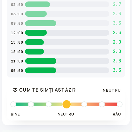
2.7
03:00
2.3
06:00
3.3
09:00
2.3
12:00
2.0
15:00
2.0
18:00
3.3
21:00
3.3
00:00
CUM TE SIMȚI ASTĂZI?
NEUTRU
BINE
NEUTRU
RĂU