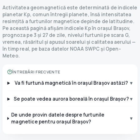
Activitatea geomagnetică este determinată de indicele
planetar Kp, comun întregii planete, însă intensitatea
resimțită a furtunilor magnetice depinde de latitudine.
Pe această pagină afișăm indicele Kp în orașul Brașov,
prognoza pe 3 și 27 de zile, nivelul furtunii pe scara G,
vremea, răsăritul și apusul soarelui și calitatea aerului —
în timp real, pe baza datelor NOAA SWPC și Open-
Meteo.
ÎNTREBĂRI FRECVENTE
Va fi furtună magnetică în orașul Brașov astăzi?
▾
Se poate vedea aurora boreală în orașul Brașov?
▾
De unde provin datele despre furtunile
▾
magnetice pentru orașul Brașov?