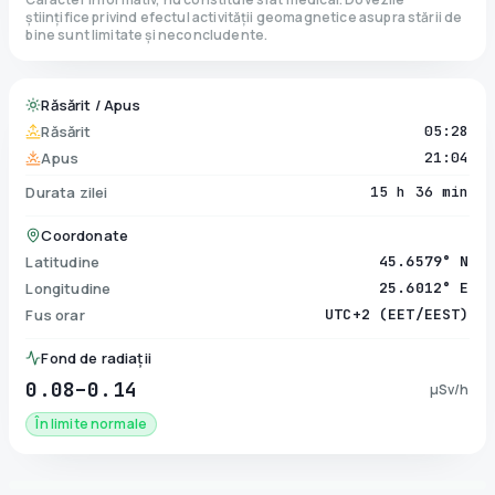
științifice privind efectul activității geomagnetice asupra stării de
bine sunt limitate și neconcludente.
Răsărit / Apus
Răsărit
05:28
Apus
21:04
Durata zilei
15 h 36 min
Coordonate
Latitudine
45.6579° N
Longitudine
25.6012° E
Fus orar
UTC+2 (EET/EEST)
Fond de radiații
0.08–0.14
µSv/h
În limite normale