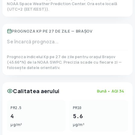
NOAA Space Weather Prediction Center. Ora este locală
(
UTC+2 (EET/EEST)
).
PROGNOZA KP PE 27 DE ZILE —
BRAȘOV
Se încarcă prognoza...
Prognoza indicelui Kp pe 27 de zile pentru orașul
Brașov
(
45.66
°N)
de la NOAA SWPC. Precizia scade cu fiecare zi —
folosește datele orientativ.
Calitatea aerului
Bună
• AQI
34
PM2.5
PM10
4
5.6
µg/m³
µg/m³