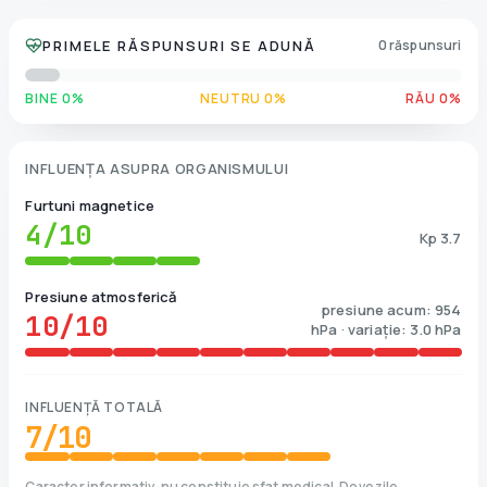
PRIMELE RĂSPUNSURI SE ADUNĂ
0 răspunsuri
BINE 0%
NEUTRU 0%
RĂU 0%
INFLUENȚA ASUPRA ORGANISMULUI
Furtuni magnetice
4
/10
Kp 3.7
Presiune atmosferică
presiune acum: 954
10
/10
hPa · variație: 3.0 hPa
INFLUENȚĂ TOTALĂ
7
/10
Caracter informativ, nu constituie sfat medical. Dovezile