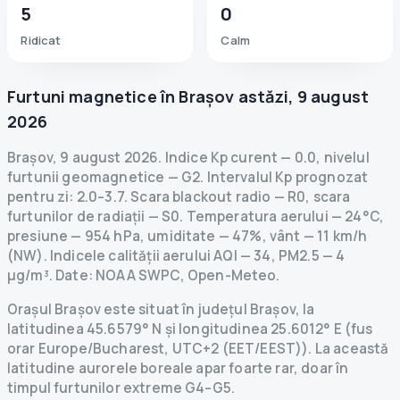
5
0
Ridicat
Calm
Furtuni magnetice în
Brașov
astăzi
,
9 august
2026
Brașov
,
9 august 2026
.
Indice Kp curent
—
0.0
,
nivelul
furtunii geomagnetice
— G
2
.
Intervalul Kp prognozat
pentru zi: 2.0–3.7.
Scara blackout radio
— R
0
,
scara
furtunilor de radiații
— S
0
.
Temperatura aerului — 24°C,
presiune — 954 hPa, umiditate — 47%, vânt — 11 km/h
(NW).
Indicele calității aerului AQI — 34, PM2.5 — 4
µg/m³.
Date
: NOAA SWPC, Open-Meteo.
Orașul Brașov este situat în județul Brașov, la
latitudinea 45.6579° N și longitudinea 25.6012° E (fus
orar Europe/Bucharest, UTC+2 (EET/EEST)). La această
latitudine aurorele boreale apar foarte rar, doar în
timpul furtunilor extreme G4–G5.