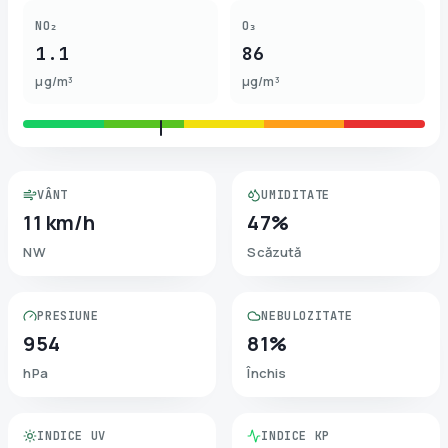
NO₂
O₃
1.1
86
µg/m³
µg/m³
VÂNT
UMIDITATE
11 km/h
47%
NW
Scăzută
PRESIUNE
NEBULOZITATE
954
81%
hPa
Închis
INDICE UV
INDICE KP