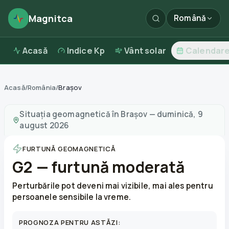
Magnitca
Română
Acasă
Indice Kp
Vânt solar
Calendar
Acasă
/
România
/
Brașov
Furtuni magnetice în
Brașov
—
vreme și calitatea aerul
Situația geomagnetică în
Brașov
—
duminică, 9
august 2026
FURTUNĂ GEOMAGNETICĂ
G2 — furtună moderată
Perturbările pot deveni mai vizibile, mai ales pentru
persoanele sensibile la vreme.
PROGNOZA PENTRU ASTĂZI: