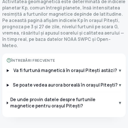
Activitatea geomagnetică este determinată de indicele
planetar Kp, comun întregii planete, însă intensitatea
resimțită a furtunilor magnetice depinde de latitudine.
Pe această pagină afișăm indicele Kp în orașul Pitești,
prognoza pe 3 și 27 de zile, nivelul furtunii pe scara G,
vremea, răsăritul și apusul soarelui și calitatea aerului —
în timp real, pe baza datelor NOAA SWPC și Open-
Meteo.
ÎNTREBĂRI FRECVENTE
Va fi furtună magnetică în orașul Pitești astăzi?
▾
Se poate vedea aurora boreală în orașul Pitești?
▾
De unde provin datele despre furtunile
▾
magnetice pentru orașul Pitești?