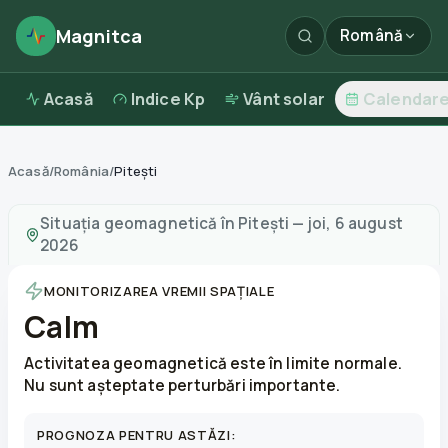
Magnitca
Română
Acasă
Indice Kp
Vânt solar
Calendar
Acasă
/
România
/
Pitești
Furtuni magnetice în
Pitești
—
vreme și calitatea aerulu
Situația geomagnetică în
Pitești
—
joi, 6 august
2026
MONITORIZAREA VREMII SPAȚIALE
Calm
Activitatea geomagnetică este în limite normale.
Nu sunt așteptate perturbări importante.
PROGNOZA PENTRU ASTĂZI: