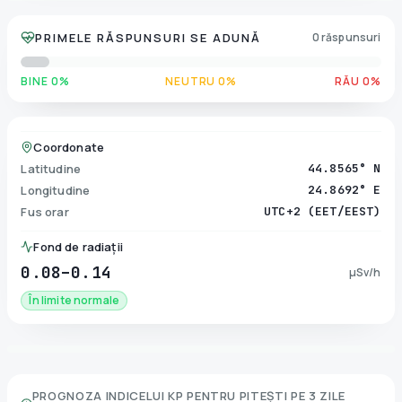
PRIMELE RĂSPUNSURI SE ADUNĂ
0 răspunsuri
BINE 0%
NEUTRU 0%
RĂU 0%
Coordonate
Latitudine
44.8565° N
Longitudine
24.8692° E
Fus orar
UTC+2 (EET/EEST)
Fond de radiații
0.08–0.14
µSv/h
În limite normale
PROGNOZA INDICELUI KP PENTRU
PITEȘTI
PE 3 ZILE