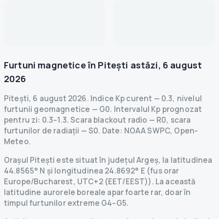
Furtuni magnetice în
Pitești
astăzi
,
6 august
2026
Pitești
,
6 august 2026
.
Indice Kp curent
—
0.3
,
nivelul
furtunii geomagnetice
— G
0
.
Intervalul Kp prognozat
pentru zi: 0.3–1.3.
Scara blackout radio
— R
0
,
scara
furtunilor de radiații
— S
0
.
Date
: NOAA SWPC, Open-
Meteo.
Orașul Pitești este situat în județul Argeș, la latitudinea
44.8565° N și longitudinea 24.8692° E (fus orar
Europe/Bucharest, UTC+2 (EET/EEST)). La această
latitudine aurorele boreale apar foarte rar, doar în
timpul furtunilor extreme G4–G5.