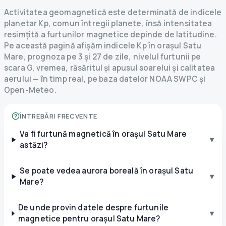
Activitatea geomagnetică este determinată de indicele
planetar Kp, comun întregii planete, însă intensitatea
resimțită a furtunilor magnetice depinde de latitudine.
Pe această pagină afișăm indicele Kp în orașul Satu
Mare, prognoza pe 3 și 27 de zile, nivelul furtunii pe
scara G, vremea, răsăritul și apusul soarelui și calitatea
aerului — în timp real, pe baza datelor NOAA SWPC și
Open-Meteo.
ÎNTREBĂRI FRECVENTE
Va fi furtună magnetică în orașul Satu Mare
▾
astăzi?
Se poate vedea aurora boreală în orașul Satu
▾
Mare?
De unde provin datele despre furtunile
▾
magnetice pentru orașul Satu Mare?