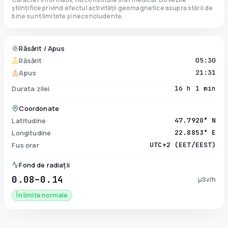
științifice privind efectul activității geomagnetice asupra stării de
bine sunt limitate și neconcludente.
Răsărit / Apus
Răsărit
05:30
Apus
21:31
Durata zilei
16 h 1 min
Coordonate
Latitudine
47.7920° N
Longitudine
22.8853° E
Fus orar
UTC+2 (EET/EEST)
Fond de radiații
0.08–0.14
µSv/h
În limite normale