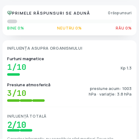
PRIMELE RĂSPUNSURI SE ADUNĂ
0 răspunsuri
BINE 0%
NEUTRU 0%
RĂU 0%
INFLUENȚA ASUPRA ORGANISMULUI
Furtuni magnetice
1
/10
Kp 1.3
Presiune atmosferică
presiune acum: 1003
3
/10
hPa · variație: 3.8 hPa
INFLUENȚĂ TOTALĂ
2
/10
Caracter informativ, nu constituie sfat medical. Dovezile