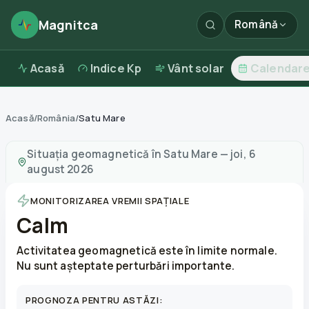
Magnitca
Română
Acasă
Indice Kp
Vânt solar
Calendar
Acasă
/
România
/
Satu Mare
Furtuni magnetice în
Satu Mare
—
vreme și calitatea ae
Situația geomagnetică în
Satu Mare
—
joi, 6
august 2026
MONITORIZAREA VREMII SPAȚIALE
Calm
Activitatea geomagnetică este în limite normale.
Nu sunt așteptate perturbări importante.
PROGNOZA PENTRU ASTĂZI: