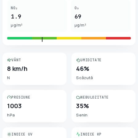
NO₂
O₃
1.9
69
µg/m³
µg/m³
VÂNT
UMIDITATE
8 km/h
46%
N
Scăzută
PRESIUNE
NEBULOZITATE
1003
35%
hPa
Senin
INDICE UV
INDICE KP