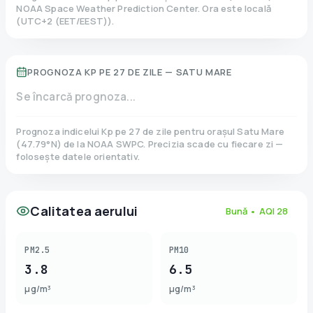
NOAA Space Weather Prediction Center. Ora este locală
(
UTC+2 (EET/EEST)
).
PROGNOZA KP PE 27 DE ZILE —
SATU MARE
Se încarcă prognoza...
Prognoza indicelui Kp pe 27 de zile pentru orașul
Satu Mare
(
47.79
°N)
de la NOAA SWPC. Precizia scade cu fiecare zi —
folosește datele orientativ.
Calitatea aerului
Bună
• AQI
28
PM2.5
PM10
3.8
6.5
µg/m³
µg/m³