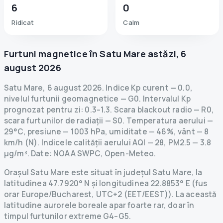
6
0
Ridicat
Calm
Furtuni magnetice în
Satu Mare
astăzi
,
6
august 2026
Satu Mare
,
6 august 2026
.
Indice Kp curent
—
0.0
,
nivelul furtunii geomagnetice
— G
0
.
Intervalul Kp
prognozat pentru zi: 0.3–1.3.
Scara blackout radio
— R
0
,
scara furtunilor de radiații
— S
0
.
Temperatura aerului —
29°C, presiune — 1003 hPa, umiditate — 46%, vânt — 8
km/h (N).
Indicele calității aerului AQI — 28, PM2.5 — 3.8
µg/m³.
Date
: NOAA SWPC, Open-Meteo.
Orașul Satu Mare este situat în județul Satu Mare, la
latitudinea 47.7920° N și longitudinea 22.8853° E (fus
orar Europe/Bucharest, UTC+2 (EET/EEST)). La această
latitudine aurorele boreale apar foarte rar, doar în
timpul furtunilor extreme G4–G5.