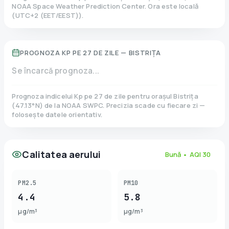
NOAA Space Weather Prediction Center. Ora este locală
(
UTC+2 (EET/EEST)
).
PROGNOZA KP PE 27 DE ZILE —
BISTRIȚA
Se încarcă prognoza...
Prognoza indicelui Kp pe 27 de zile pentru orașul
Bistrița
(
47.13
°N)
de la NOAA SWPC. Precizia scade cu fiecare zi —
folosește datele orientativ.
Calitatea aerului
Bună
• AQI
30
PM2.5
PM10
4.4
5.8
µg/m³
µg/m³