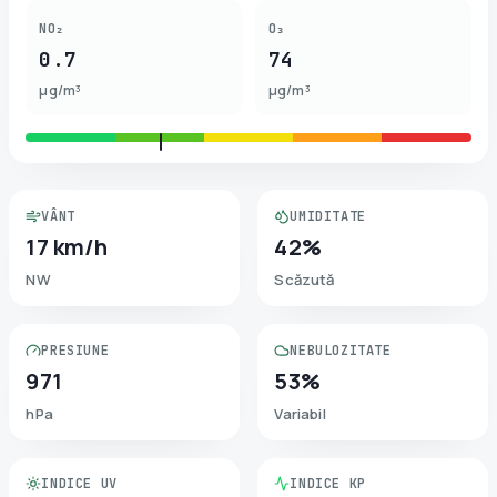
NO₂
O₃
0.7
74
µg/m³
µg/m³
VÂNT
UMIDITATE
17 km/h
42%
NW
Scăzută
PRESIUNE
NEBULOZITATE
971
53%
hPa
Variabil
INDICE UV
INDICE KP