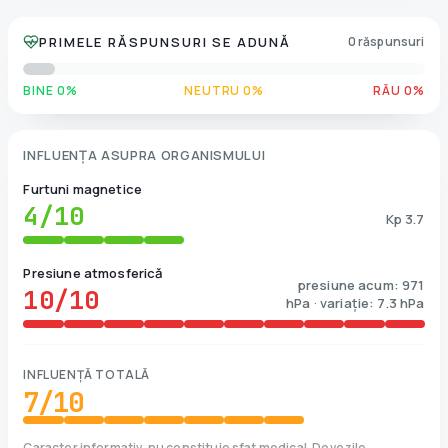
PRIMELE RĂSPUNSURI SE ADUNĂ
0 răspunsuri
BINE 0%
NEUTRU 0%
RĂU 0%
INFLUENȚA ASUPRA ORGANISMULUI
Furtuni magnetice
4
/10
Kp 3.7
Presiune atmosferică
presiune acum: 971
10
/10
hPa · variație: 7.3 hPa
INFLUENȚĂ TOTALĂ
7
/10
Caracter informativ, nu constituie sfat medical. Dovezile