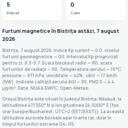
5
0
Ridicat
Calm
Furtuni magnetice în
Bistrița
astăzi
,
7 august
2026
Bistrița
,
7 august 2026
.
Indice Kp curent
—
0.0
,
nivelul
furtunii geomagnetice
— G
0
.
Intervalul Kp prognozat
pentru zi: 0.3–3.7.
Scara blackout radio
— R
0
,
scara
furtunilor de radiații
— S
0
.
Temperatura aerului — 19°C,
presiune — 971 hPa, umiditate — 42%, vânt — 17 km/h
(NW).
Indicele calității aerului AQI — 30, PM2.5 — 4.4
µg/m³.
Date
: NOAA SWPC, Open-Meteo.
Orașul Bistrița este situat în județul Bistrița-Năsăud, la
latitudinea 47.1350° N și longitudinea 24.5000° E (fus
orar Europe/Bucharest, UTC+2 (EET/EEST)). La această
latitudine aurorele boreale apar foarte rar, doar în
timpul furtunilor extreme G4–G5.