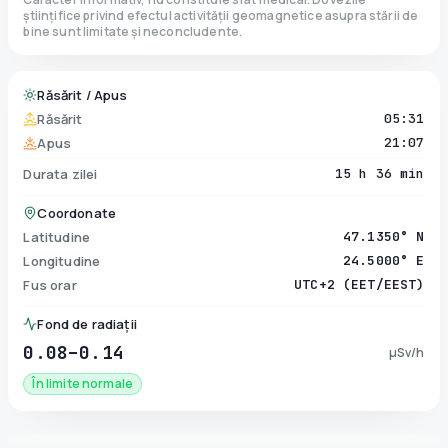
științifice privind efectul activității geomagnetice asupra stării de
bine sunt limitate și neconcludente.
Răsărit / Apus
Răsărit
05:31
Apus
21:07
Durata zilei
15 h 36 min
Coordonate
Latitudine
47.1350° N
Longitudine
24.5000° E
Fus orar
UTC+2 (EET/EEST)
Fond de radiații
0.08–0.14
µSv/h
În limite normale