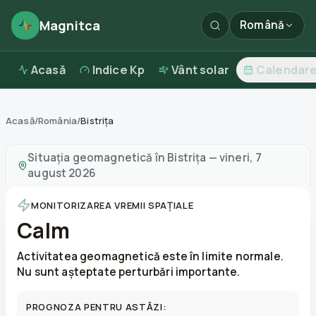
Magnitca
Română
Acasă
Indice Kp
Vânt solar
Calendar
Acasă
/
România
/
Bistrița
Furtuni magnetice în
Bistrița
—
vreme și calitatea aerul
Situația geomagnetică în
Bistrița
—
vineri, 7
august 2026
MONITORIZAREA VREMII SPAȚIALE
Calm
Activitatea geomagnetică este în limite normale.
Nu sunt așteptate perturbări importante.
PROGNOZA PENTRU ASTĂZI: