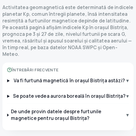
Activitatea geomagnetică este determinată de indicele
planetar Kp, comun întregii planete, însă intensitatea
resimțită a furtunilor magnetice depinde de latitudine.
Pe această pagină afișăm indicele Kp în orașul Bistrița,
prognoza pe 3 și 27 de zile, nivelul furtunii pe scara G,
vremea, răsăritul și apusul soarelui și calitatea aerului —
în timp real, pe baza datelor NOAA SWPC și Open-
Meteo.
ÎNTREBĂRI FRECVENTE
Va fi furtună magnetică în orașul Bistrița astăzi?
▾
Se poate vedea aurora boreală în orașul Bistrița?
▾
De unde provin datele despre furtunile
▾
magnetice pentru orașul Bistrița?