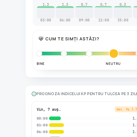
1.3
1.3
0.7
0.7
0.3
03:00
06:00
09:00
12:00
15:00
CUM TE SIMȚI ASTĂZI?
BINE
NEUTRU
PROGNOZA INDICELUI KP PENTRU
TULCEA
PE 3 ZI
Vin, 7 aug.
max. Kp
3.
1.
00:00
1.
03:00
1.
06:00