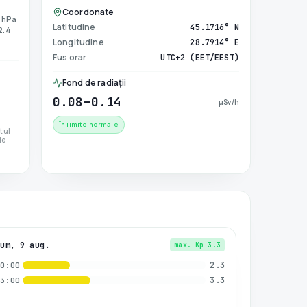
Coordonate
1 hPa
Latitudine
45.1716° N
 2.4
Longitudine
28.7914° E
Fus orar
UTC+2 (EET/EEST)
Fond de radiații
0.08–0.14
µSv/h
În limite normale
ctul
de
Dum, 9 aug.
max. Kp
3.3
2.3
00:00
3.3
03:00