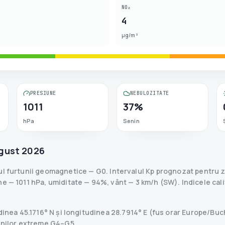
NO₂
4
µg/m³
PRESIUNE
NEBULOZITATE
1011
37%
hPa
Senin
gust 2026
ul furtunii geomagnetice
— G
0
.
Intervalul Kp prognozat pentru zi
e — 1011 hPa, umiditate — 94%, vânt — 3 km/h (SW).
Indicele cali
tudinea 45.1716° N și longitudinea 28.7914° E (fus orar Europe/B
tunilor extreme G4–G5.