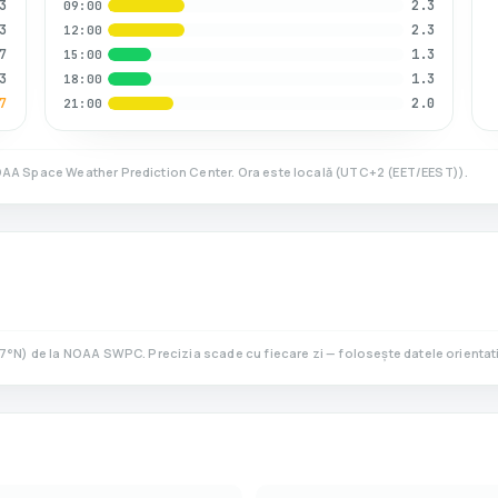
3
2.3
09:00
3
2.3
12:00
7
1.3
15:00
3
1.3
18:00
7
2.0
21:00
OAA Space Weather Prediction Center. Ora este locală
(
UTC+2 (EET/EEST)
).
17
°N)
de la NOAA SWPC. Precizia scade cu fiecare zi — folosește datele orientati