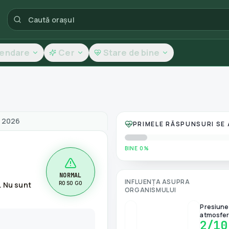
lendare
Cer
Stare de bine
tea aerului
t 2026
PRIMELE RĂSPUNSURI SE
BINE 0%
NORMAL
INFLUENȚA ASUPRA
R0 S0 G0
. Nu sunt
ORGANISMULUI
Presiune
atmosfer
2
/10