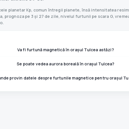
le planetar Kp, comun întregii planete, însă intensitatea resimț
 prognoza pe 3 și 27 de zile, nivelul furtunii pe scara G, vremea,
o.
Va fi furtună magnetică în orașul Tulcea astăzi?
Se poate vedea aurora boreală în orașul Tulcea?
unde provin datele despre furtunile magnetice pentru orașul Tu