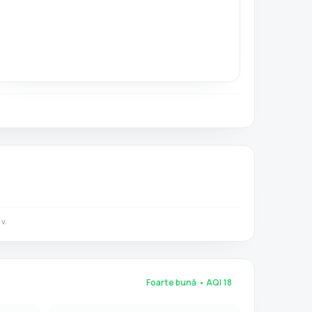
v.
Foarte bună
• AQI
18