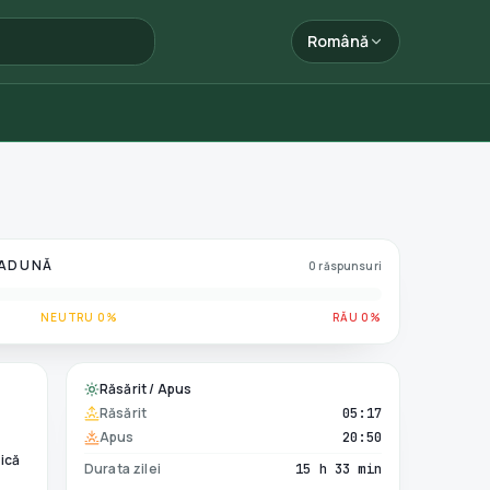
Română
 ADUNĂ
0 răspunsuri
NEUTRU 0%
RĂU 0%
Răsărit / Apus
Răsărit
05:17
Apus
20:50
ică
Durata zilei
15 h 33 min