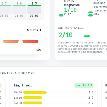
Furtuni
presiune
0.7
1.0
1.3
magnetice
acum: 101
1
/10
· variație:
Kp 1.3
hPa
18:00
21:00
00:00
INFLUENȚĂ TOTALĂ
NEUTRU
2
/10
Caracter informativ, nu constituie sfat
medical. Dovezile științifice privind efe
activității geomagnetice asupra stării 
RĂU
bine sunt limitate și neconcludente.
LE (INTERVALE DE 3 ORE)
Sâm, 8 aug.
7
max. Kp
3.3
3
3.3
00:00
7
2.7
03:00
7
2.7
06:00