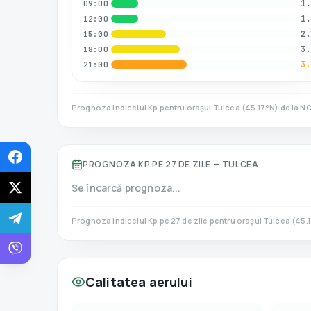
1.
09:00
1.
12:00
2.
15:00
3.
18:00
3.
21:00
Prognoza indicelui Kp pentru orașul
Tulcea
(
45.17
°N)
de la N
PROGNOZA KP PE 27 DE ZILE —
TULCEA
Se încarcă prognoza...
Prognoza indicelui Kp pe 27 de zile pentru orașul
Tulcea
(
45.
Calitatea aerului