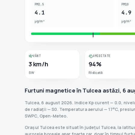
PM2.5
PM10
4.1
4.9
µg/m³
µg/m³
VÂNT
UMIDITATE
3 km/h
94%
SW
Ridicată
Furtuni magnetice în
Tulcea
astăzi
,
6 au
Tulcea
,
6 august 2026
.
Indice Kp curent
—
0.0
,
nivel
de radiații
— S
0
.
Temperatura aerului — 17°C, presiun
SWPC, Open-Meteo.
Orașul Tulcea este situat în județul Tulcea, la lati
aurorele boreale apar foarte rar, doar în timpul fur