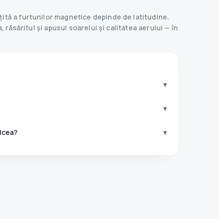
ită a furtunilor magnetice depinde de latitudine.
 răsăritul și apusul soarelui și calitatea aerului — în
▾
▾
lcea?
▾