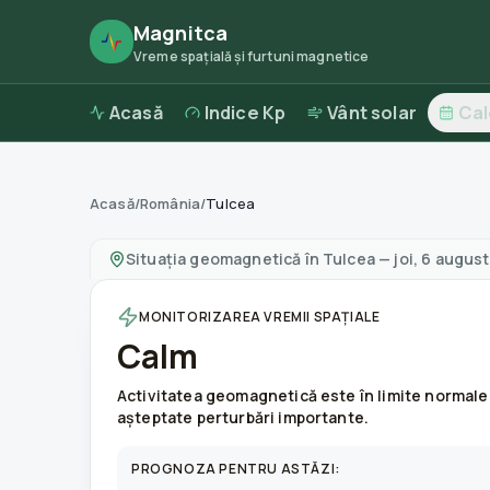
Magnitca
Vreme spațială și furtuni magnetice
Acasă
Indice Kp
Vânt solar
Ca
Acasă
/
România
/
Tulcea
Furtuni magnetice în
Tulcea
—
vreme și calita
Situația geomagnetică în
Tulcea
—
joi, 6 augus
MONITORIZAREA VREMII SPAȚIALE
Calm
Activitatea geomagnetică este în limite normale
așteptate perturbări importante.
PROGNOZA PENTRU ASTĂZI: