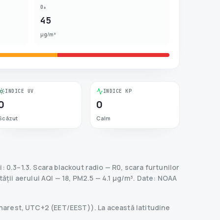
O₃
45
µg/m³
INDICE UV
INDICE KP
0
0
Scăzut
Calm
: 0.3–1.3.
Scara blackout radio
— R
0
,
scara furtunilor
tății aerului AQI — 18, PM2.5 — 4.1 µg/m³.
Date
: NOAA
ucharest, UTC+2 (EET/EEST)). La această latitudine