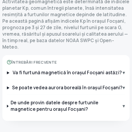
Activitatea geomagnetică este determinată de indicele
planetar Kp, comun întregii planete, însă intensitatea
resimțită a furtunilor magnetice depinde de latitudine.
Pe această pagină afișăm indicele Kp în orașul Focșani,
prognoza pe 3 și 27 de zile, nivelul furtunii pe scara G,
vremea, răsăritul și apusul soarelui și calitatea aerului —
în timp real, pe baza datelor NOAA SWPC și Open-
Meteo.
ÎNTREBĂRI FRECVENTE
Va fi furtună magnetică în orașul Focșani astăzi?
▾
Se poate vedea aurora boreală în orașul Focșani?
▾
De unde provin datele despre furtunile
▾
magnetice pentru orașul Focșani?