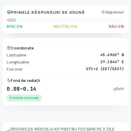
PRIMELE RĂSPUNSURI SE ADUNĂ
0 răspunsuri
BINE 0%
NEUTRU 0%
RĂU 0%
Coordonate
Latitudine
45.6965° N
Longitudine
27.1844° E
Fus orar
UTC+2 (EET/EEST)
Fond de radiații
0.08–0.14
µSv/h
În limite normale
PROGNOZA INDICELUI KP PENTRU
FOCȘANI
PE 3 ZILE