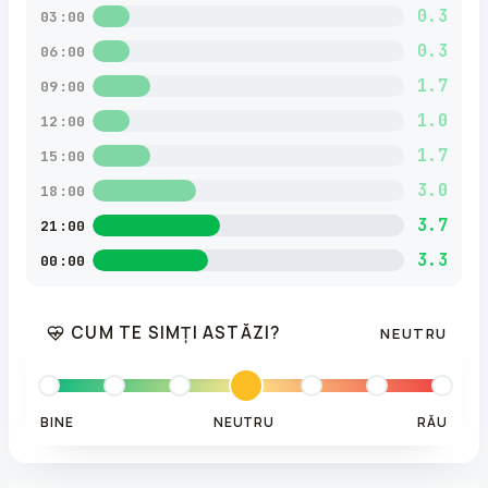
0.3
03:00
0.3
06:00
1.7
09:00
1.0
12:00
1.7
15:00
3.0
18:00
3.7
21:00
3.3
00:00
CUM TE SIMȚI ASTĂZI?
NEUTRU
BINE
NEUTRU
RĂU