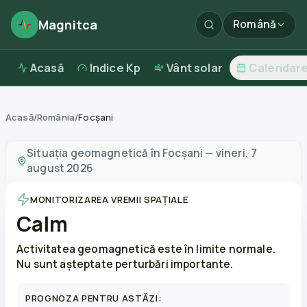
Magnitca
Română
Acasă
Indice Kp
Vânt solar
Calendar
Acasă
/
România
/
Focșani
Furtuni magnetice în
Focșani
—
vreme și calitatea aerul
Situația geomagnetică în
Focșani
—
vineri, 7
august 2026
MONITORIZAREA VREMII SPAȚIALE
Calm
Activitatea geomagnetică este în limite normale.
Nu sunt așteptate perturbări importante.
PROGNOZA PENTRU ASTĂZI: