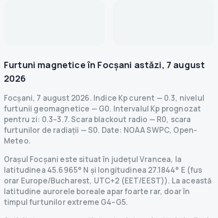
Furtuni magnetice în
Focșani
astăzi
,
7 august
2026
Focșani
,
7 august 2026
.
Indice Kp curent
—
0.3
,
nivelul
furtunii geomagnetice
— G
0
.
Intervalul Kp prognozat
pentru zi: 0.3–3.7.
Scara blackout radio
— R
0
,
scara
furtunilor de radiații
— S
0
.
Date
: NOAA SWPC, Open-
Meteo.
Orașul Focșani este situat în județul Vrancea, la
latitudinea 45.6965° N și longitudinea 27.1844° E (fus
orar Europe/Bucharest, UTC+2 (EET/EEST)). La această
latitudine aurorele boreale apar foarte rar, doar în
timpul furtunilor extreme G4–G5.