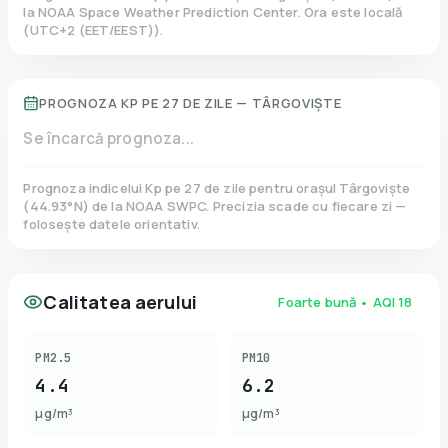
la NOAA Space Weather Prediction Center. Ora este locală
(
UTC+2 (EET/EEST)
).
PROGNOZA KP PE 27 DE ZILE —
TÂRGOVIȘTE
Se încarcă prognoza...
Prognoza indicelui Kp pe 27 de zile pentru orașul
Târgoviște
(
44.93
°N)
de la NOAA SWPC. Precizia scade cu fiecare zi —
folosește datele orientativ.
Calitatea aerului
Foarte bună
• AQI
18
PM2.5
PM10
4.4
6.2
µg/m³
µg/m³