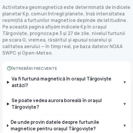
Activitatea geomagnetică este determinată de indicele
planetar Kp, comun întregii planete, însă intensitatea
resimțită a furtunilor magnetice depinde de latitudine.
Pe această pagină afișăm indicele Kp în orașul
Târgoviște, prognoza pe 3 și 27 de zile, nivelul furtunii
pe scara G, vremea, răsăritul și apusul soarelui și
calitatea aerului — în timp real, pe baza datelor NOAA
SWPC și Open-Meteo.
ÎNTREBĂRI FRECVENTE
Va fi furtună magnetică în orașul Târgoviște
▾
astăzi?
Se poate vedea aurora boreală în orașul
▾
Târgoviște?
De unde provin datele despre furtunile
▾
magnetice pentru orașul Târgoviște?