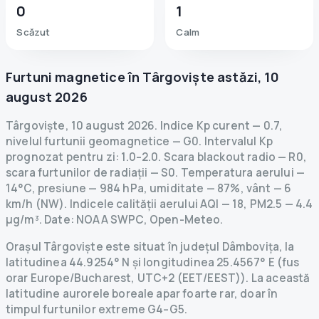
0
1
Scăzut
Calm
Furtuni magnetice în
Târgoviște
astăzi
,
10
august 2026
Târgoviște
,
10 august 2026
.
Indice Kp curent
—
0.7
,
nivelul furtunii geomagnetice
— G
0
.
Intervalul Kp
prognozat pentru zi: 1.0–2.0.
Scara blackout radio
— R
0
,
scara furtunilor de radiații
— S
0
.
Temperatura aerului —
14°C, presiune — 984 hPa, umiditate — 87%, vânt — 6
km/h (NW).
Indicele calității aerului AQI — 18, PM2.5 — 4.4
µg/m³.
Date
: NOAA SWPC, Open-Meteo.
Orașul Târgoviște este situat în județul Dâmbovița, la
latitudinea 44.9254° N și longitudinea 25.4567° E (fus
orar Europe/Bucharest, UTC+2 (EET/EEST)). La această
latitudine aurorele boreale apar foarte rar, doar în
timpul furtunilor extreme G4–G5.