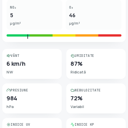
NO₂
O₃
5
46
µg/m³
µg/m³
VÂNT
UMIDITATE
6 km/h
87%
NW
Ridicată
PRESIUNE
NEBULOZITATE
984
72%
hPa
Variabil
INDICE UV
INDICE KP