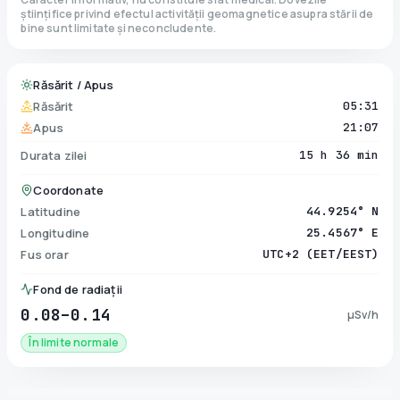
științifice privind efectul activității geomagnetice asupra stării de
bine sunt limitate și neconcludente.
Răsărit / Apus
Răsărit
05:31
Apus
21:07
Durata zilei
15 h 36 min
Coordonate
Latitudine
44.9254° N
Longitudine
25.4567° E
Fus orar
UTC+2 (EET/EEST)
Fond de radiații
0.08–0.14
µSv/h
În limite normale