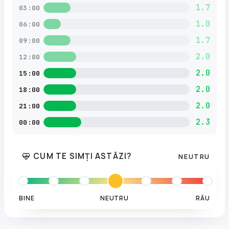
1.7
03:00
1.0
06:00
1.7
09:00
2.0
12:00
2.0
15:00
2.0
18:00
2.0
21:00
2.3
00:00
CUM TE SIMȚI ASTĂZI?
NEUTRU
BINE
NEUTRU
RĂU