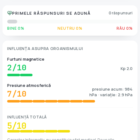
PRIMELE RĂSPUNSURI SE ADUNĂ
0 răspunsuri
BINE 0%
NEUTRU 0%
RĂU 0%
INFLUENȚA ASUPRA ORGANISMULUI
Furtuni magnetice
2
/10
Kp 2.0
Presiune atmosferică
presiune acum: 984
7
/10
hPa · variație: 2.9 hPa
INFLUENȚĂ TOTALĂ
5
/10
Caracter informativ, nu constituie sfat medical. Dovezile