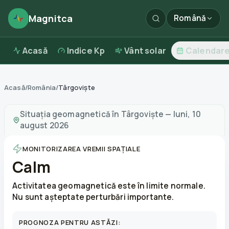
Magnitca
Română
Acasă
Indice Kp
Vânt solar
Calendar
Acasă
/
România
/
Târgoviște
Furtuni magnetice în
Târgoviște
—
vreme și calitatea ae
Situația geomagnetică în
Târgoviște
—
luni, 10
august 2026
MONITORIZAREA VREMII SPAȚIALE
Calm
Activitatea geomagnetică este în limite normale.
Nu sunt așteptate perturbări importante.
PROGNOZA PENTRU ASTĂZI: