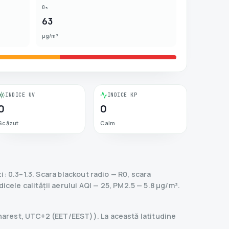
O₃
63
µg/m³
INDICE UV
INDICE KP
0
0
Scăzut
Calm
: 0.3–1.3.
Scara blackout radio
— R
0
,
scara
dicele calității aerului AQI — 25, PM2.5 — 5.8 µg/m³.
ucharest, UTC+2 (EET/EEST)). La această latitudine