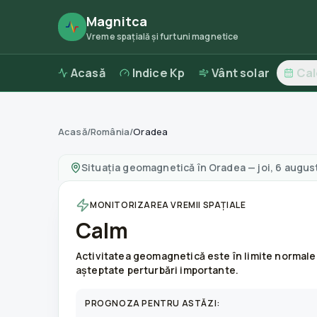
Magnitca
Vreme spațială și furtuni magnetice
Acasă
Indice Kp
Vânt solar
Ca
Acasă
/
România
/
Oradea
Furtuni magnetice în
Oradea
—
vreme și calita
Situația geomagnetică în
Oradea
—
joi, 6 augu
MONITORIZAREA VREMII SPAȚIALE
Calm
Activitatea geomagnetică este în limite normale
așteptate perturbări importante.
PROGNOZA PENTRU ASTĂZI: