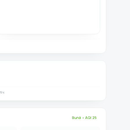
iv.
Bună
• AQI
25