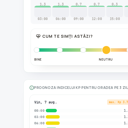
1.3
1.3
0.7
0.7
0.3
03:00
06:00
09:00
12:00
15:00
CUM TE SIMȚI ASTĂZI?
BINE
NEUTRU
PROGNOZA INDICELUI KP PENTRU
ORADEA
PE 3 ZI
Vin, 7 aug.
max. Kp
3.
1.
00:00
1.
03:00
1.
06:00