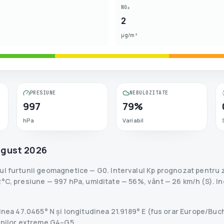
NO₂
2
µg/m³
PRESIUNE
NEBULOZITATE
997
79%
hPa
Variabil
ugust 2026
lul furtunii geomagnetice
— G
0
.
Intervalul Kp prognozat pentru zi
°C, presiune — 997 hPa, umiditate — 56%, vânt — 26 km/h (S).
In
udinea 47.0465° N și longitudinea 21.9189° E (fus orar Europe/B
tunilor extreme G4–G5.