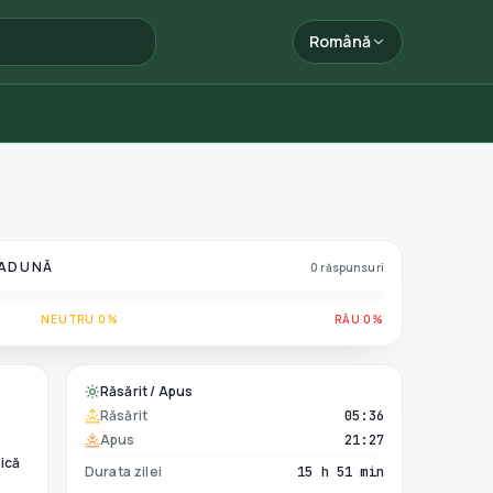
Română
 ADUNĂ
0 răspunsuri
NEUTRU 0%
RĂU 0%
Răsărit / Apus
Răsărit
05:36
Apus
21:27
ică
Durata zilei
15 h 51 min