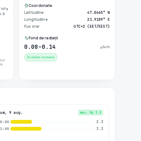
Coordonate
7 hPa
Latitudine
47.0465° N
 5.8
Longitudine
21.9189° E
Fus orar
UTC+2 (EET/EEST)
Fond de radiații
0.08–0.14
µSv/h
În limite normale
ctul
de
Dum, 9 aug.
max. Kp
3.3
2.3
00:00
3.3
03:00