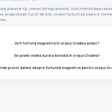
le planetar Kp, comun întregii planete, însă intensitatea resimț
 prognoza pe 3 și 27 de zile, nivelul furtunii pe scara G, vremea,
eteo.
Va fi furtună magnetică în orașul Oradea astăzi?
Se poate vedea aurora boreală în orașul Oradea?
nde provin datele despre furtunile magnetice pentru orașul O