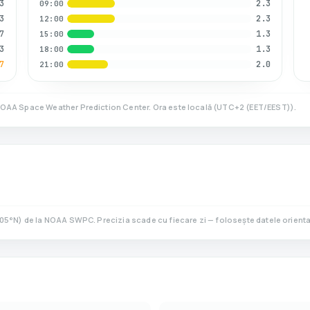
3
2.3
09:00
3
2.3
12:00
7
1.3
15:00
3
1.3
18:00
7
2.0
21:00
NOAA Space Weather Prediction Center. Ora este locală
(
UTC+2 (EET/EEST)
).
05
°N)
de la NOAA SWPC. Precizia scade cu fiecare zi — folosește datele orientat