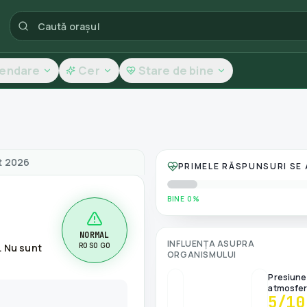
lendare
Cer
Stare de bine
tea aerului
st 2026
PRIMELE RĂSPUNSURI SE
BINE 0%
NORMAL
INFLUENȚA ASUPRA
R0 S0 G0
. Nu sunt
ORGANISMULUI
Presiune
atmosfer
5
/10