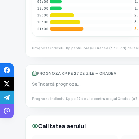
1.
09:00
1.
12:00
2.
15:00
3.
18:00
3.
21:00
Prognoza indicelui Kp pentru orașul
Oradea
(
47.05
°N)
de la 
PROGNOZA KP PE 27 DE ZILE —
ORADEA
Se încarcă prognoza...
Prognoza indicelui Kp pe 27 de zile pentru orașul
Oradea
(
47.
Calitatea aerului