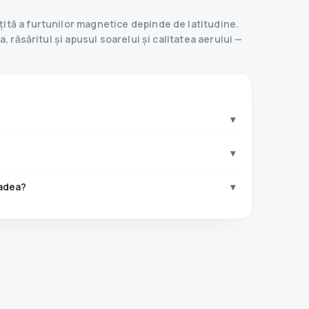
ită a furtunilor magnetice depinde de latitudine.
 răsăritul și apusul soarelui și calitatea aerului —
▾
▾
radea?
▾