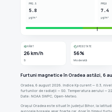
PM2.5
PM10
5.8
7.4
µg/m³
µg/m³
VÂNT
UMIDITATE
26 km/h
56%
S
Moderată
Furtuni magnetice în
Oradea
astăzi
,
6 a
Oradea
,
6 august 2026
.
Indice Kp curent
—
0.3
,
nive
furtunilor de radiații
— S
0
.
Temperatura aerului — 22
Date
: NOAA SWPC, Open-Meteo.
Orașul Oradea este situat în județul Bihor, la latit
aurorele boreale apar foarte rar, doar în timpul fur