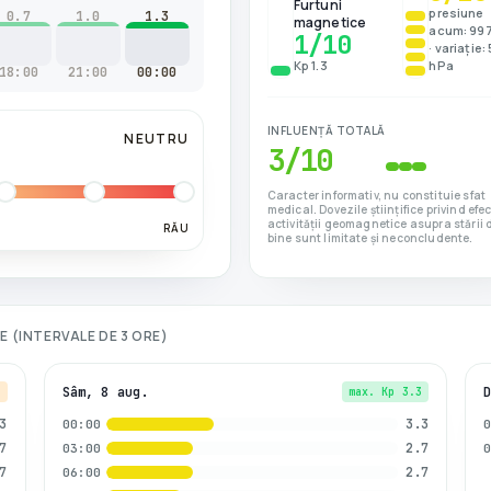
Furtuni
presiune
0.7
1.0
1.3
magnetice
acum: 99
1
/10
· variație:
Kp 1.3
hPa
18:00
21:00
00:00
INFLUENȚĂ TOTALĂ
NEUTRU
3
/10
Caracter informativ, nu constituie sfat
medical. Dovezile științifice privind efe
activității geomagnetice asupra stării 
RĂU
bine sunt limitate și neconcludente.
LE (INTERVALE DE 3 ORE)
Sâm, 8 aug.
7
max. Kp
3.3
3
3.3
00:00
7
2.7
03:00
7
2.7
06:00