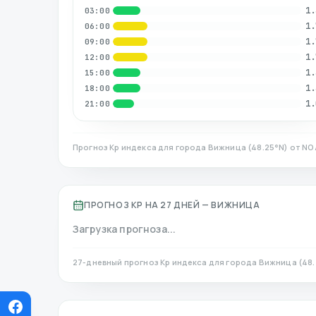
1.
03:00
1.
06:00
1.
09:00
1.
12:00
1.
15:00
1.
18:00
1.
21:00
Прогноз Kp индекса для города
Вижница
(
48.25
°N)
от NOA
ПРОГНОЗ KP НА 27 ДНЕЙ —
ВИЖНИЦА
Загрузка прогноза...
27-дневный прогноз Kp индекса для города
Вижница
(
48.