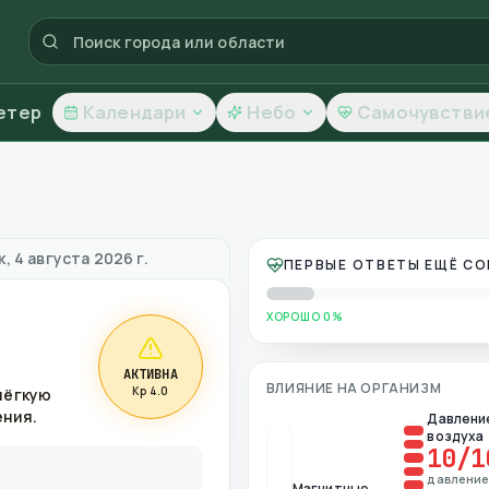
етер
Календари
Небо
Самочувстви
ество воздуха
, 4 августа 2026 г.
ПЕРВЫЕ ОТВЕТЫ ЕЩЁ С
ХОРОШО 0%
АКТИВНА
ВЛИЯНИЕ НА ОРГАНИЗМ
Kp 4.0
лёгкую
ения.
Давлени
воздуха
10
/1
давлени
Магнитные