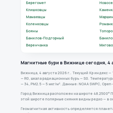
Берегомет
Новосе
Клишковцы
Каменк
Мамаевцы
Марши
Коленковцы
Романк
Бояны
Топор
Банилов-Подгорный
Банило
Веренчанка
Мигов
Магнитные бури в
Вижнице
сегодня
,
4 
Вижница
,
4 августа 2026 г.
.
Текущий Kp индекс
—
— R
0
,
шкала радиационных бурь
— S
0
.
Температура 
— 34, PM2.5 — 5 мкг/м³.
Данные
: NOAA SWPC, Open
Город Вижница расположен на широте 48.2500° Пн 
этой широте полярные сияния видны редко — в о
Геомагнитная активность определяется планета