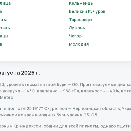
лица
Кельменцы
а
Великий Кучуров
нцы
Тарасовцы
овцы
Лужаны
овцы
Чагор
в
Молодия
о
августа 2026 г.
1.3
,
уровень геомагнитной бури
— G
0
.
Прогнозируемый диапазо
воздуха — 14°C, давление — 968 гПа, влажность — 40%, ветер
-Meteo.
и долготе 25.1917° Сх; регион — Черновицкая область, Украи
сновном во время мощных бурь уровня G3–G5.
рным Kp-индексом, общим для всей планеты, однако ощутим