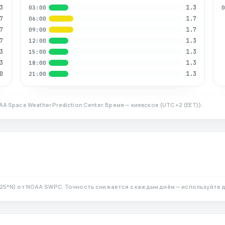
3
1.3
03:00
7
1.7
06:00
7
1.7
09:00
7
1.3
12:00
3
1.3
15:00
3
1.3
18:00
0
1.3
21:00
A Space Weather Prediction Center. Время — киевское
(
UTC+2 (EET)
).
25
°N)
от NOAA SWPC. Точность снижается с каждым днём — используйте 