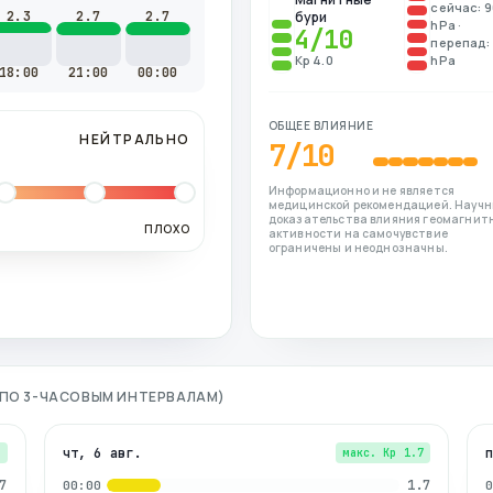
сейчас: 
2.3
2.7
2.7
бури
hPa ·
4
/10
перепад: 
Kp 4.0
hPa
18:00
21:00
00:00
ОБЩЕЕ ВЛИЯНИЕ
НЕЙТРАЛЬНО
7
/10
Информационно и не является
медицинской рекомендацией. Науч
доказательства влияния геомагнит
ПЛОХО
активности на самочувствие
ограничены и неоднозначны.
 (ПО 3-ЧАСОВЫМ ИНТЕРВАЛАМ)
чт, 6 авг.
7
макс. Kp
1.7
7
1.7
00:00