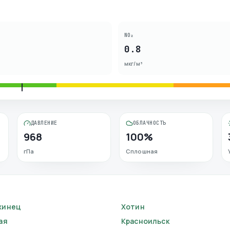
NO₂
0.8
мкг/м³
ДАВЛЕНИЕ
ОБЛАЧНОСТЬ
968
100%
гПа
Сплошная
жинец
Хотин
ая
Красноильск