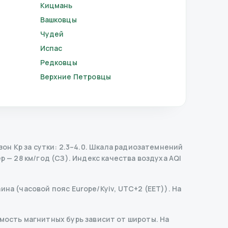
Кицмань
Вашковцы
Чудей
Испас
Редковцы
Верхние Петровцы
н Kp за сутки: 2.3–4.0.
Шкала радиозатемнений
 — 28 км/год (СЗ).
Индекс качества воздуха AQI
на (часовой пояс Europe/Kyiv, UTC+2 (EET)). На
ость магнитных бурь зависит от широты. На