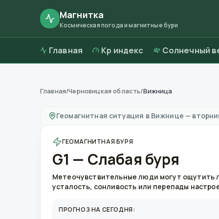
Магнитка
Космическая погода и магнитные бури
Главная
Kp индекс
Солнечный в
Главная
/
Черновицкая область
/
Вижница
Магнитные бури в
Вижнице
—
погода и кач
Геомагнитная ситуация в
Вижнице
—
вторник
ГЕОМАГНИТНАЯ БУРЯ
G1 — Слабая буря
Метеочувствительные люди могут ощутить 
усталость, сонливость или перепады настро
ПРОГНОЗ НА СЕГОДНЯ: