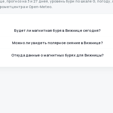
, прогноз на 3 и 27 дней, уровень бури по шкале G, погоду, 
дрометцентра и Open-Meteo.
Будет ли магнитная буря в Вижнице сегодня?
Можно ли увидеть полярное сияние в Вижнице?
Откуда данные о магнитных бурях для Вижницы?