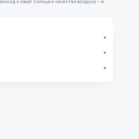
восход и закат солнца и качество воздуха — в
▾
▾
▾