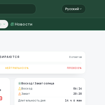
Русский
е
Новости
ОБИРАЮТСЯ
0 ответов
НЕЙТРАЛЬНО 0%
ПЛОХО 0%
Восход / Закат солнца
Восход
06:14
е
Закат
20:20
0
Длительность дня
14 ч 6 мин
е