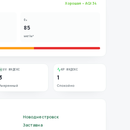
Хорошая
• AQI
34
O₃
85
мкг/м³
UV ИНДЕКС
KP ИНДЕКС
3
1
Умеренный
Спокойно
Новоднестровск
Заставна