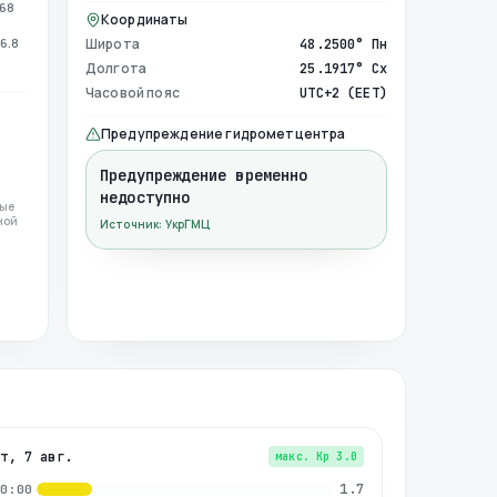
968
Координаты
6.8
Широта
48.2500° Пн
Долгота
25.1917° Сх
Часовой пояс
UTC+2 (EET)
Предупреждение гидрометцентра
Предупреждение временно
недоступно
ные
ной
Источник: УкрГМЦ
пт, 7 авг.
макс. Kp
3.0
1.7
00:00