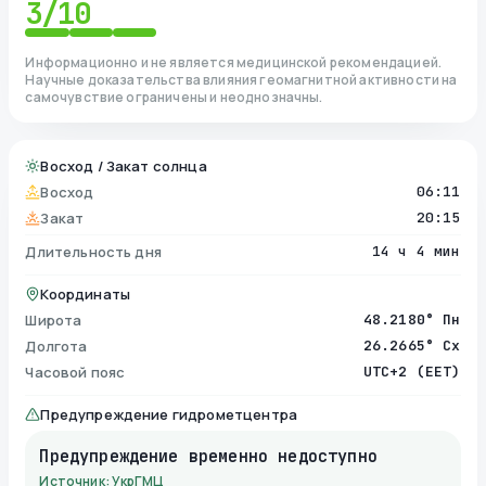
3
/10
Информационно и не является медицинской рекомендацией.
Научные доказательства влияния геомагнитной активности на
самочувствие ограничены и неоднозначны.
Восход / Закат солнца
Восход
06:11
Закат
20:15
Длительность дня
14 ч 4 мин
Координаты
Широта
48.2180° Пн
Долгота
26.2665° Сх
Часовой пояс
UTC+2 (EET)
Предупреждение гидрометцентра
Предупреждение временно недоступно
Источник: УкрГМЦ