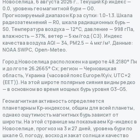
Новоселица
,
6 августа 2026 г.
.
Текущий Kp индекс
—
0.0
,
уровень геомагнитной бури
— G
0
.
Прогнозируемый диапазон Kp за сутки: 1.0–1.3.
Шкала
радиозатемнений
— R
0
,
шкала радиационных бурь
—
S
0
.
Температура воздуха — 12°C, давление — 998 гПа,
влажность — 37%, ветер — 5 км/год (СЗ).
Индекс
качества воздуха AQI — 34, PM2.5 — 4 мкг/м³.
Данные
:
NOAA SWPC, Open-Meteo.
Город Новоселица расположен на широте 48.2180° Пн
и долготе 26.2665° Сх; регион — Черновицкая
область, Украина (часовой пояс Europe/Kyiv, UTC+2
(EET)). На этой широте полярные сияния видны редко
— в основном во время мощных бурь уровня G3–G5.
Геомагнитная активность определяется
планетарным Kp-индексом, общим для всей планеты,
однако ощутимость магнитных бурь зависит от
широты. На этой странице мы показываем Kp-индекс в
Новоселице, прогноз на 3 и 27 дней, уровень бури по
шкале G, погоду, восход и закат солнца и качество