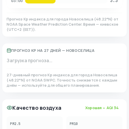
3.3
03:00
Прогноз Kp индекса для города
Новоселица
(
48.22
°N)
от
NOAA Space Weather Prediction Center. Время — киевское
(
UTC+2 (EET)
).
ПРОГНОЗ KP НА 27 ДНЕЙ —
НОВОСЕЛИЦА
Загрузка прогноза...
27-дневный прогноз Kp индекса для города
Новоселица
(
48.22
°N)
от NOAA SWPC. Точность снижается с каждым
днём — используйте для общего планирования.
Качество воздуха
Хорошая
• AQI
34
PM2.5
PM10