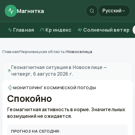
Магнитка
Русский
Главная
Kp индекс
Солнечный ветер
Главная
/
Черновицкая область
/
Новоселица
Магнитные бури в
Новоселице
—
погода и качество
Геомагнитная ситуация в
Новоселице
—
четверг, 6 августа 2026 г.
МОНИТОРИНГ КОСМИЧЕСКОЙ ПОГОДЫ
Спокойно
Геомагнитная активность в норме. Значительных
возмущений не ожидается.
ПРОГНОЗ НА СЕГОДНЯ: