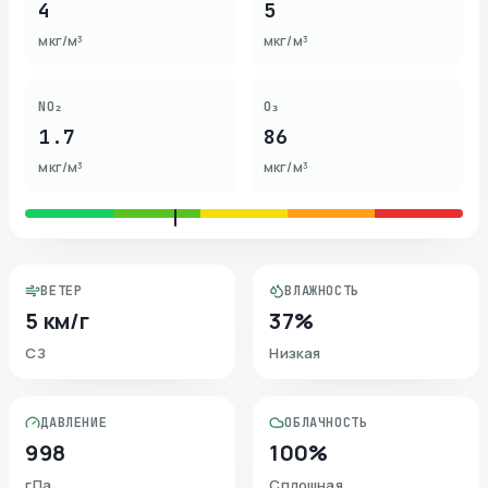
4
5
мкг/м³
мкг/м³
NO₂
O₃
1.7
86
мкг/м³
мкг/м³
ВЕТЕР
ВЛАЖНОСТЬ
5 км/г
37%
СЗ
Низкая
ДАВЛЕНИЕ
ОБЛАЧНОСТЬ
998
100%
гПа
Сплошная