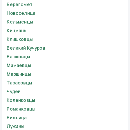
Берегомет
Новоселица
Кельменцы
Кицмань
Клишковцы
Великий Кучуров
Вашковцы
Мамаевцы
Маршинцы
Тарасовцы
Чудей
Коленковцы
Романковцы
Вижница
Лужаны