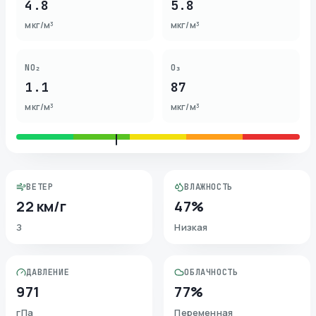
4.8
5.8
мкг/м³
мкг/м³
NO₂
O₃
1.1
87
мкг/м³
мкг/м³
ВЕТЕР
ВЛАЖНОСТЬ
22 км/г
47%
З
Низкая
ДАВЛЕНИЕ
ОБЛАЧНОСТЬ
971
77%
гПа
Переменная