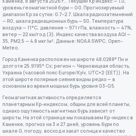
Каменка
,
8 августа 2026 г.
.
Текущий Kp индекс
—
1.0
,
уровень геомагнитной бури
— G
0
.
Прогнозируемый
диапазон Kp за сутки: 0.7–2.7.
Шкала радиозатемнений
— R
0
,
шкала радиационных бурь
— S
0
.
Температура
воздуха — 11°C, давление — 971 гПа, влажность — 47%,
ветер — 22 км/год (З).
Индекс качества воздуха AQI —
35, PM2.5 — 4.8 мкг/м³.
Данные
: NOAA SWPC, Open-
Meteo.
Город Каменка расположен на широте 48.0288° Пн и
долготе 25.9195° Сх; регион — Черновицкая область,
Украина (часовой пояс Europe/Kyiv, UTC+2 (EET)). На
этой широте полярные сияния видны редко — в
основном во время мощных бурь уровня G3–G5.
Геомагнитная активность определяется
планетарным Kp-индексом, общим для всей планеты,
однако ощутимость магнитных бурь зависит от
широты. На этой странице мы показываем Kp-индекс в
Каменке, прогноз на 3 и 27 дней, уровень бури по
шкале G, погоду, восход и закат солнца и качество