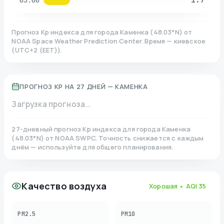
03:00
Прогноз Kp индекса для города
Каменка
(
48.03
°N)
от
NOAA Space Weather Prediction Center. Время — киевское
(
UTC+2 (EET)
).
ПРОГНОЗ KP НА 27 ДНЕЙ —
КАМЕНКА
Загрузка прогноза...
27-дневный прогноз Kp индекса для города
Каменка
(
48.03
°N)
от NOAA SWPC. Точность снижается с каждым
днём — используйте для общего планирования.
Качество воздуха
Хорошая
• AQI
35
PM2.5
PM10