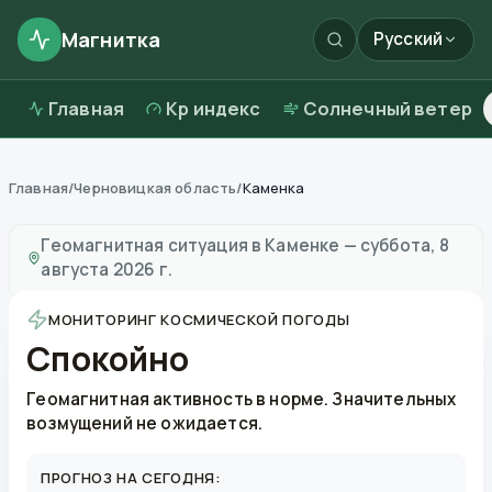
Магнитка
Русский
Главная
Kp индекс
Солнечный ветер
Главная
/
Черновицкая область
/
Каменка
Магнитные бури в
Каменке
—
погода и качество воз
Геомагнитная ситуация в
Каменке
—
суббота, 8
августа 2026 г.
МОНИТОРИНГ КОСМИЧЕСКОЙ ПОГОДЫ
Спокойно
Геомагнитная активность в норме. Значительных
возмущений не ожидается.
ПРОГНОЗ НА СЕГОДНЯ: