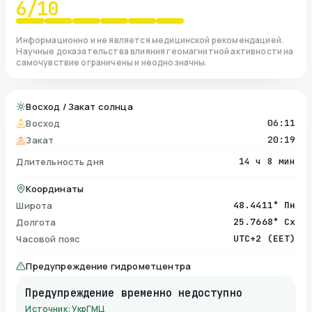
6
/10
Информационно и не является медицинской рекомендацией.
Научные доказательства влияния геомагнитной активности на
самочувствие ограничены и неоднозначны.
Восход / Закат солнца
Восход
06:11
Закат
20:19
Длительность дня
14 ч 8 мин
Координаты
Широта
48.4411° Пн
Долгота
25.7668° Сх
Часовой пояс
UTC+2 (EET)
Предупреждение гидрометцентра
Предупреждение временно недоступно
Источник: УкрГМЦ