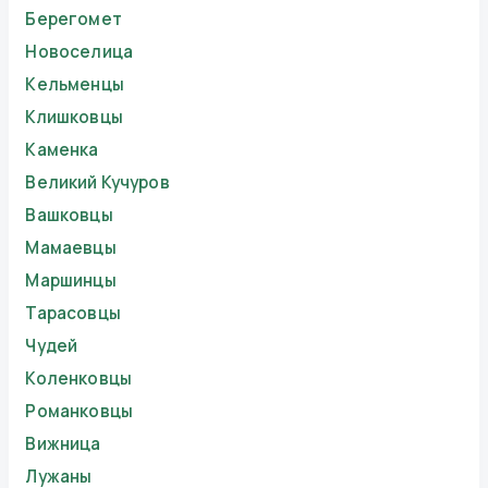
Берегомет
Новоселица
Кельменцы
Клишковцы
Каменка
Великий Кучуров
Вашковцы
Мамаевцы
Маршинцы
Тарасовцы
Чудей
Коленковцы
Романковцы
Вижница
Лужаны