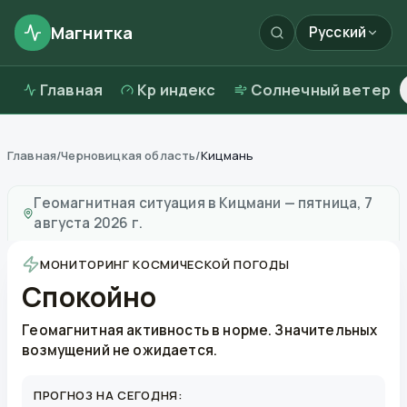
Магнитка
Русский
Главная
Kp индекс
Солнечный ветер
Главная
/
Черновицкая область
/
Кицмань
Магнитные бури в
Кицмани
—
погода и качество воз
Геомагнитная ситуация в
Кицмани
—
пятница, 7
августа 2026 г.
МОНИТОРИНГ КОСМИЧЕСКОЙ ПОГОДЫ
Спокойно
Геомагнитная активность в норме. Значительных
возмущений не ожидается.
ПРОГНОЗ НА СЕГОДНЯ: