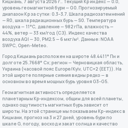
Кицмань
,
7 августа 2026 г.
.
Текущий Kp индекс
—
0.0
,
уровень геомагнитной бури
— G
0
.
Прогнозируемый
диапазон Kp за сутки: 0.3–3.7.
Шкала радиозатемнений
— R
0
,
шкала радиационных бурь
— S
0
.
Температура
воздуха — 11°C, давление — 982 гПа, влажность —
44%, ветер — 33 км/год (СЗ).
Индекс качества
воздуха AQI — 30, PM2.5 — 6 мкг/м³.
Данные
: NOAA
SWPC, Open-Meteo.
Город Кицмань расположен на широте 48.4411° Пн и
долготе 25.7668° Сх; регион — Черновицкая область,
Украина (часовой пояс Europe/Kyiv, UTC+2 (EET)). На
этой широте полярные сияния видны редко — в
основном во время мощных бурь уровня G3–G5.
Геомагнитная активность определяется
планетарным Kp-индексом, общим для всей планеты,
однако ощутимость магнитных бурь зависит от
широты. На этой странице мы показываем Kp-индекс в
Кицмани, прогноз на 3 и 27 дней, уровень бури по
шкале G, погоду, восход и закат солнца и качество