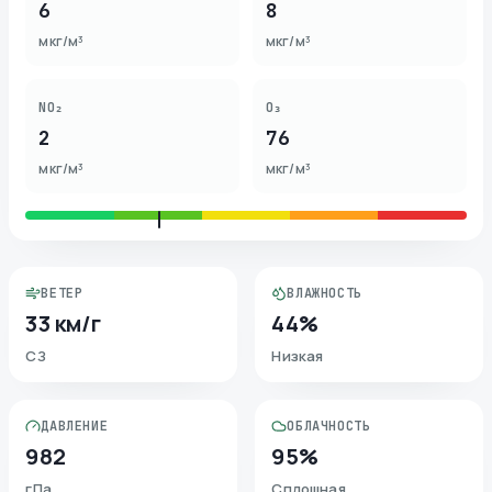
6
8
мкг/м³
мкг/м³
NO₂
O₃
2
76
мкг/м³
мкг/м³
ВЕТЕР
ВЛАЖНОСТЬ
33 км/г
44%
СЗ
Низкая
ДАВЛЕНИЕ
ОБЛАЧНОСТЬ
982
95%
гПа
Сплошная