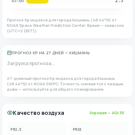
2.3
03:00
Прогноз Kp индекса для города
Кицмань
(
48.44
°N)
от
NOAA Space Weather Prediction Center. Время — киевское
(
UTC+2 (EET)
).
ПРОГНОЗ KP НА 27 ДНЕЙ —
КИЦМАНЬ
Загрузка прогноза...
27-дневный прогноз Kp индекса для города
Кицмань
(
48.44
°N)
от NOAA SWPC. Точность снижается с каждым
днём — используйте для общего планирования.
Качество воздуха
Хорошая
• AQI
30
PM2.5
PM10