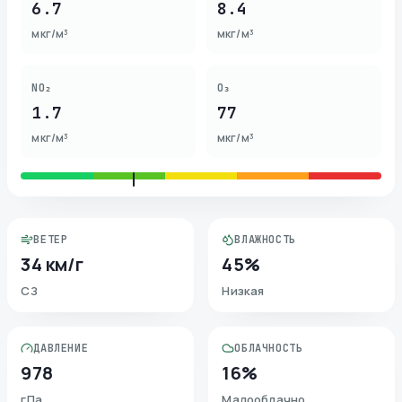
6.7
8.4
мкг/м³
мкг/м³
NO₂
O₃
1.7
77
мкг/м³
мкг/м³
ВЕТЕР
ВЛАЖНОСТЬ
34 км/г
45%
СЗ
Низкая
ДАВЛЕНИЕ
ОБЛАЧНОСТЬ
978
16%
гПа
Малооблачно