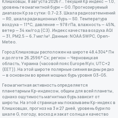
Клишковцы
,
8 августа 2026 г.
.
Текущий Kp индекс
—
1.0
,
уровень геомагнитной бури
— G
0
.
Прогнозируемый
диапазон Kp за сутки: 0.7–2.3.
Шкала радиозатемнений
— R
0
,
шкала радиационных бурь
— S
0
.
Температура
воздуха — 11°C, давление — 978 гПа, влажность — 45%,
ветер — 34 км/год (СЗ).
Индекс качества воздуха AQI
— 31, PM2.5 — 6.7 мкг/м³.
Данные
: NOAA SWPC, Open-
Meteo.
Город Клишковцы расположен на широте 48.4304° Пн
и долготе 26.2596° Сх; регион — Черновицкая
область, Украина (часовой пояс Europe/Kyiv, UTC+2
(EET)). На этой широте полярные сияния видны редко
— в основном во время мощных бурь уровня G3–G5.
Геомагнитная активность определяется
планетарным Kp-индексом, общим для всей планеты,
однако ощутимость магнитных бурь зависит от
широты. На этой странице мы показываем Kp-индекс в
Клишковцах, прогноз на 3 и 27 дней, уровень бури по
шкале G, погоду, восход и закат солнца и качество