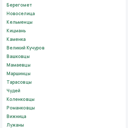
Берегомет
Новоселица
Кельменцы
Кицмань
Каменка
Великий Кучуров
Вашковцы
Мамаевцы
Маршинцы
Тарасовцы
Чудей
Коленковцы
Романковцы
Вижница
Лужаны