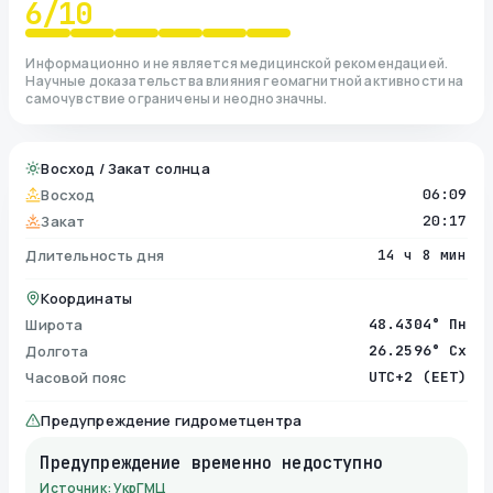
6
/10
Информационно и не является медицинской рекомендацией.
Научные доказательства влияния геомагнитной активности на
самочувствие ограничены и неоднозначны.
Восход / Закат солнца
Восход
06:09
Закат
20:17
Длительность дня
14 ч 8 мин
Координаты
Широта
48.4304° Пн
Долгота
26.2596° Сх
Часовой пояс
UTC+2 (EET)
Предупреждение гидрометцентра
Предупреждение временно недоступно
Источник: УкрГМЦ