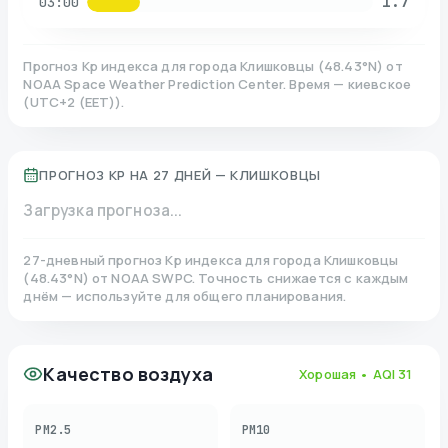
1.7
03:00
Прогноз Kp индекса для города
Клишковцы
(
48.43
°N)
от
NOAA Space Weather Prediction Center. Время — киевское
(
UTC+2 (EET)
).
ПРОГНОЗ KP НА 27 ДНЕЙ —
КЛИШКОВЦЫ
Загрузка прогноза...
27-дневный прогноз Kp индекса для города
Клишковцы
(
48.43
°N)
от NOAA SWPC. Точность снижается с каждым
днём — используйте для общего планирования.
Качество воздуха
Хорошая
• AQI
31
PM2.5
PM10