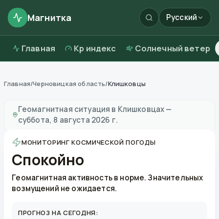
Магнитка
Русский
Главная
Kp индекс
Солнечный ветер
Главная
/
Черновицкая область
/
Клишковцы
Магнитные бури в
Клишковцах
—
погода и качество 
Геомагнитная ситуация в
Клишковцах
—
суббота, 8 августа 2026 г.
МОНИТОРИНГ КОСМИЧЕСКОЙ ПОГОДЫ
Спокойно
Геомагнитная активность в норме. Значительных
возмущений не ожидается.
ПРОГНОЗ НА СЕГОДНЯ: