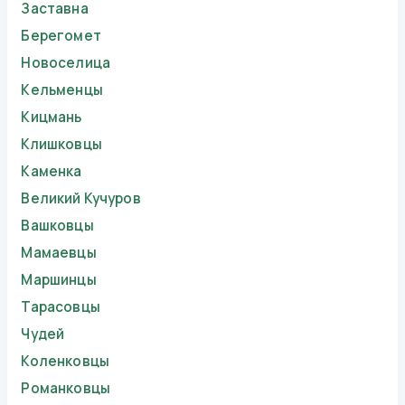
Заставна
Берегомет
Новоселица
Кельменцы
Кицмань
Клишковцы
Каменка
Великий Кучуров
Вашковцы
Мамаевцы
Маршинцы
Тарасовцы
Чудей
Коленковцы
Романковцы