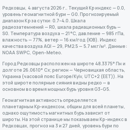
Редковцы
,
4 августа 2026 г.
.
Текущий Kp индекс
—
0.0
,
уровень геомагнитной бури
— G
0
.
Прогнозируемый
диапазон Kp за сутки: 0.7–4.0.
Шкала
радиозатемнений
— R
0
,
шкала радиационных бурь
—
S
0
.
Температура воздуха — 21°C, давление — 985 гПа,
влажность — 77%, ветер — 16 км/год (ЮВ).
Индекс
качества воздуха AQI — 29, PM2.5 — 5.7 мкг/м³.
Данные
:
NOAA SWPC, Open-Meteo.
Город Редковцы расположен на широте 48.3375° Пн и
долготе 26.0610° Сх; регион — Черновицкая область,
Украина (часовой пояс Europe/Kyiv, UTC+2 (EET)). На
этой широте полярные сияния видны редко — в
основном во время мощных бурь уровня G3–G5.
Геомагнитная активность определяется
планетарным Kp-индексом, общим для всей планеты,
однако ощутимость магнитных бурь зависит от
широты. На этой странице мы показываем Kp-индекс в
Редковцах, прогноз на 3 и 27 дней, уровень бури по