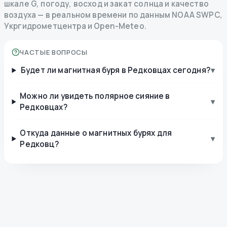
шкале G, погоду, восход и закат солнца и качество
воздуха — в реальном времени по данным NOAA SWPC,
Укргидрометцентра и Open-Meteo.
ЧАСТЫЕ ВОПРОСЫ
Будет ли магнитная буря в Редковцах сегодня?
▾
Можно ли увидеть полярное сияние в
▾
Редковцах?
Откуда данные о магнитных бурях для
▾
Редковц?