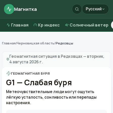
Магнитка
Русский
Главная
Kp индекс
Солнечный ветер
Главная
/
Черновицкая область
/
Редковцы
Магнитные бури в
Редковцах
—
погода и качество в
Геомагнитная ситуация в
Редковцах
—
вторник,
4 августа 2026 г.
ГЕОМАГНИТНАЯ БУРЯ
G1 — Слабая буря
Метеочувствительные люди могут ощутить
лёгкую усталость, сонливость или перепады
настроения.