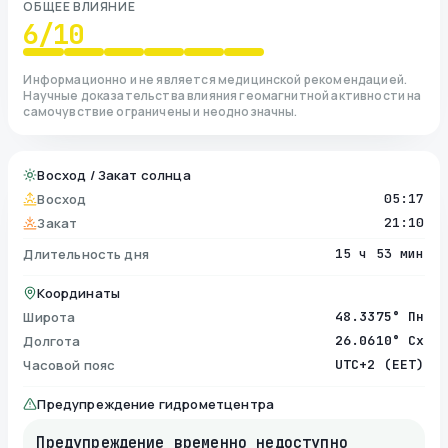
ОБЩЕЕ ВЛИЯНИЕ
6
/10
Информационно и не является медицинской рекомендацией.
Научные доказательства влияния геомагнитной активности на
самочувствие ограничены и неоднозначны.
Восход / Закат солнца
Восход
05:17
Закат
21:10
Длительность дня
15 ч 53 мин
Координаты
Широта
48.3375° Пн
Долгота
26.0610° Сх
Часовой пояс
UTC+2 (EET)
Предупреждение гидрометцентра
Предупреждение временно недоступно