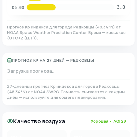
3.0
03:00
Прогноз Kp индекса для города
Редковцы
(
48.34
°N)
от
NOAA Space Weather Prediction Center. Время — киевское
(
UTC+2 (EET)
).
ПРОГНОЗ KP НА 27 ДНЕЙ —
РЕДКОВЦЫ
Загрузка прогноза...
27-дневный прогноз Kp индекса для города
Редковцы
(
48.34
°N)
от NOAA SWPC. Точность снижается с каждым
днём — используйте для общего планирования.
Качество воздуха
Хорошая
• AQI
29