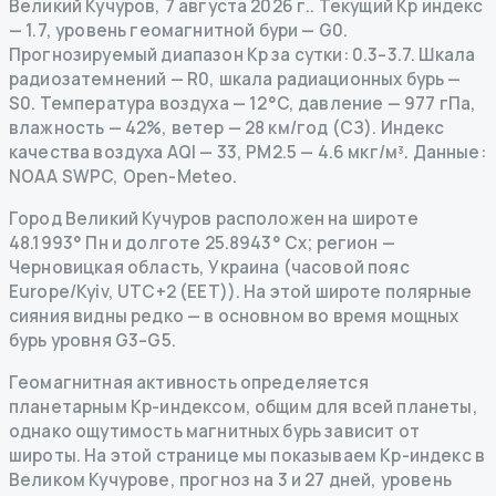
Великий Кучуров
,
7 августа 2026 г.
.
Текущий Kp индекс
—
1.7
,
уровень геомагнитной бури
— G
0
.
Прогнозируемый диапазон Kp за сутки: 0.3–3.7.
Шкала
радиозатемнений
— R
0
,
шкала радиационных бурь
—
S
0
.
Температура воздуха — 12°C, давление — 977 гПа,
влажность — 42%, ветер — 28 км/год (СЗ).
Индекс
качества воздуха AQI — 33, PM2.5 — 4.6 мкг/м³.
Данные
:
NOAA SWPC, Open-Meteo.
Город Великий Кучуров расположен на широте
48.1993° Пн и долготе 25.8943° Сх; регион —
Черновицкая область, Украина (часовой пояс
Europe/Kyiv, UTC+2 (EET)). На этой широте полярные
сияния видны редко — в основном во время мощных
бурь уровня G3–G5.
Геомагнитная активность определяется
планетарным Kp-индексом, общим для всей планеты,
однако ощутимость магнитных бурь зависит от
широты. На этой странице мы показываем Kp-индекс в
Великом Кучурове, прогноз на 3 и 27 дней, уровень