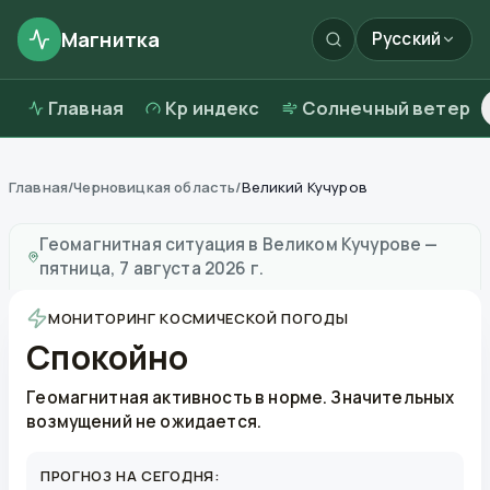
Магнитка
Русский
Главная
Kp индекс
Солнечный ветер
Главная
/
Черновицкая область
/
Великий Кучуров
Магнитные бури в
Великом Кучурове
—
погода и кач
Геомагнитная ситуация в
Великом Кучурове
—
пятница, 7 августа 2026 г.
МОНИТОРИНГ КОСМИЧЕСКОЙ ПОГОДЫ
Спокойно
Геомагнитная активность в норме. Значительных
возмущений не ожидается.
ПРОГНОЗ НА СЕГОДНЯ: