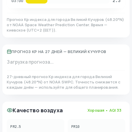
2.3
03:00
Прогноз Kp индекса для города
Великий Кучуров
(
48.20
°N)
от NOAA Space Weather Prediction Center. Время —
киевское
(
UTC+2 (EET)
).
ПРОГНОЗ KP НА 27 ДНЕЙ —
ВЕЛИКИЙ КУЧУРОВ
Загрузка прогноза...
27-дневный прогноз Kp индекса для города
Великий
Кучуров
(
48.20
°N)
от NOAA SWPC. Точность снижается с
каждым днём — используйте для общего планирования.
Качество воздуха
Хорошая
• AQI
33
PM2.5
PM10