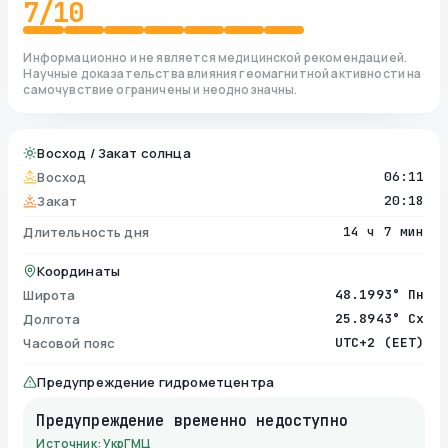
7
/10
Информационно и не является медицинской рекомендацией.
Научные доказательства влияния геомагнитной активности на
самочувствие ограничены и неоднозначны.
Восход / Закат солнца
Восход
06:11
Закат
20:18
Длительность дня
14 ч 7 мин
Координаты
Широта
48.1993° Пн
Долгота
25.8943° Сх
Часовой пояс
UTC+2 (EET)
Предупреждение гидрометцентра
Предупреждение временно недоступно
Источник: УкрГМЦ