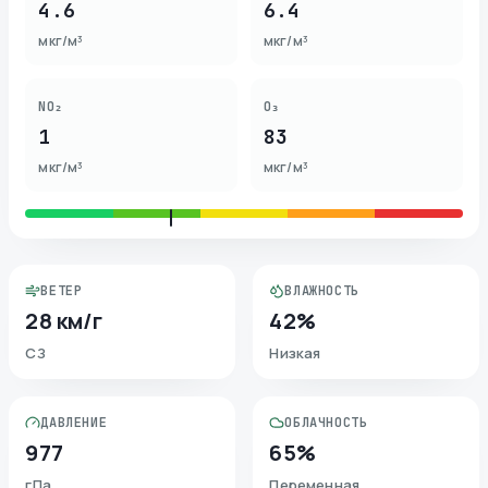
4.6
6.4
мкг/м³
мкг/м³
NO₂
O₃
1
83
мкг/м³
мкг/м³
ВЕТЕР
ВЛАЖНОСТЬ
28 км/г
42%
СЗ
Низкая
ДАВЛЕНИЕ
ОБЛАЧНОСТЬ
977
65%
гПа
Переменная