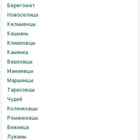
Берегомет
Новоселица
Кельменцы
Кицмань
Клишковцы
Каменка
Вашковцы
Мамаевцы
Маршинцы
Тарасовцы
Чудей
Коленковцы
Романковцы
Вижница
Лужаны