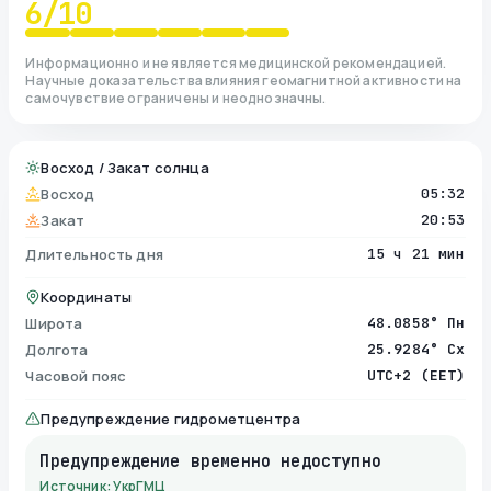
6
/10
Информационно и не является медицинской рекомендацией.
Научные доказательства влияния геомагнитной активности на
самочувствие ограничены и неоднозначны.
Восход / Закат солнца
Восход
05:32
Закат
20:53
Длительность дня
15 ч 21 мин
Координаты
Широта
48.0858° Пн
Долгота
25.9284° Сх
Часовой пояс
UTC+2 (EET)
Предупреждение гидрометцентра
Предупреждение временно недоступно
Источник: УкрГМЦ