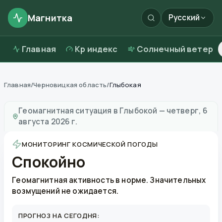
Магнитка
Русский
Главная
Kp индекс
Солнечный ветер
Главная
/
Черновицкая область
/
Глыбокая
Магнитные бури в
Глыбокой
—
погода и качество во
Геомагнитная ситуация в
Глыбокой
—
четверг, 6
августа 2026 г.
МОНИТОРИНГ КОСМИЧЕСКОЙ ПОГОДЫ
Спокойно
Геомагнитная активность в норме. Значительных
возмущений не ожидается.
ПРОГНОЗ НА СЕГОДНЯ: