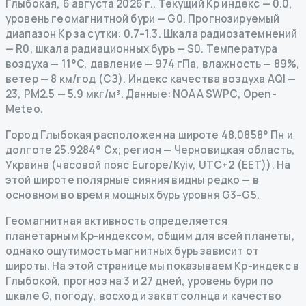
Глыбокая
,
6 августа 2026 г.
.
Текущий Kp индекс
—
0.0
,
уровень геомагнитной бури
— G
0
.
Прогнозируемый
диапазон Kp за сутки: 0.7–1.3.
Шкала радиозатемнений
— R
0
,
шкала радиационных бурь
— S
0
.
Температура
воздуха — 11°C, давление — 974 гПа, влажность — 89%,
ветер — 8 км/год (СЗ).
Индекс качества воздуха AQI —
23, PM2.5 — 5.9 мкг/м³.
Данные
: NOAA SWPC, Open-
Meteo.
Город Глыбокая расположен на широте 48.0858° Пн и
долготе 25.9284° Сх; регион — Черновицкая область,
Украина (часовой пояс Europe/Kyiv, UTC+2 (EET)). На
этой широте полярные сияния видны редко — в
основном во время мощных бурь уровня G3–G5.
Геомагнитная активность определяется
планетарным Kp-индексом, общим для всей планеты,
однако ощутимость магнитных бурь зависит от
широты. На этой странице мы показываем Kp-индекс в
Глыбокой, прогноз на 3 и 27 дней, уровень бури по
шкале G, погоду, восход и закат солнца и качество