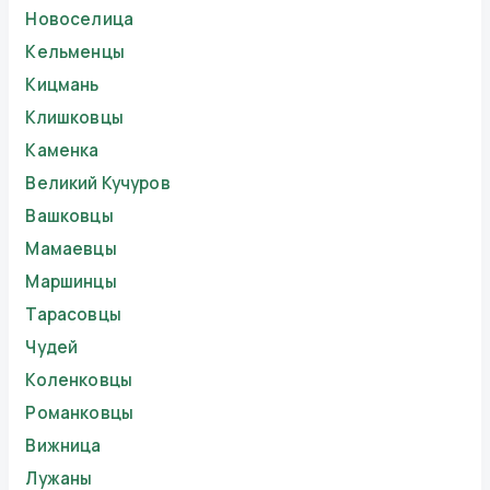
Новоселица
Кельменцы
Кицмань
Клишковцы
Каменка
Великий Кучуров
Вашковцы
Мамаевцы
Маршинцы
Тарасовцы
Чудей
Коленковцы
Романковцы
Вижница
Лужаны