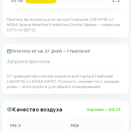
3.3
03:00
Прогноз Kp индекса для города
Глыбокая
(
48.09
°N)
от
NOAA Space Weather Prediction Center. Время — киевское
(
UTC+2 (EET)
).
ПРОГНОЗ KP НА 27 ДНЕЙ —
ГЛЫБОКАЯ
Загрузка прогноза...
27-дневный прогноз Kp индекса для города
Глыбокая
(
48.09
°N)
от NOAA SWPC. Точность снижается с каждым
днём — используйте для общего планирования.
Качество воздуха
Хорошая
• AQI
23
PM2.5
PM10