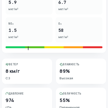
5.9
6.7
мкг/м³
мкг/м³
NO₂
O₃
1.5
58
мкг/м³
мкг/м³
ВЕТЕР
ВЛАЖНОСТЬ
8 км/г
89%
СЗ
Высокая
ДАВЛЕНИЕ
ОБЛАЧНОСТЬ
974
55%
гПа
Переменная