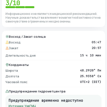
3
/10
Информационно и не является медицинской рекомендацией.
Научные доказательства влияния геомагнитной активности на
самочувствие ограничены и неоднозначны.
Восход / Закат солнца
Восход
05:47
Закат
20:57
Длительность дня
15 ч 10 мин
Координаты
Широта
48.2920° Пн
Долгота
25.9358° Сх
Часовой пояс
UTC+2 (EET)
Предупреждение гидрометцентра
Предупреждение временно недоступно
Источник: УкрГМЦ