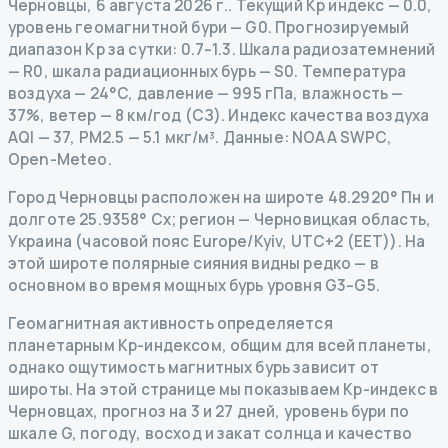
Черновцы
,
6 августа 2026 г.
.
Текущий Kp индекс
—
0.0
,
уровень геомагнитной бури
— G
0
.
Прогнозируемый
диапазон Kp за сутки: 0.7–1.3.
Шкала радиозатемнений
— R
0
,
шкала радиационных бурь
— S
0
.
Температура
воздуха — 24°C, давление — 995 гПа, влажность —
37%, ветер — 8 км/год (СЗ).
Индекс качества воздуха
AQI — 37, PM2.5 — 5.1 мкг/м³.
Данные
: NOAA SWPC,
Open-Meteo.
Город Черновцы расположен на широте 48.2920° Пн и
долготе 25.9358° Сх; регион — Черновицкая область,
Украина (часовой пояс Europe/Kyiv, UTC+2 (EET)). На
этой широте полярные сияния видны редко — в
основном во время мощных бурь уровня G3–G5.
Геомагнитная активность определяется
планетарным Kp-индексом, общим для всей планеты,
однако ощутимость магнитных бурь зависит от
широты. На этой странице мы показываем Kp-индекс в
Черновцах, прогноз на 3 и 27 дней, уровень бури по
шкале G, погоду, восход и закат солнца и качество