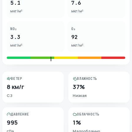
5.1
7.6
мкг/м³
мкг/м³
NO₂
O₃
3.3
92
мкг/м³
мкг/м³
ВЕТЕР
ВЛАЖНОСТЬ
8 км/г
37%
СЗ
Низкая
ДАВЛЕНИЕ
ОБЛАЧНОСТЬ
995
1%
гПа
Малооблачно