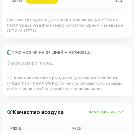
3.3
03:00
Прогноз Kp индекса для города
Черновцы
(
48.29
°N)
от
NOAA Space Weather Prediction Center. Время — киевское
(
UTC+2 (EET)
).
ПРОГНОЗ KP НА 27 ДНЕЙ —
ЧЕРНОВЦЫ
Загрузка прогноза...
27-дневный прогноз Kp индекса для города
Черновцы
(
48.29
°N)
от NOAA SWPC. Точность снижается с каждым
днём — используйте для общего планирования.
Качество воздуха
Хорошая
• AQI
37
PM2.5
PM10