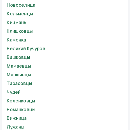
Новоселица
Кельменцы
Кицмань
Клишковцы
Каменка
Великий Кучуров
Вашковцы
Мамаевцы
Маршинцы
Тарасовцы
Чудей
Коленковцы
Романковцы
Вижница
Лужаны