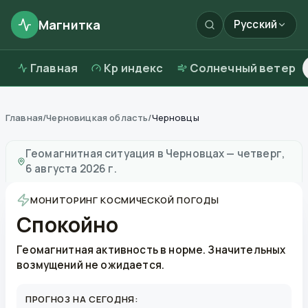
Магнитка
Русский
Главная
Kp индекс
Солнечный ветер
Главная
/
Черновицкая область
/
Черновцы
Магнитные бури в
Черновцах
—
погода и качество в
Геомагнитная ситуация в
Черновцах
—
четверг,
6 августа 2026 г.
МОНИТОРИНГ КОСМИЧЕСКОЙ ПОГОДЫ
Спокойно
Геомагнитная активность в норме. Значительных
возмущений не ожидается.
ПРОГНОЗ НА СЕГОДНЯ: