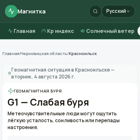
Магнитка
Русский
Главная
Kp индекс
Солнечный ветер
Главная
/
Черновицкая область
/
Красноильск
Магнитные бури в
Красноильске
—
погода и качест
Геомагнитная ситуация в
Красноильске
—
вторник, 4 августа 2026 г.
ГЕОМАГНИТНАЯ БУРЯ
G1 — Слабая буря
Метеочувствительные люди могут ощутить
лёгкую усталость, сонливость или перепады
настроения.