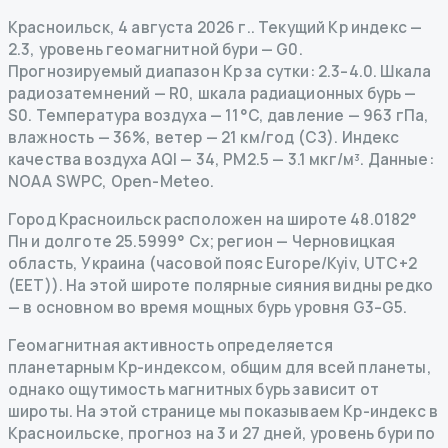
Красноильск
,
4 августа 2026 г.
.
Текущий Kp индекс
—
2.3
,
уровень геомагнитной бури
— G
0
.
Прогнозируемый диапазон Kp за сутки: 2.3–4.0.
Шкала
радиозатемнений
— R
0
,
шкала радиационных бурь
—
S
0
.
Температура воздуха — 11°C, давление — 963 гПа,
влажность — 36%, ветер — 21 км/год (СЗ).
Индекс
качества воздуха AQI — 34, PM2.5 — 3.1 мкг/м³.
Данные
:
NOAA SWPC, Open-Meteo.
Город Красноильск расположен на широте 48.0182°
Пн и долготе 25.5999° Сх; регион — Черновицкая
область, Украина (часовой пояс Europe/Kyiv, UTC+2
(EET)). На этой широте полярные сияния видны редко
— в основном во время мощных бурь уровня G3–G5.
Геомагнитная активность определяется
планетарным Kp-индексом, общим для всей планеты,
однако ощутимость магнитных бурь зависит от
широты. На этой странице мы показываем Kp-индекс в
Красноильске, прогноз на 3 и 27 дней, уровень бури по