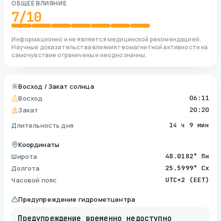
ОБЩЕЕ ВЛИЯНИЕ
7
/10
Информационно и не является медицинской рекомендацией.
Научные доказательства влияния геомагнитной активности на
самочувствие ограничены и неоднозначны.
Восход / Закат солнца
Восход
06:11
Закат
20:20
Длительность дня
14 ч 9 мин
Координаты
Широта
48.0182° Пн
Долгота
25.5999° Сх
Часовой пояс
UTC+2 (EET)
Предупреждение гидрометцентра
Предупреждение временно недоступно