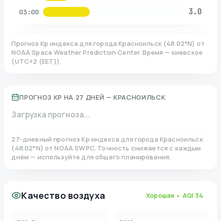
3.0
03:00
Прогноз Kp индекса для города
Красноильск
(
48.02
°N)
от
NOAA Space Weather Prediction Center. Время — киевское
(
UTC+2 (EET)
).
ПРОГНОЗ KP НА 27 ДНЕЙ —
КРАСНОИЛЬСК
Загрузка прогноза...
27-дневный прогноз Kp индекса для города
Красноильск
(
48.02
°N)
от NOAA SWPC. Точность снижается с каждым
днём — используйте для общего планирования.
Качество воздуха
Хорошая
• AQI
34