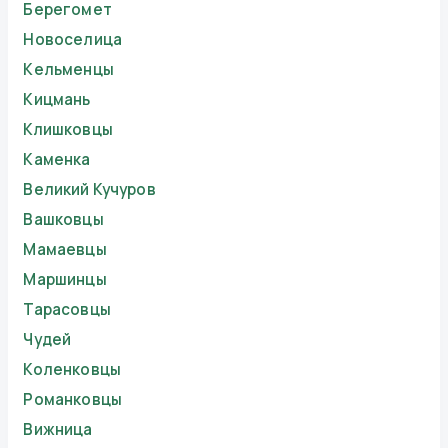
Берегомет
Новоселица
Кельменцы
Кицмань
Клишковцы
Каменка
Великий Кучуров
Вашковцы
Мамаевцы
Маршинцы
Тарасовцы
Чудей
Коленковцы
Романковцы
Вижница