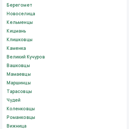
Берегомет
Новоселица
Кельменцы
Кицмань
Клишковцы
Каменка
Великий Кучуров
Вашковцы
Мамаевцы
Маршинцы
Тарасовцы
Чудей
Коленковцы
Романковцы
Вижница