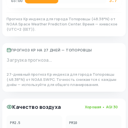
3.7
03:00
Прогноз Kp индекса для города
Топоровцы
(
48.38
°N)
от
NOAA Space Weather Prediction Center. Время — киевское
(
UTC+2 (EET)
).
ПРОГНОЗ KP НА 27 ДНЕЙ —
ТОПОРОВЦЫ
Загрузка прогноза...
27-дневный прогноз Kp индекса для города
Топоровцы
(
48.38
°N)
от NOAA SWPC. Точность снижается с каждым
днём — используйте для общего планирования.
Качество воздуха
Хорошая
• AQI
30
PM2.5
PM10