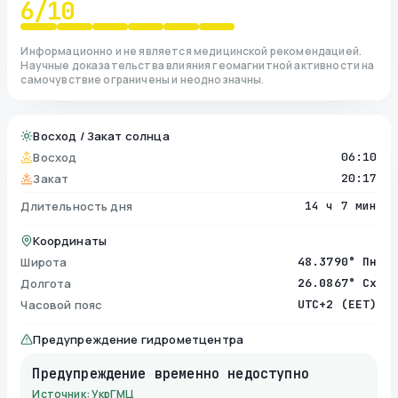
6
/10
Информационно и не является медицинской рекомендацией.
Научные доказательства влияния геомагнитной активности на
самочувствие ограничены и неоднозначны.
Восход / Закат солнца
Восход
06:10
Закат
20:17
Длительность дня
14 ч 7 мин
Координаты
Широта
48.3790° Пн
Долгота
26.0867° Сх
Часовой пояс
UTC+2 (EET)
Предупреждение гидрометцентра
Предупреждение временно недоступно
Источник: УкрГМЦ