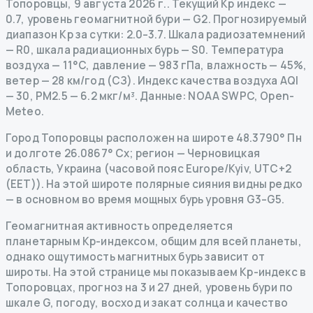
Топоровцы
,
9 августа 2026 г.
.
Текущий Kp индекс
—
0.7
,
уровень геомагнитной бури
— G
2
.
Прогнозируемый
диапазон Kp за сутки: 2.0–3.7.
Шкала радиозатемнений
— R
0
,
шкала радиационных бурь
— S
0
.
Температура
воздуха — 11°C, давление — 983 гПа, влажность — 45%,
ветер — 28 км/год (СЗ).
Индекс качества воздуха AQI
— 30, PM2.5 — 6.2 мкг/м³.
Данные
: NOAA SWPC, Open-
Meteo.
Город Топоровцы расположен на широте 48.3790° Пн
и долготе 26.0867° Сх; регион — Черновицкая
область, Украина (часовой пояс Europe/Kyiv, UTC+2
(EET)). На этой широте полярные сияния видны редко
— в основном во время мощных бурь уровня G3–G5.
Геомагнитная активность определяется
планетарным Kp-индексом, общим для всей планеты,
однако ощутимость магнитных бурь зависит от
широты. На этой странице мы показываем Kp-индекс в
Топоровцах, прогноз на 3 и 27 дней, уровень бури по
шкале G, погоду, восход и закат солнца и качество