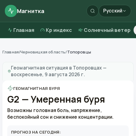
Магнитка
Русский
Главная
Kp индекс
Солнечный ветер
Главная
/
Черновицкая область
/
Топоровцы
Магнитные бури в
Топоровцах
—
погода и качество
Геомагнитная ситуация в
Топоровцах
—
воскресенье, 9 августа 2026 г.
ГЕОМАГНИТНАЯ БУРЯ
G2 — Умеренная буря
Возможны головная боль, напряжение,
беспокойный сон и снижение концентрации.
ПРОГНОЗ НА СЕГОДНЯ: