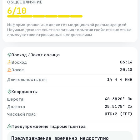
ОБЩЕЕ ВЛИЯНИЕ
6
/10
Информационно и не является медицинской рекомендацией.
Научные доказательства влияния геомагнитной активности на
самочувствие ограничены и неоднозначны.
Восход / Закат солнца
Восход
06:14
Закат
20:18
Длительность дня
14 ч 4 мин
Координаты
Широта
48.3820° Пн
Долгота
25.5175° Сх
Часовой пояс
UTC+2 (EET)
Предупреждение гидрометцентра
Предупреждение временно недоступно