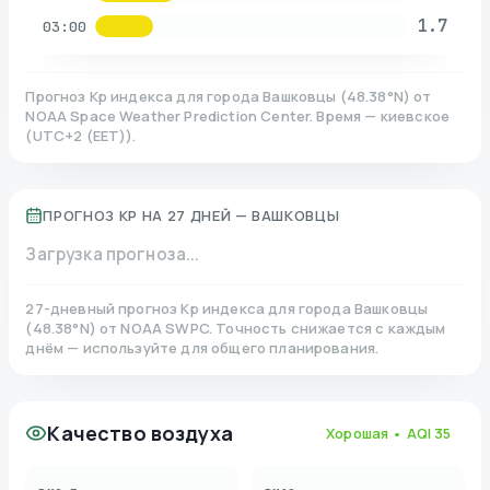
1.7
03:00
Прогноз Kp индекса для города
Вашковцы
(
48.38
°N)
от
NOAA Space Weather Prediction Center. Время — киевское
(
UTC+2 (EET)
).
ПРОГНОЗ KP НА 27 ДНЕЙ —
ВАШКОВЦЫ
Загрузка прогноза...
27-дневный прогноз Kp индекса для города
Вашковцы
(
48.38
°N)
от NOAA SWPC. Точность снижается с каждым
днём — используйте для общего планирования.
Качество воздуха
Хорошая
• AQI
35