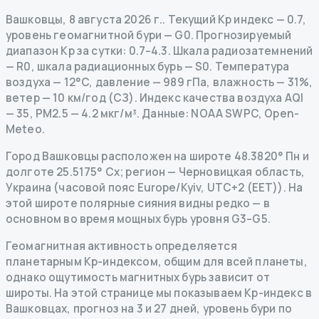
Вашковцы
,
8 августа 2026 г.
.
Текущий Kp индекс
—
0.7
,
уровень геомагнитной бури
— G
0
.
Прогнозируемый
диапазон Kp за сутки: 0.7–4.3.
Шкала радиозатемнений
— R
0
,
шкала радиационных бурь
— S
0
.
Температура
воздуха — 12°C, давление — 989 гПа, влажность — 31%,
ветер — 10 км/год (СЗ).
Индекс качества воздуха AQI
— 35, PM2.5 — 4.2 мкг/м³.
Данные
: NOAA SWPC, Open-
Meteo.
Город Вашковцы расположен на широте 48.3820° Пн и
долготе 25.5175° Сх; регион — Черновицкая область,
Украина (часовой пояс Europe/Kyiv, UTC+2 (EET)). На
этой широте полярные сияния видны редко — в
основном во время мощных бурь уровня G3–G5.
Геомагнитная активность определяется
планетарным Kp-индексом, общим для всей планеты,
однако ощутимость магнитных бурь зависит от
широты. На этой странице мы показываем Kp-индекс в
Вашковцах, прогноз на 3 и 27 дней, уровень бури по