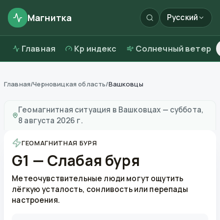
Магнитка
Русский
Главная
Kp индекс
Солнечный ветер
Главная
/
Черновицкая область
/
Вашковцы
Магнитные бури в
Вашковцах
—
погода и качество 
Геомагнитная ситуация в
Вашковцах
—
суббота,
8 августа 2026 г.
ГЕОМАГНИТНАЯ БУРЯ
G1 — Слабая буря
Метеочувствительные люди могут ощутить
лёгкую усталость, сонливость или перепады
настроения.