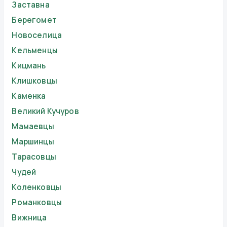
Заставна
Берегомет
Новоселица
Кельменцы
Кицмань
Клишковцы
Каменка
Великий Кучуров
Мамаевцы
Маршинцы
Тарасовцы
Чудей
Коленковцы
Романковцы
Вижница