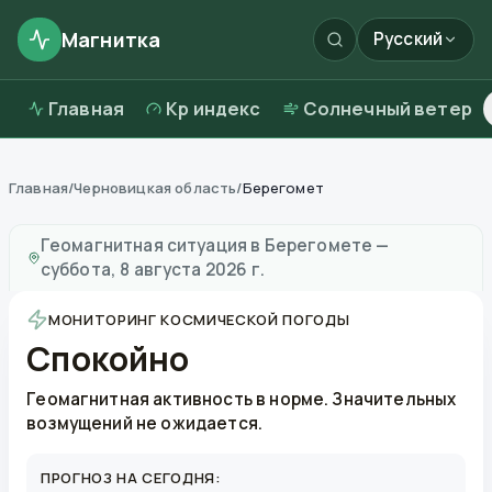
Магнитка
Русский
Главная
Kp индекс
Солнечный ветер
Главная
/
Черновицкая область
/
Берегомет
Магнитные бури в
Берегомете
—
погода и качество
Геомагнитная ситуация в
Берегомете
—
суббота, 8 августа 2026 г.
МОНИТОРИНГ КОСМИЧЕСКОЙ ПОГОДЫ
Спокойно
Геомагнитная активность в норме. Значительных
возмущений не ожидается.
ПРОГНОЗ НА СЕГОДНЯ: