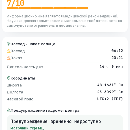
7
/10
Информационно и не является медицинской рекомендацией.
Научные доказательства влияния геомагнитной активности на
самочувствие ограничены и неоднозначны.
Восход / Закат солнца
Восход
06:12
Закат
20:21
Длительность дня
14 ч 9 мин
Координаты
Широта
48.1631° Пн
Долгота
25.3099° Сх
Часовой пояс
UTC+2 (EET)
Предупреждение гидрометцентра
Предупреждение временно недоступно
Источник: УкрГМЦ