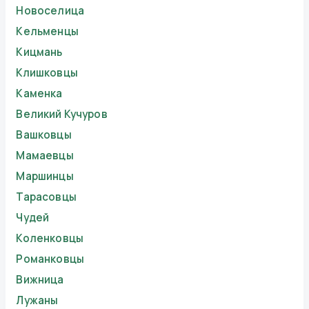
Новоселица
Кельменцы
Кицмань
Клишковцы
Каменка
Великий Кучуров
Вашковцы
Мамаевцы
Маршинцы
Тарасовцы
Чудей
Коленковцы
Романковцы
Вижница
Лужаны