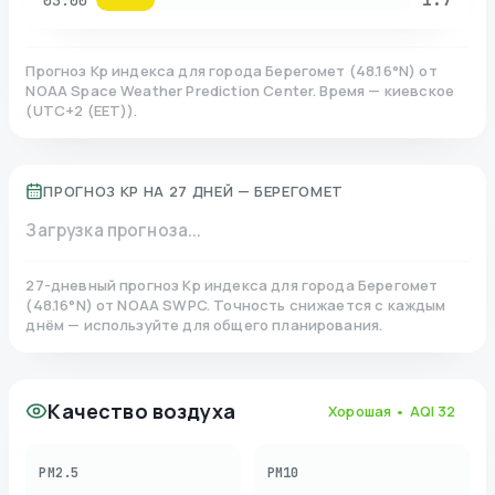
03:00
Прогноз Kp индекса для города
Берегомет
(
48.16
°N)
от
NOAA Space Weather Prediction Center. Время — киевское
(
UTC+2 (EET)
).
ПРОГНОЗ KP НА 27 ДНЕЙ —
БЕРЕГОМЕТ
Загрузка прогноза...
27-дневный прогноз Kp индекса для города
Берегомет
(
48.16
°N)
от NOAA SWPC. Точность снижается с каждым
днём — используйте для общего планирования.
Качество воздуха
Хорошая
• AQI
32
PM2.5
PM10