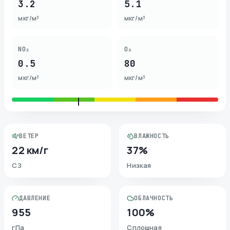
3.2
5.1
мкг/м³
мкг/м³
NO₂
O₃
0.5
80
мкг/м³
мкг/м³
ВЕТЕР
ВЛАЖНОСТЬ
22 км/г
37%
СЗ
Низкая
ДАВЛЕНИЕ
ОБЛАЧНОСТЬ
955
100%
гПа
Сплошная