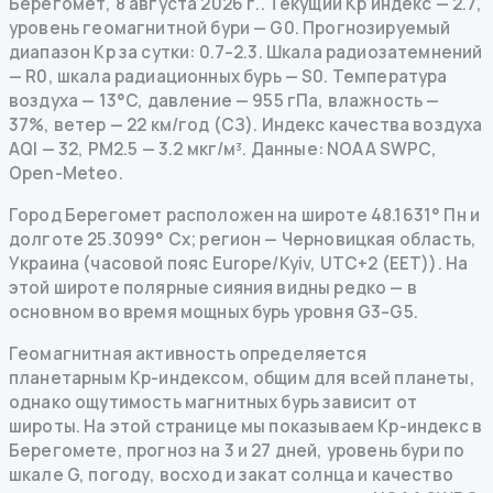
Берегомет
,
8 августа 2026 г.
.
Текущий Kp индекс
—
2.7
,
уровень геомагнитной бури
— G
0
.
Прогнозируемый
диапазон Kp за сутки: 0.7–2.3.
Шкала радиозатемнений
— R
0
,
шкала радиационных бурь
— S
0
.
Температура
воздуха — 13°C, давление — 955 гПа, влажность —
37%, ветер — 22 км/год (СЗ).
Индекс качества воздуха
AQI — 32, PM2.5 — 3.2 мкг/м³.
Данные
: NOAA SWPC,
Open-Meteo.
Город Берегомет расположен на широте 48.1631° Пн и
долготе 25.3099° Сх; регион — Черновицкая область,
Украина (часовой пояс Europe/Kyiv, UTC+2 (EET)). На
этой широте полярные сияния видны редко — в
основном во время мощных бурь уровня G3–G5.
Геомагнитная активность определяется
планетарным Kp-индексом, общим для всей планеты,
однако ощутимость магнитных бурь зависит от
широты. На этой странице мы показываем Kp-индекс в
Берегомете, прогноз на 3 и 27 дней, уровень бури по
шкале G, погоду, восход и закат солнца и качество