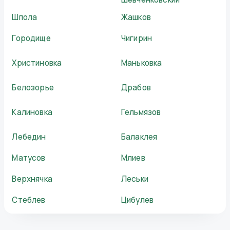
Шпола
Жашков
Городище
Чигирин
Христиновка
Маньковка
Белозорье
Драбов
Калиновка
Гельмязов
Лебедин
Балаклея
Матусов
Млиев
Верхнячка
Леськи
Стеблев
Цибулев