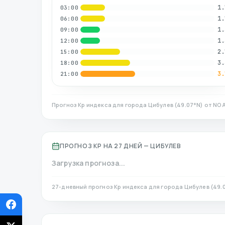
1.
03:00
1.
06:00
1.
09:00
1.
12:00
2.
15:00
3.
18:00
3.
21:00
Прогноз Kp индекса для города
Цибулев
(
49.07
°N)
от NOA
ПРОГНОЗ KP НА 27 ДНЕЙ —
ЦИБУЛЕВ
Загрузка прогноза...
27-дневный прогноз Kp индекса для города
Цибулев
(
49.