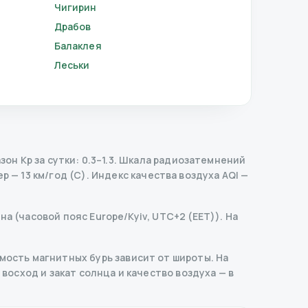
Чигирин
Драбов
Балаклея
Леськи
н Kp за сутки: 0.3–1.3.
Шкала радиозатемнений
 — 13 км/год (С).
Индекс качества воздуха AQI —
а (часовой пояс Europe/Kyiv, UTC+2 (EET)). На
ость магнитных бурь зависит от широты. На
 восход и закат солнца и качество воздуха — в