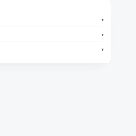
▾
▾
▾