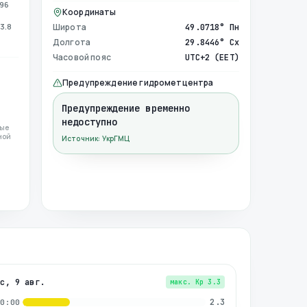
996
Координаты
3.8
Широта
49.0718° Пн
Долгота
29.8446° Сх
Часовой пояс
UTC+2 (EET)
Предупреждение гидрометцентра
Предупреждение временно
недоступно
ные
ной
Источник: УкрГМЦ
вс, 9 авг.
макс. Kp
3.3
2.3
00:00