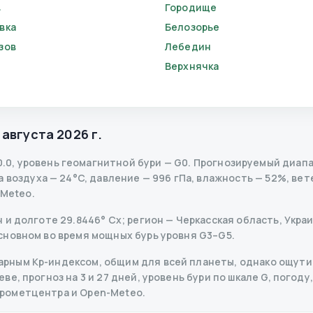
в
Городище
вка
Белозорье
зов
Лебедин
Верхнячка
 августа 2026 г.
0.0
,
уровень геомагнитной бури
— G
0
.
Прогнозируемый диапазо
воздуха — 24°C, давление — 996 гПа, влажность — 52%, ветер
-Meteo.
и долготе 29.8446° Сх; регион — Черкасская область, Украин
сновном во время мощных бурь уровня G3–G5.
рным Kp-индексом, общим для всей планеты, однако ощутим
е, прогноз на 3 и 27 дней, уровень бури по шкале G, погоду,
дрометцентра и Open-Meteo.