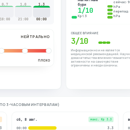
сейчас: 
0.7
1.0
1.3
бури
hPa ·
1
/10
перепад: 
Kp 1.3
hPa
18:00
21:00
00:00
ОБЩЕЕ ВЛИЯНИЕ
НЕЙТРАЛЬНО
3
/10
Информационно и не является
медицинской рекомендацией. Науч
доказательства влияния геомагнит
ПЛОХО
активности на самочувствие
ограничены и неоднозначны.
 (ПО 3-ЧАСОВЫМ ИНТЕРВАЛАМ)
сб, 8 авг.
7
макс. Kp
3.3
3
3.3
00:00