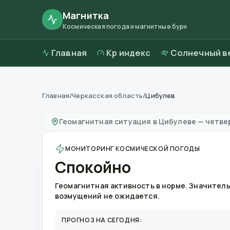
Магнитка
Космическая погода и магнитные бури
Главная
Kp индекс
Солнечный в
Главная
/
Черкасская область
/
Цибулев
Магнитные бури в
Цибулеве
—
погода и кач
Геомагнитная ситуация в
Цибулеве
—
четвер
МОНИТОРИНГ КОСМИЧЕСКОЙ ПОГОДЫ
Спокойно
Геомагнитная активность в норме. Значител
возмущений не ожидается.
ПРОГНОЗ НА СЕГОДНЯ: