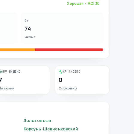
Хорошая
• AQI
30
O₃
74
мкг/м³
UV ИНДЕКС
KP ИНДЕКС
7
0
Высокий
Спокойно
Золотоноша
Корсунь-Шевченковский