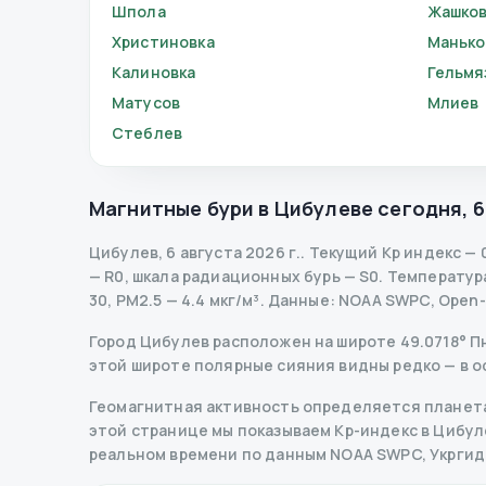
Шпола
Жашко
Христиновка
Манько
Калиновка
Гельмя
Матусов
Млиев
Стеблев
Магнитные бури в
Цибулеве
сегодня
,
6
Цибулев
,
6 августа 2026 г.
.
Текущий Kp индекс
—
— R
0
,
шкала радиационных бурь
— S
0
.
Температура 
30, PM2.5 — 4.4 мкг/м³.
Данные
: NOAA SWPC, Open
Город Цибулев расположен на широте 49.0718° Пн 
этой широте полярные сияния видны редко — в о
Геомагнитная активность определяется планета
этой странице мы показываем Kp-индекс в Цибулев
реальном времени по данным NOAA SWPC, Укрги