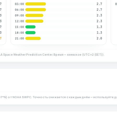
7
2.7
03:00
7
2.7
06:00
3
2.3
09:00
3
2.3
12:00
7
1.3
15:00
3
1.3
18:00
7
2.0
21:00
A Space Weather Prediction Center. Время — киевское
(
UTC+2 (EET)
).
07
°N)
от NOAA SWPC. Точность снижается с каждым днём — используйте д