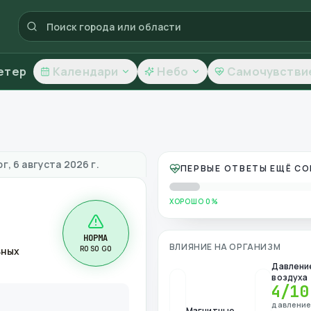
етер
Календари
Небо
Самочувстви
ество воздуха
г, 6 августа 2026 г.
ПЕРВЫЕ ОТВЕТЫ ЕЩЁ С
ХОРОШО 0%
НОРМА
ВЛИЯНИЕ НА ОРГАНИЗМ
R0 S0 G0
ьных
Давлени
воздуха
4
/10
давлени
Магнитные