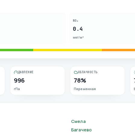
NO₂
0.4
мкг/м³
ДАВЛЕНИЕ
ОБЛАЧНОСТЬ
996
78%
гПа
Переменная
Смела
Багачево