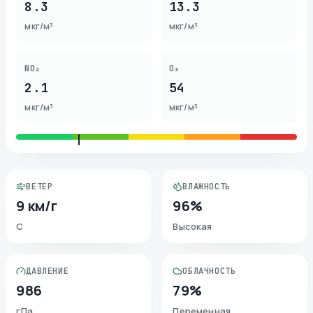
8.3
13.3
мкг/м³
мкг/м³
NO₂
O₃
2.1
54
мкг/м³
мкг/м³
ВЕТЕР
ВЛАЖНОСТЬ
9 км/г
96%
С
Высокая
ДАВЛЕНИЕ
ОБЛАЧНОСТЬ
986
79%
гПа
Переменная