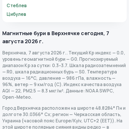
Стеблев
Цибулев
Магнитные бури в
Верхнячке
сегодня
,
7
августа 2026 г.
Верхнячка
,
7 августа 2026 г.
.
Текущий Kp индекс
—
0.0
,
уровень геомагнитной бури
— G
0
.
Прогнозируемый
диапазон Kp за сутки: 0.3–3.7.
Шкала радиозатемнений
— R
0
,
шкала радиационных бурь
— S
0
.
Температура
воздуха — 16°C, давление — 986 гПа, влажность —
96%, ветер — 9 км/год (С).
Индекс качества воздуха
AQI — 22, PM2.5 — 8.3 мкг/м³.
Данные
: NOAA SWPC,
Open-Meteo.
Город Верхнячка расположен на широте 48.8284° Пн и
долготе 30.0366° Сх; регион — Черкасская область,
Украина (часовой пояс Europe/Kyiv, UTC+2 (EET)). На
этой широте полярные сияния видны редко — в