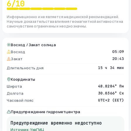
6
/10
Информационно и не является медицинской рекомендацией.
Научные доказательства влияния геомагнитной активности на
самочувствие ограничены и неоднозначны.
Восход / Закат солнца
Восход
05:09
Закат
20:43
Длительность дня
15 ч 34 мин
Координаты
Широта
48.8284° Пн
Долгота
30.0366° Сх
Часовой пояс
UTC+2 (EET)
Предупреждение гидрометцентра
Предупреждение временно недоступно
Источник: УкрГМЦ