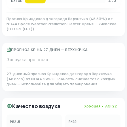
2.3
03:00
Прогноз Kp индекса для города
Верхнячка
(
48.83
°N)
от
NOAA Space Weather Prediction Center. Время — киевское
(
UTC+2 (EET)
).
ПРОГНОЗ KP НА 27 ДНЕЙ —
ВЕРХНЯЧКА
Загрузка прогноза...
27-дневный прогноз Kp индекса для города
Верхнячка
(
48.83
°N)
от NOAA SWPC. Точность снижается с каждым
днём — используйте для общего планирования.
Качество воздуха
Хорошая
• AQI
22
PM2.5
PM10