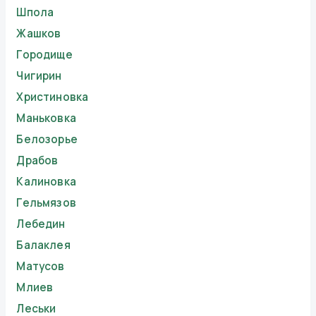
Шпола
Жашков
Городище
Чигирин
Христиновка
Маньковка
Белозорье
Драбов
Калиновка
Гельмязов
Лебедин
Балаклея
Матусов
Млиев
Леськи