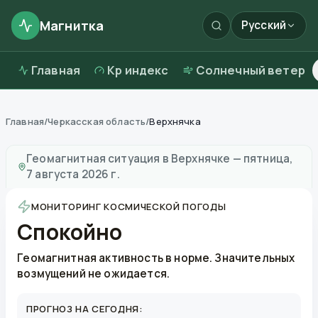
Магнитка
Русский
Главная
Kp индекс
Солнечный ветер
Главная
/
Черкасская область
/
Верхнячка
Магнитные бури в
Верхнячке
—
погода и качество в
Геомагнитная ситуация в
Верхнячке
—
пятница,
7 августа 2026 г.
МОНИТОРИНГ КОСМИЧЕСКОЙ ПОГОДЫ
Спокойно
Геомагнитная активность в норме. Значительных
возмущений не ожидается.
ПРОГНОЗ НА СЕГОДНЯ: