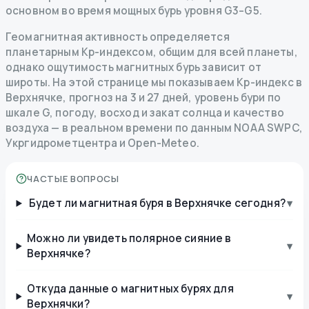
основном во время мощных бурь уровня G3–G5.
Геомагнитная активность определяется
планетарным Kp-индексом, общим для всей планеты,
однако ощутимость магнитных бурь зависит от
широты. На этой странице мы показываем Kp-индекс в
Верхнячке, прогноз на 3 и 27 дней, уровень бури по
шкале G, погоду, восход и закат солнца и качество
воздуха — в реальном времени по данным NOAA SWPC,
Укргидрометцентра и Open-Meteo.
ЧАСТЫЕ ВОПРОСЫ
Будет ли магнитная буря в Верхнячке сегодня?
▾
Можно ли увидеть полярное сияние в
▾
Верхнячке?
Откуда данные о магнитных бурях для
▾
Верхнячки?