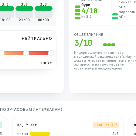
сейчас: 1
3.3
3.7
3.3
бури
hPa ·
4
/10
перепад: 
Kp 3.7
hPa
18:00
21:00
00:00
ОБЩЕЕ ВЛИЯНИЕ
НЕЙТРАЛЬНО
3
/10
Информационно и не является
медицинской рекомендацией. Науч
доказательства влияния геомагнит
ПЛОХО
активности на самочувствие
ограничены и неоднозначны.
 (ПО 3-ЧАСОВЫМ ИНТЕРВАЛАМ)
вс, 9 авг.
3
макс. Kp
3.7
3
2.3
00:00