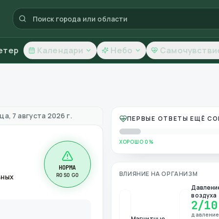
етер
Календари
Небо
Самочувстви
чество воздуха
а, 7 августа 2026 г.
ПЕРВЫЕ ОТВЕТЫ ЕЩЁ С
ХОРОШО 0%
НОРМА
ВЛИЯНИЕ НА ОРГАНИЗМ
R0 S0 G0
ьных
Давлени
воздуха
2
/10
давлени
Магнитные