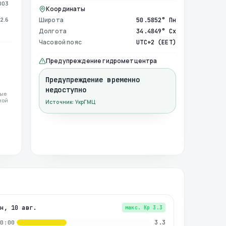
003
Координаты
2.6
Широта
50.5852° Пн
Долгота
34.4849° Сх
Часовой пояс
UTC+2 (EET)
Предупреждение гидрометцентра
Предупреждение временно
недоступно
ные
ной
Источник: УкрГМЦ
пн, 10 авг.
макс. Kp
3.3
3.3
00:00