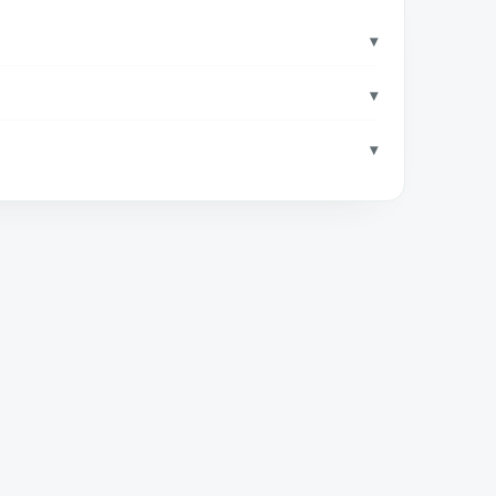
▾
▾
▾