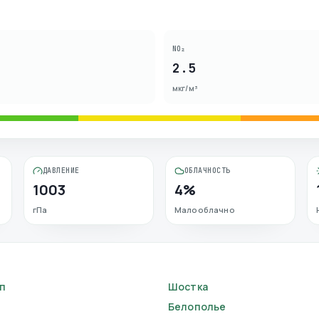
NO₂
2.5
мкг/м³
ДАВЛЕНИЕ
ОБЛАЧНОСТЬ
1003
4%
гПа
Малооблачно
п
Шостка
Белополье