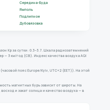
Середина-Буда
Ямполь
Подлипное
Дубовязовка
н Kp за сутки: 0.3–3.7.
Шкала радиозатемнений
р — 3 км/год (СВ).
Индекс качества воздуха AQI
(часовой пояс Europe/Kyiv, UTC+2 (EET)). На этой
ость магнитных бурь зависит от широты. На
 восход и закат солнца и качество воздуха — в