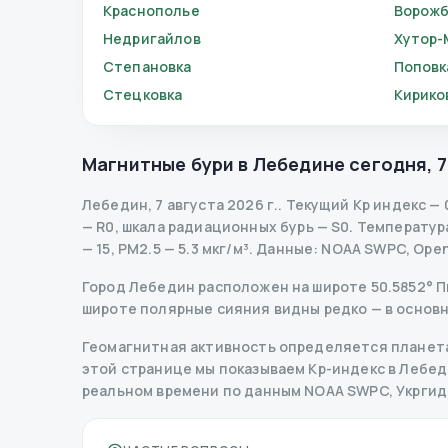
Краснополье
Ворож
Недригайлов
Хутор-
Степановка
Поповк
Стецковка
Кирико
Магнитные бури в
Лебедине
сегодня
,
7
Лебедин
,
7 августа 2026 г.
.
Текущий Kp индекс
—
— R
0
,
шкала радиационных бурь
— S
0
.
Температура 
— 15, PM2.5 — 5.3 мкг/м³.
Данные
: NOAA SWPC, Ope
Город Лебедин расположен на широте 50.5852° Пн 
широте полярные сияния видны редко — в основн
Геомагнитная активность определяется планета
этой странице мы показываем Kp-индекс в Лебедин
реальном времени по данным NOAA SWPC, Укрги