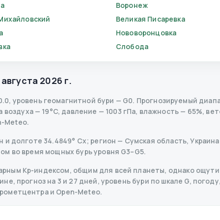
ба
Воронеж
Михайловский
Великая Писаревка
а
Нововоронцовка
вка
Слобода
 августа 2026 г.
0.0
,
уровень геомагнитной бури
— G
0
.
Прогнозируемый диапазо
воздуха — 19°C, давление — 1003 гПа, влажность — 65%, вете
n-Meteo.
и долготе 34.4849° Сх; регион — Сумская область, Украина 
ом во время мощных бурь уровня G3–G5.
рным Kp-индексом, общим для всей планеты, однако ощутим
е, прогноз на 3 и 27 дней, уровень бури по шкале G, погоду,
дрометцентра и Open-Meteo.