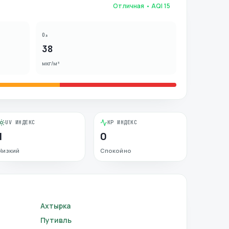
Отличная
• AQI
15
O₃
38
мкг/м³
UV ИНДЕКС
KP ИНДЕКС
1
0
Низкий
Спокойно
Ахтырка
Путивль