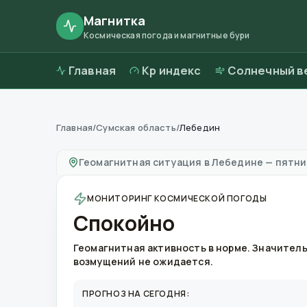
Магнитка
Космическая погода и магнитные бури
Главная
Kp индекс
Солнечный в
Главная
/
Сумская область
/
Лебедин
Магнитные бури в
Лебедине
—
погода и ка
Геомагнитная ситуация в
Лебедине
—
пятниц
МОНИТОРИНГ КОСМИЧЕСКОЙ ПОГОДЫ
Спокойно
Геомагнитная активность в норме. Значител
возмущений не ожидается.
ПРОГНОЗ НА СЕГОДНЯ: