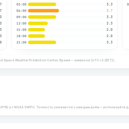
7
3.3
03:00
7
3.7
06:00
3
3.3
09:00
3
2.3
12:00
3
2.0
15:00
3
2.0
18:00
0
3.3
21:00
A Space Weather Prediction Center. Время — киевское
(
UTC+2 (EET)
).
59
°N)
от NOAA SWPC. Точность снижается с каждым днём — используйте д