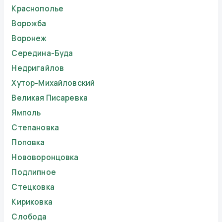
Краснополье
Ворожба
Воронеж
Середина-Буда
Недригайлов
Хутор-Михайловский
Великая Писаревка
Ямполь
Степановка
Поповка
Нововоронцовка
Подлипное
Стецковка
Кириковка
Слобода