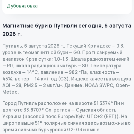
Дубовязовка
Магнитные бури в
Путивли
сегодня
,
6 августа
2026 г.
Путивль
,
6 августа 2026 г.
.
Текущий Kp индекс
—
0.3
,
уровень геомагнитной бури
— G
0
.
Прогнозируемый
диапазон Kp за сутки: 1.0–1.3.
Шкала радиозатемнений
— R
0
,
шкала радиационных бурь
— S
0
.
Температура
воздуха — 14°C, давление — 982 гПа, влажность —
45%, ветер — 14 км/год (СЗ).
Индекс качества воздуха
AQI — 28, PM2.5 — 2 мкг/м³.
Данные
: NOAA SWPC, Open-
Meteo.
Город Путивль расположен на широте 51.3374° Пн и
долготе 33.8707° Сх; регион — Сумская область,
Украина (часовой пояс Europe/Kyiv, UTC+2 (EET)). На
широте выше 51° полярные сияния здесь возможны во
время сильных бурь уровня G2–G3 и выше.