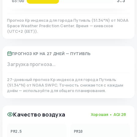
3.3
03:00
Прогноз Kp индекса для города
Путивль
(
51.34
°N)
от NOAA
Space Weather Prediction Center. Время — киевское
(
UTC+2 (EET)
).
ПРОГНОЗ KP НА 27 ДНЕЙ —
ПУТИВЛЬ
Загрузка прогноза...
27-дневный прогноз Kp индекса для города
Путивль
(
51.34
°N)
от NOAA SWPC. Точность снижается с каждым
днём — используйте для общего планирования.
Качество воздуха
Хорошая
• AQI
28
PM2.5
PM10