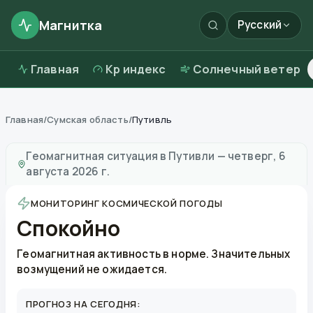
Магнитка
Русский
Главная
Kp индекс
Солнечный ветер
Главная
/
Сумская область
/
Путивль
Магнитные бури в
Путивли
—
погода и качество воз
Геомагнитная ситуация в
Путивли
—
четверг, 6
августа 2026 г.
МОНИТОРИНГ КОСМИЧЕСКОЙ ПОГОДЫ
Спокойно
Геомагнитная активность в норме. Значительных
возмущений не ожидается.
ПРОГНОЗ НА СЕГОДНЯ: