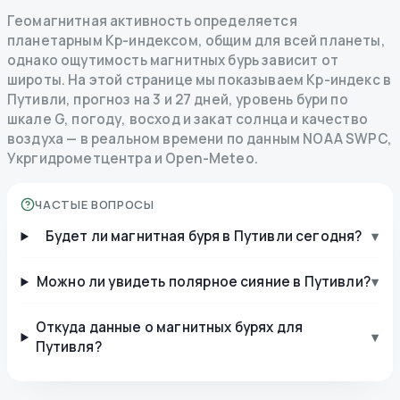
Геомагнитная активность определяется
планетарным Kp-индексом, общим для всей планеты,
однако ощутимость магнитных бурь зависит от
широты. На этой странице мы показываем Kp-индекс в
Путивли, прогноз на 3 и 27 дней, уровень бури по
шкале G, погоду, восход и закат солнца и качество
воздуха — в реальном времени по данным NOAA SWPC,
Укргидрометцентра и Open-Meteo.
ЧАСТЫЕ ВОПРОСЫ
Будет ли магнитная буря в Путивли сегодня?
▾
Можно ли увидеть полярное сияние в Путивли?
▾
Откуда данные о магнитных бурях для
▾
Путивля?