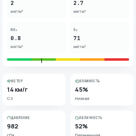
2
2.7
мкг/м³
мкг/м³
NO₂
O₃
0.8
71
мкг/м³
мкг/м³
ВЕТЕР
ВЛАЖНОСТЬ
14 км/г
45%
СЗ
Низкая
ДАВЛЕНИЕ
ОБЛАЧНОСТЬ
982
52%
гПа
Переменная