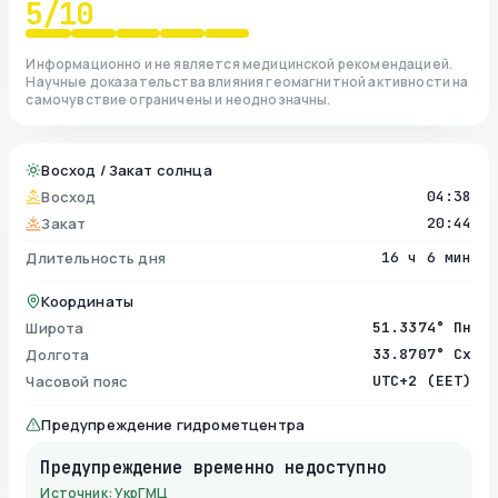
5
/10
Информационно и не является медицинской рекомендацией.
Научные доказательства влияния геомагнитной активности на
самочувствие ограничены и неоднозначны.
Восход / Закат солнца
Восход
04:38
Закат
20:44
Длительность дня
16 ч 6 мин
Координаты
Широта
51.3374° Пн
Долгота
33.8707° Сх
Часовой пояс
UTC+2 (EET)
Предупреждение гидрометцентра
Предупреждение временно недоступно
Источник: УкрГМЦ