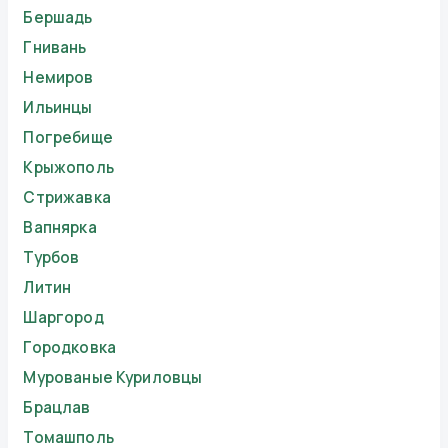
Бершадь
Гнивань
Немиров
Ильинцы
Погребище
Крыжополь
Стрижавка
Вапнярка
Турбов
Литин
Шаргород
Городковка
Мурованые Куриловцы
Брацлав
Томашполь