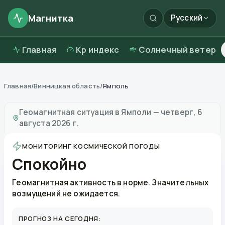
Магнитка
Русский
Главная
Kp индекс
Солнечный ветер
Главная
/
Винницкая область
/
Ямполь
Магнитные бури в
Ямполи
—
погода и качество возд
Геомагнитная ситуация в
Ямполи
—
четверг, 6
августа 2026 г.
МОНИТОРИНГ КОСМИЧЕСКОЙ ПОГОДЫ
Спокойно
Геомагнитная активность в норме. Значительных
возмущений не ожидается.
ПРОГНОЗ НА СЕГОДНЯ: