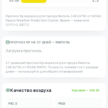
3.3
03:00
Прогноз Kp индекса для города
Ямполь
(
48.24
°N)
от NOAA
Space Weather Prediction Center. Время — киевское
(
UTC+2 (EET)
).
ПРОГНОЗ KP НА 27 ДНЕЙ —
ЯМПОЛЬ
Загрузка прогноза...
27-дневный прогноз Kp индекса для города
Ямполь
(
48.24
°N)
от NOAA SWPC. Точность снижается с каждым
днём — используйте для общего планирования.
Качество воздуха
Хорошая
• AQI
26
PM2.5
PM10