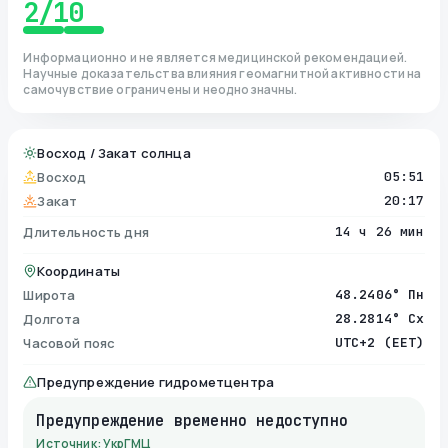
2
/10
Информационно и не является медицинской рекомендацией.
Научные доказательства влияния геомагнитной активности на
самочувствие ограничены и неоднозначны.
Восход / Закат солнца
Восход
05:51
Закат
20:17
Длительность дня
14 ч 26 мин
Координаты
Широта
48.2406° Пн
Долгота
28.2814° Сх
Часовой пояс
UTC+2 (EET)
Предупреждение гидрометцентра
Предупреждение временно недоступно
Источник: УкрГМЦ