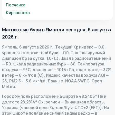
Песчанка
Кирнасовка
Магнитные бури в
Ямполи
сегодня
,
6 августа
2026 г.
Ямполь
,
6 августа 2026 г.
.
Текущий Kp индекс
—
0.0
,
уровень геомагнитной бури
— G
0
.
Прогнозируемый
диапазон Kp за сутки: 1.0–1.3.
Шкала радиозатемнений
— R
0
,
шкала радиационных бурь
— S
0
.
Температура
воздуха — 9°C, давление — 1015 гПа, влажность — 37%,
ветер — 6 км/год (С).
Индекс качества воздуха AQI —
26, PM2.5 — 3.6 мкг/м³.
Данные
: NOAA SWPC, Open-
Meteo.
Город Ямполь расположен на широте 48.2406° Пн и
долготе 28.2814° Сх; регион — Винницкая область,
Украина (часовой пояс Europe/Kyiv, UTC+2 (EET)). На
этой широте полярные сияния видны редко — в