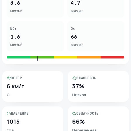
3.6
4.7
мкг/м³
мкг/м³
NO₂
O₃
1.6
66
мкг/м³
мкг/м³
ВЕТЕР
ВЛАЖНОСТЬ
6 км/г
37%
С
Низкая
ДАВЛЕНИЕ
ОБЛАЧНОСТЬ
1015
66%
гПа
Переменная