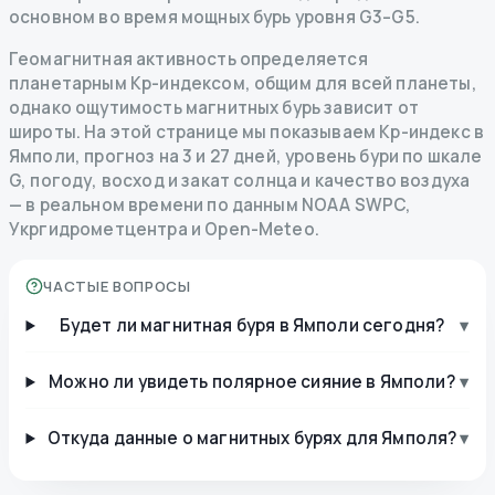
основном во время мощных бурь уровня G3–G5.
Геомагнитная активность определяется
планетарным Kp-индексом, общим для всей планеты,
однако ощутимость магнитных бурь зависит от
широты. На этой странице мы показываем Kp-индекс в
Ямполи, прогноз на 3 и 27 дней, уровень бури по шкале
G, погоду, восход и закат солнца и качество воздуха
— в реальном времени по данным NOAA SWPC,
Укргидрометцентра и Open-Meteo.
ЧАСТЫЕ ВОПРОСЫ
Будет ли магнитная буря в Ямполи сегодня?
▾
Можно ли увидеть полярное сияние в Ямполи?
▾
Откуда данные о магнитных бурях для Ямполя?
▾