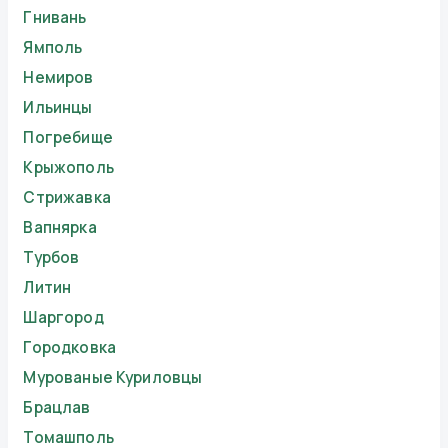
Гнивань
Ямполь
Немиров
Ильинцы
Погребище
Крыжополь
Стрижавка
Вапнярка
Турбов
Литин
Шаргород
Городковка
Мурованые Куриловцы
Брацлав
Томашполь