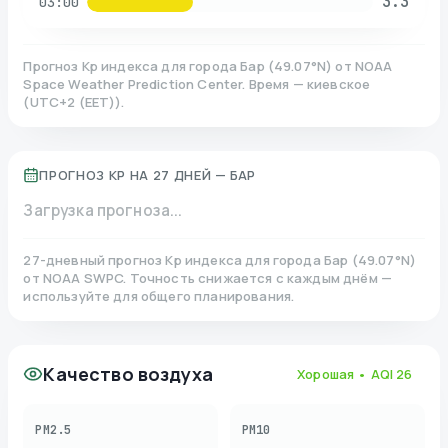
3.3
03:00
Прогноз Kp индекса для города
Бар
(
49.07
°N)
от NOAA
Space Weather Prediction Center. Время — киевское
(
UTC+2 (EET)
).
ПРОГНОЗ KP НА 27 ДНЕЙ —
БАР
Загрузка прогноза...
27-дневный прогноз Kp индекса для города
Бар
(
49.07
°N)
от NOAA SWPC. Точность снижается с каждым днём —
используйте для общего планирования.
Качество воздуха
Хорошая
• AQI
26
PM2.5
PM10