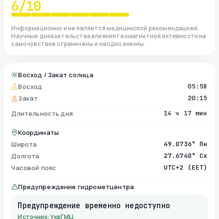
6
/10
Информационно и не является медицинской рекомендацией.
Научные доказательства влияния геомагнитной активности на
самочувствие ограничены и неоднозначны.
Восход / Закат солнца
Восход
05:58
Закат
20:15
Длительность дня
14 ч 17 мин
Координаты
Широта
49.0736° Пн
Долгота
27.6740° Сх
Часовой пояс
UTC+2 (EET)
Предупреждение гидрометцентра
Предупреждение временно недоступно
Источник: УкрГМЦ