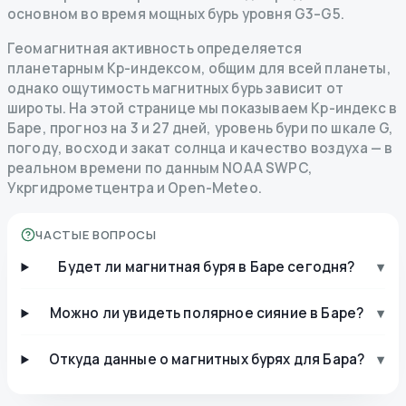
основном во время мощных бурь уровня G3–G5.
Геомагнитная активность определяется
планетарным Kp-индексом, общим для всей планеты,
однако ощутимость магнитных бурь зависит от
широты. На этой странице мы показываем Kp-индекс в
Баре, прогноз на 3 и 27 дней, уровень бури по шкале G,
погоду, восход и закат солнца и качество воздуха — в
реальном времени по данным NOAA SWPC,
Укргидрометцентра и Open-Meteo.
ЧАСТЫЕ ВОПРОСЫ
Будет ли магнитная буря в Баре сегодня?
▾
Можно ли увидеть полярное сияние в Баре?
▾
Откуда данные о магнитных бурях для Бара?
▾