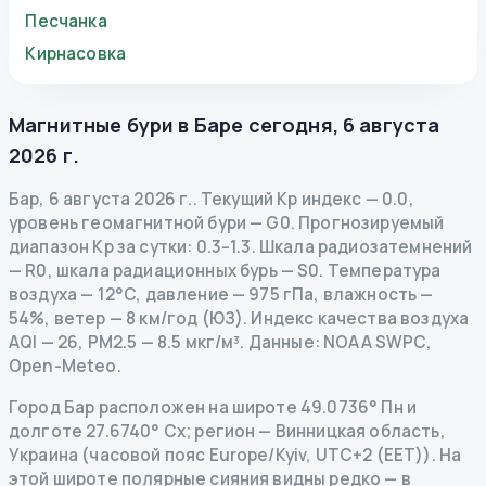
Песчанка
Кирнасовка
Магнитные бури в
Баре
сегодня
,
6 августа
2026 г.
Бар
,
6 августа 2026 г.
.
Текущий Kp индекс
—
0.0
,
уровень геомагнитной бури
— G
0
.
Прогнозируемый
диапазон Kp за сутки: 0.3–1.3.
Шкала радиозатемнений
— R
0
,
шкала радиационных бурь
— S
0
.
Температура
воздуха — 12°C, давление — 975 гПа, влажность —
54%, ветер — 8 км/год (ЮЗ).
Индекс качества воздуха
AQI — 26, PM2.5 — 8.5 мкг/м³.
Данные
: NOAA SWPC,
Open-Meteo.
Город Бар расположен на широте 49.0736° Пн и
долготе 27.6740° Сх; регион — Винницкая область,
Украина (часовой пояс Europe/Kyiv, UTC+2 (EET)). На
этой широте полярные сияния видны редко — в