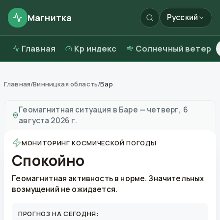
Магнитка
Русский
Главная
Kp индекс
Солнечный ветер
Главная
/
Винницкая область
/
Бар
Магнитные бури в
Баре
—
погода и качество воздух
Геомагнитная ситуация в
Баре
—
четверг, 6
августа 2026 г.
МОНИТОРИНГ КОСМИЧЕСКОЙ ПОГОДЫ
Спокойно
Геомагнитная активность в норме. Значительных
возмущений не ожидается.
ПРОГНОЗ НА СЕГОДНЯ: