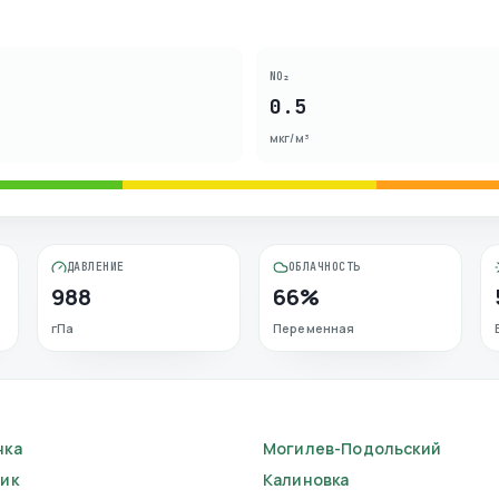
NO₂
0.5
мкг/м³
ДАВЛЕНИЕ
ОБЛАЧНОСТЬ
988
66%
гПа
Переменная
нка
Могилев-Подольский
ик
Калиновка