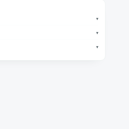
▾
▾
▾