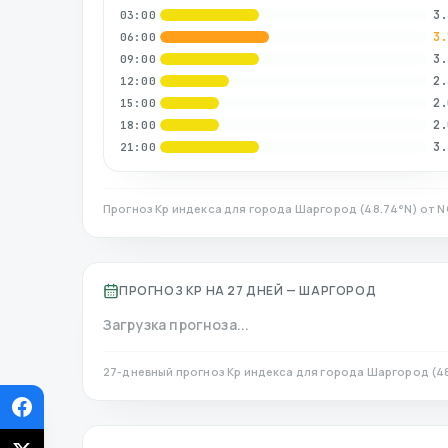
3.
03:00
3.
06:00
3.
09:00
2.
12:00
2.
15:00
2.
18:00
3.
21:00
Прогноз Kp индекса для города
Шаргород
(
48.74
°N)
от N
ПРОГНОЗ KP НА 27 ДНЕЙ —
ШАРГОРОД
Загрузка прогноза...
27-дневный прогноз Kp индекса для города
Шаргород
(
4