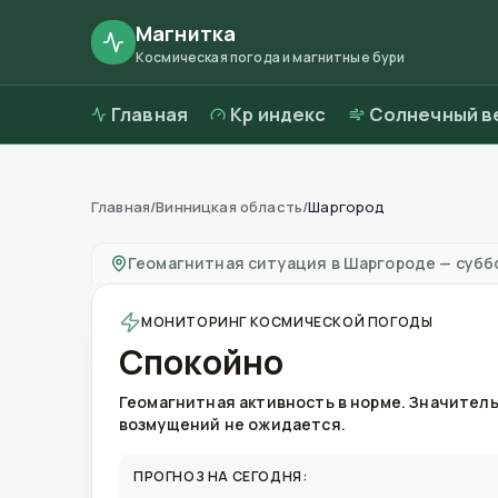
Магнитка
Космическая погода и магнитные бури
Главная
Kp индекс
Солнечный в
Главная
/
Винницкая область
/
Шаргород
Магнитные бури в
Шаргороде
—
погода и к
Геомагнитная ситуация в
Шаргороде
—
суббо
МОНИТОРИНГ КОСМИЧЕСКОЙ ПОГОДЫ
Спокойно
Геомагнитная активность в норме. Значител
возмущений не ожидается.
ПРОГНОЗ НА СЕГОДНЯ: