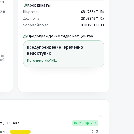
988
Координаты
2.0
Широта
48.7356° Пн
Долгота
28.0846° Сх
Часовой пояс
UTC+2 (EET)
Предупреждение гидрометцентра
Предупреждение временно
недоступно
ные
ной
Источник: УкрГМЦ
вт, 11 авг.
макс. Kp
2.3
2.3
00:00