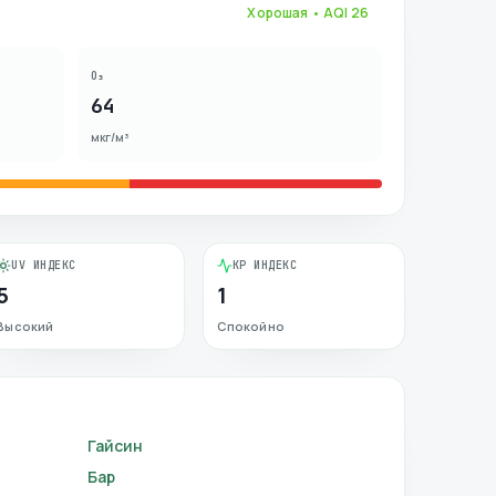
Хорошая
• AQI
26
O₃
64
мкг/м³
UV ИНДЕКС
KP ИНДЕКС
5
1
Высокий
Спокойно
Гайсин
Бар