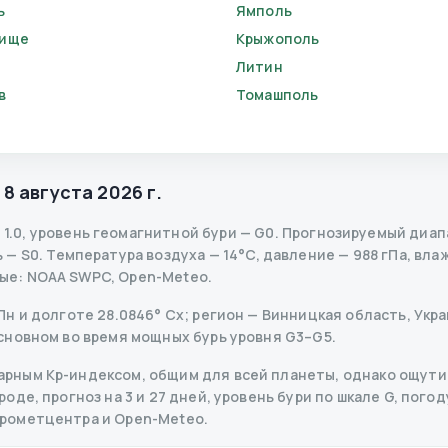
ь
Ямполь
бище
Крыжополь
Литин
в
Томашполь
,
8 августа 2026 г.
—
1.0
,
уровень геомагнитной бури
— G
0
.
Прогнозируемый диапаз
ь
— S
0
.
Температура воздуха — 14°C, давление — 988 гПа, влаж
ые
: NOAA SWPC, Open-Meteo.
 и долготе 28.0846° Сх; регион — Винницкая область, Украи
сновном во время мощных бурь уровня G3–G5.
рным Kp-индексом, общим для всей планеты, однако ощутим
де, прогноз на 3 и 27 дней, уровень бури по шкале G, погоду
дрометцентра и Open-Meteo.