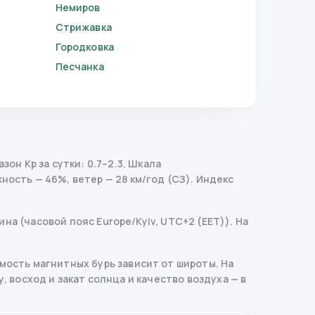
Немиров
Стрижавка
Городковка
Песчанка
он Kp за сутки: 0.7–2.3.
Шкала
ность — 46%, ветер — 28 км/год (СЗ).
Индекс
на (часовой пояс Europe/Kyiv, UTC+2 (EET)). На
ость магнитных бурь зависит от широты. На
, восход и закат солнца и качество воздуха — в