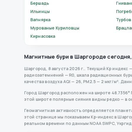
Бершадь
Гниван
Ильинцы
Погре
Вапнярка
Турбов
Мурованые Куриловцы
Брацла
Кирнасовка
Магнитные бури в
Шаргороде
сегодня
Шаргород
,
8 августа 2026 г.
.
Текущий Kp индекс
радиозатемнений
— R
0
,
шкала радиационных бур
качества воздуха AQI — 26, PM2.5 — 2 мкг/м³.
Данн
Город Шаргород расположен на широте 48.7356° Пн
этой широте полярные сияния видны редко — в о
Геомагнитная активность определяется планета
этой странице мы показываем Kp-индекс в Шаргоро
реальном времени по данным NOAA SWPC, Укрги