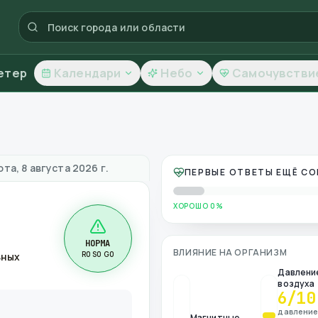
етер
Календари
Небо
Самочувстви
ачество воздуха
та, 8 августа 2026 г.
ПЕРВЫЕ ОТВЕТЫ ЕЩЁ С
ХОРОШО 0%
НОРМА
ВЛИЯНИЕ НА ОРГАНИЗМ
R0 S0 G0
ьных
Давлени
воздуха
6
/10
давлени
Магнитные