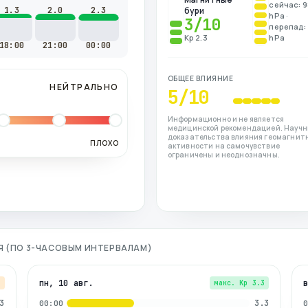
сейчас: 
1.3
2.0
2.3
бури
hPa ·
3
/10
перепад: 
Kp 2.3
hPa
18:00
21:00
00:00
ОБЩЕЕ ВЛИЯНИЕ
НЕЙТРАЛЬНО
5
/10
Информационно и не является
медицинской рекомендацией. Науч
доказательства влияния геомагнит
ПЛОХО
активности на самочувствие
ограничены и неоднозначны.
НЯ (ПО 3-ЧАСОВЫМ ИНТЕРВАЛАМ)
пн, 10 авг.
7
макс. Kp
3.3
3
3.3
00:00