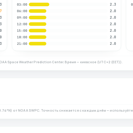
3
2.3
03:00
7
2.0
06:00
3
2.0
09:00
3
2.0
12:00
0
2.0
15:00
0
2.0
18:00
3
2.0
21:00
OAA Space Weather Prediction Center. Время — киевское
(
UTC+2 (EET)
).
8.74
°N)
от NOAA SWPC. Точность снижается с каждым днём — используйте