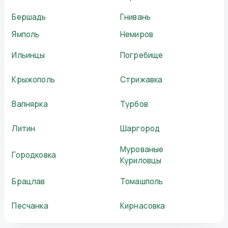
Бершадь
Гнивань
Ямполь
Немиров
Ильинцы
Погребище
Крыжополь
Стрижавка
Вапнярка
Турбов
Литин
Шаргород
Мурованые
Городковка
Куриловцы
Брацлав
Томашполь
Песчанка
Кирнасовка