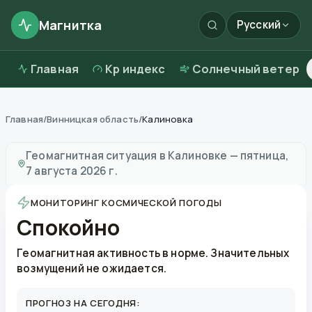
Магнитка
Русский
Главная
Kp индекс
Солнечный ветер
Главная
/
Винницкая область
/
Калиновка
Магнитные бури в
Калиновке
—
погода и качество в
Геомагнитная ситуация в
Калиновке
—
пятница,
7 августа 2026 г.
МОНИТОРИНГ КОСМИЧЕСКОЙ ПОГОДЫ
Спокойно
Геомагнитная активность в норме. Значительных
возмущений не ожидается.
ПРОГНОЗ НА СЕГОДНЯ: