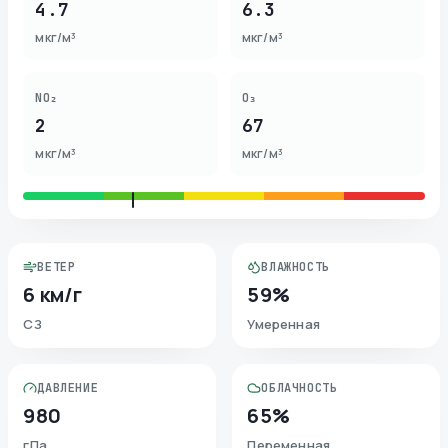
4.7
6.3
мкг/м³
мкг/м³
NO₂
O₃
2
67
мкг/м³
мкг/м³
ВЕТЕР
ВЛАЖНОСТЬ
6 км/г
59%
СЗ
Умеренная
ДАВЛЕНИЕ
ОБЛАЧНОСТЬ
980
65%
гПа
Переменная