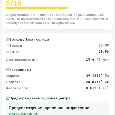
6
/10
Информационно и не является медицинской рекомендацией.
Научные доказательства влияния геомагнитной активности на
самочувствие ограничены и неоднозначны.
Восход / Закат солнца
Восход
05:09
Закат
20:56
Длительность дня
15 ч 47 мин
Координаты
Широта
49.4613° Пн
Долгота
28.5154° Сх
Часовой пояс
UTC+2 (EET)
Предупреждение гидрометцентра
Предупреждение временно недоступно
Источник: УкрГМЦ