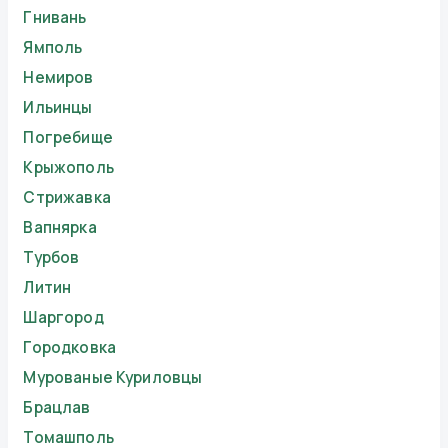
Гнивань
Ямполь
Немиров
Ильинцы
Погребище
Крыжополь
Стрижавка
Вапнярка
Турбов
Литин
Шаргород
Городковка
Мурованые Куриловцы
Брацлав
Томашполь