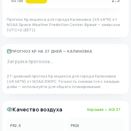
2.3
03:00
Прогноз Kp индекса для города
Калиновка
(
49.46
°N)
от
NOAA Space Weather Prediction Center. Время — киевское
(
UTC+2 (EET)
).
ПРОГНОЗ KP НА 27 ДНЕЙ —
КАЛИНОВКА
Загрузка прогноза...
27-дневный прогноз Kp индекса для города
Калиновка
(
49.46
°N)
от NOAA SWPC. Точность снижается с каждым
днём — используйте для общего планирования.
Качество воздуха
Хорошая
• AQI
27
PM2.5
PM10