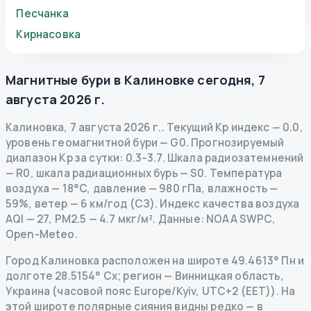
Песчанка
Кирнасовка
Магнитные бури в
Калиновке
сегодня
,
7
августа 2026 г.
Калиновка
,
7 августа 2026 г.
.
Текущий Kp индекс
—
0.0
,
уровень геомагнитной бури
— G
0
.
Прогнозируемый
диапазон Kp за сутки: 0.3–3.7.
Шкала радиозатемнений
— R
0
,
шкала радиационных бурь
— S
0
.
Температура
воздуха — 18°C, давление — 980 гПа, влажность —
59%, ветер — 6 км/год (СЗ).
Индекс качества воздуха
AQI — 27, PM2.5 — 4.7 мкг/м³.
Данные
: NOAA SWPC,
Open-Meteo.
Город Калиновка расположен на широте 49.4613° Пн и
долготе 28.5154° Сх; регион — Винницкая область,
Украина (часовой пояс Europe/Kyiv, UTC+2 (EET)). На
этой широте полярные сияния видны редко — в