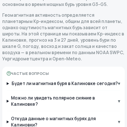
основном во время мощных бурь уровня G3–G5.
Геомагнитная активность определяется
планетарным Kp-индексом, общим для всей планеты,
однако ощутимость магнитных бурь зависит от
широты. На этой странице мы показываем Kp-индекс в
Калиновке, прогноз на 3 и 27 дней, уровень бури по
шкале G, погоду, восход и закат солнца и качество
воздуха — в реальном времени по данным NOAA SWPC,
Укргидрометцентра и Open-Meteo.
ЧАСТЫЕ ВОПРОСЫ
Будет ли магнитная буря в Калиновке сегодня?
▾
Можно ли увидеть полярное сияние в
▾
Калиновке?
Откуда данные о магнитных бурях для
▾
Калиновки?