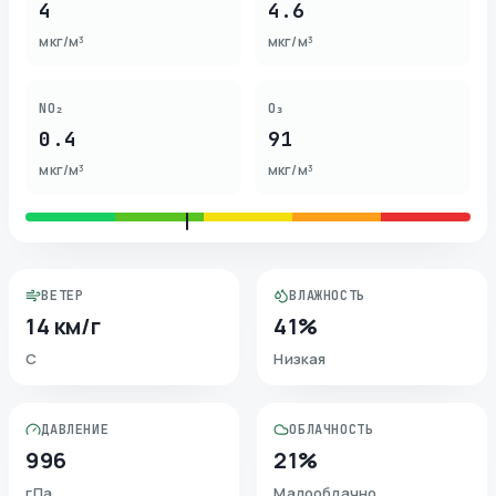
4
4.6
мкг/м³
мкг/м³
NO₂
O₃
0.4
91
мкг/м³
мкг/м³
ВЕТЕР
ВЛАЖНОСТЬ
14 км/г
41%
С
Низкая
ДАВЛЕНИЕ
ОБЛАЧНОСТЬ
996
21%
гПа
Малооблачно