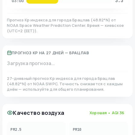
3.3
03:00
Прогноз Kp индекса для города
Брацлав
(
48.82
°N)
от
NOAA Space Weather Prediction Center. Время — киевское
(
UTC+2 (EET)
).
ПРОГНОЗ KP НА 27 ДНЕЙ —
БРАЦЛАВ
Загрузка прогноза...
27-дневный прогноз Kp индекса для города
Брацлав
(
48.82
°N)
от NOAA SWPC. Точность снижается с каждым
днём — используйте для общего планирования.
Качество воздуха
Хорошая
• AQI
36
PM2.5
PM10