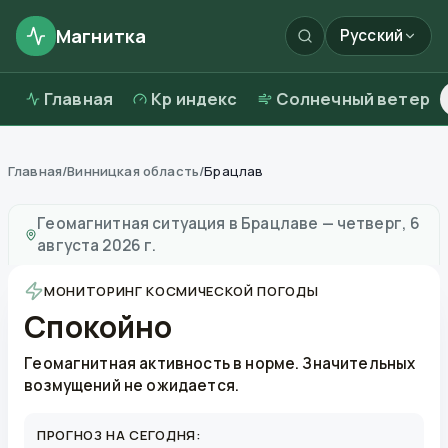
Магнитка
Русский
Главная
Kp индекс
Солнечный ветер
Главная
/
Винницкая область
/
Брацлав
Магнитные бури в
Брацлаве
—
погода и качество во
Геомагнитная ситуация в
Брацлаве
—
четверг, 6
августа 2026 г.
МОНИТОРИНГ КОСМИЧЕСКОЙ ПОГОДЫ
Спокойно
Геомагнитная активность в норме. Значительных
возмущений не ожидается.
ПРОГНОЗ НА СЕГОДНЯ: