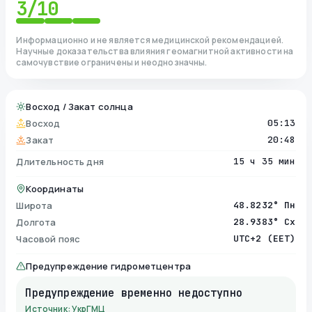
3
/10
Информационно и не является медицинской рекомендацией.
Научные доказательства влияния геомагнитной активности на
самочувствие ограничены и неоднозначны.
Восход / Закат солнца
Восход
05:13
Закат
20:48
Длительность дня
15 ч 35 мин
Координаты
Широта
48.8232° Пн
Долгота
28.9383° Сх
Часовой пояс
UTC+2 (EET)
Предупреждение гидрометцентра
Предупреждение временно недоступно
Источник: УкрГМЦ