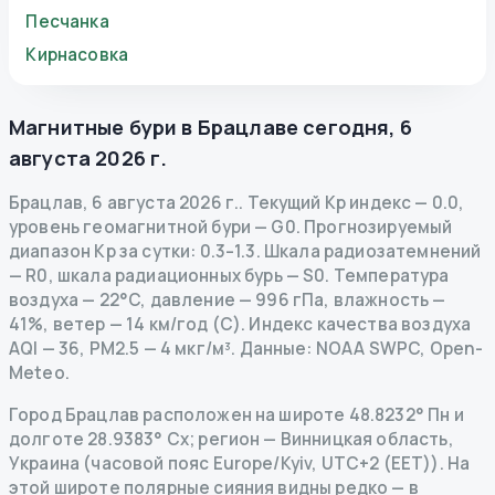
Песчанка
Кирнасовка
Магнитные бури в
Брацлаве
сегодня
,
6
августа 2026 г.
Брацлав
,
6 августа 2026 г.
.
Текущий Kp индекс
—
0.0
,
уровень геомагнитной бури
— G
0
.
Прогнозируемый
диапазон Kp за сутки: 0.3–1.3.
Шкала радиозатемнений
— R
0
,
шкала радиационных бурь
— S
0
.
Температура
воздуха — 22°C, давление — 996 гПа, влажность —
41%, ветер — 14 км/год (С).
Индекс качества воздуха
AQI — 36, PM2.5 — 4 мкг/м³.
Данные
: NOAA SWPC, Open-
Meteo.
Город Брацлав расположен на широте 48.8232° Пн и
долготе 28.9383° Сх; регион — Винницкая область,
Украина (часовой пояс Europe/Kyiv, UTC+2 (EET)). На
этой широте полярные сияния видны редко — в