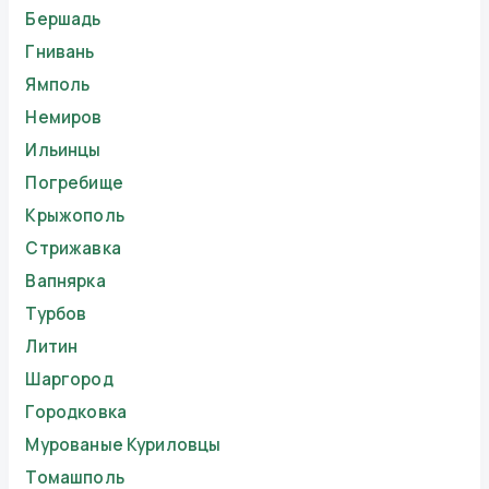
Бершадь
Гнивань
Ямполь
Немиров
Ильинцы
Погребище
Крыжополь
Стрижавка
Вапнярка
Турбов
Литин
Шаргород
Городковка
Мурованые Куриловцы
Томашполь