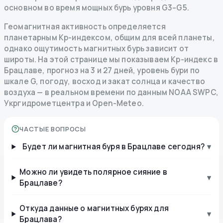
основном во время мощных бурь уровня G3–G5.
Геомагнитная активность определяется
планетарным Kp-индексом, общим для всей планеты,
однако ощутимость магнитных бурь зависит от
широты. На этой странице мы показываем Kp-индекс в
Брацлаве, прогноз на 3 и 27 дней, уровень бури по
шкале G, погоду, восход и закат солнца и качество
воздуха — в реальном времени по данным NOAA SWPC,
Укргидрометцентра и Open-Meteo.
ЧАСТЫЕ ВОПРОСЫ
Будет ли магнитная буря в Брацлаве сегодня?
▾
Можно ли увидеть полярное сияние в
▾
Брацлаве?
Откуда данные о магнитных бурях для
▾
Брацлава?