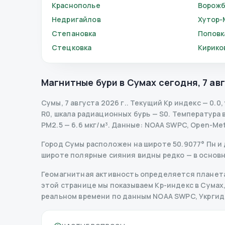
Краснополье
Ворож
Недригайлов
Хутор-
Степановка
Поповк
Стецковка
Кирико
Магнитные бури в
Сумах
сегодня
,
7 ав
Сумы
,
7 августа 2026 г.
.
Текущий Kp индекс
—
0.0
,
R
0
,
шкала радиационных бурь
— S
0
.
Температура во
PM2.5 — 6.6 мкг/м³.
Данные
: NOAA SWPC, Open-Me
Город Сумы расположен на широте 50.9077° Пн и д
широте полярные сияния видны редко — в основн
Геомагнитная активность определяется планета
этой странице мы показываем Kp-индекс в Сумах, п
реальном времени по данным NOAA SWPC, Укрги