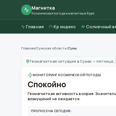
Магнитка
Космическая погода и магнитные бури
Главная
Kp индекс
Солнечный в
Главная
/
Сумская область
/
Сумы
Магнитные бури в
Сумах
—
погода и качест
Геомагнитная ситуация в
Сумах
—
пятница, 7
МОНИТОРИНГ КОСМИЧЕСКОЙ ПОГОДЫ
Спокойно
Геомагнитная активность в норме. Значител
возмущений не ожидается.
ПРОГНОЗ НА СЕГОДНЯ: