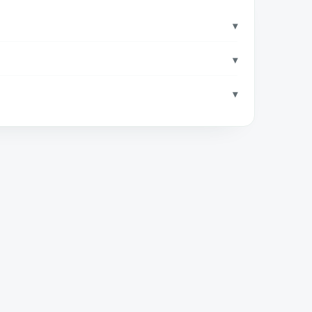
▾
▾
▾