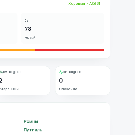
Хорошая
• AQI
31
O₃
78
мкг/м³
UV ИНДЕКС
KP ИНДЕКС
2
0
Умеренный
Спокойно
Ромны
Путивль