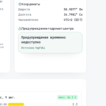
91
Координаты
1.5
Широта
50.9077° Пн
Долгота
34.7981° Сх
Часовой пояс
UTC+2 (EET)
Предупреждение гидрометцентра
Предупреждение временно
недоступно
ные
ной
Источник: УкрГМЦ
вс, 9 авг.
макс. Kp
3.3
2.3
00:00