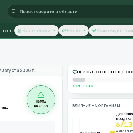
етер
Календари
Небо
Самочувстви
во воздуха
 августа 2026 г.
ПЕРВЫЕ ОТВЕТЫ ЕЩЁ С
ХОРОШО 0%
НОРМА
ВЛИЯНИЕ НА ОРГАНИЗМ
R0 S0 G0
ьных
Давлени
воздуха
6
/10
давлени
Магнитные