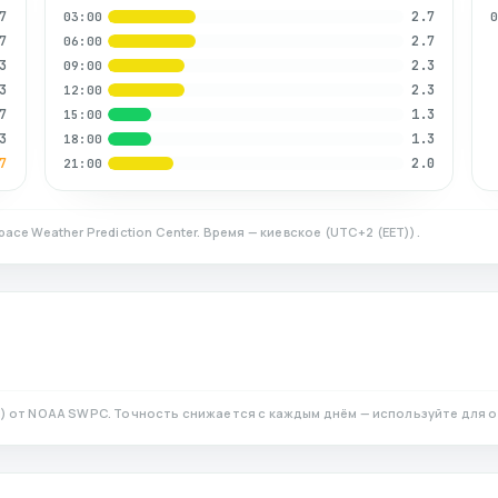
7
2.7
03:00
7
2.7
06:00
3
2.3
09:00
3
2.3
12:00
7
1.3
15:00
3
1.3
18:00
7
2.0
21:00
ace Weather Prediction Center. Время — киевское
(
UTC+2 (EET)
).
N)
от NOAA SWPC. Точность снижается с каждым днём — используйте для 