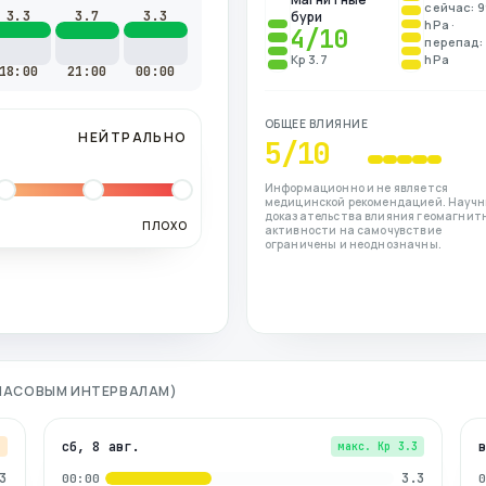
сейчас: 9
3.3
3.7
3.3
бури
hPa ·
4
/10
перепад: 
Kp 3.7
hPa
18:00
21:00
00:00
ОБЩЕЕ ВЛИЯНИЕ
НЕЙТРАЛЬНО
5
/10
Информационно и не является
медицинской рекомендацией. Науч
доказательства влияния геомагнит
ПЛОХО
активности на самочувствие
ограничены и неоднозначны.
3-ЧАСОВЫМ ИНТЕРВАЛАМ)
сб, 8 авг.
7
макс. Kp
3.3
3
3.3
00:00