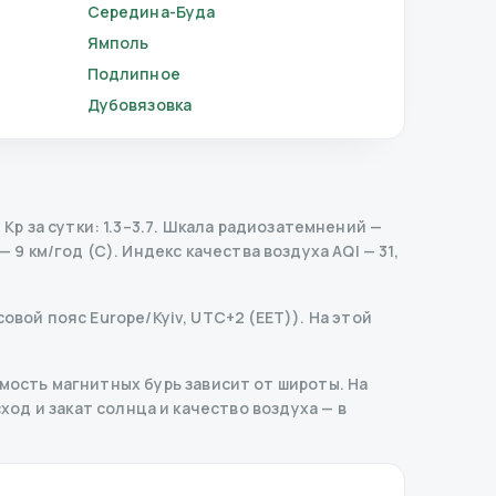
Середина-Буда
Ямполь
Подлипное
Дубовязовка
 за сутки: 1.3–3.7.
Шкала радиозатемнений
—
 9 км/год (С).
Индекс качества воздуха AQI — 31,
овой пояс Europe/Kyiv, UTC+2 (EET)). На этой
ость магнитных бурь зависит от широты. На
сход и закат солнца и качество воздуха — в