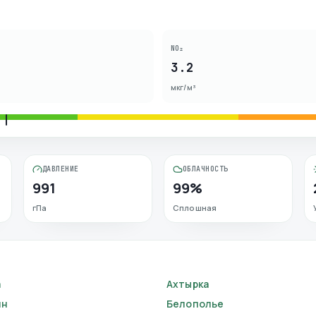
NO₂
3.2
мкг/м³
ДАВЛЕНИЕ
ОБЛАЧНОСТЬ
991
99%
гПа
Сплошная
а
Ахтырка
ин
Белополье