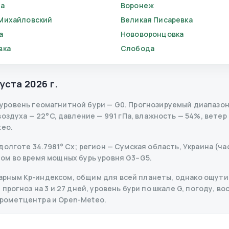
ба
Воронеж
Михайловский
Великая Писаревка
а
Нововоронцовка
вка
Слобода
густа 2026 г.
уровень геомагнитной бури
— G
0
.
Прогнозируемый диапазон Kp
здуха — 22°C, давление — 991 гПа, влажность — 54%, ветер —
teo.
олготе 34.7981° Сх; регион — Сумская область, Украина (час
ом во время мощных бурь уровня G3–G5.
рным Kp-индексом, общим для всей планеты, однако ощутим
рогноз на 3 и 27 дней, уровень бури по шкале G, погоду, во
дрометцентра и Open-Meteo.