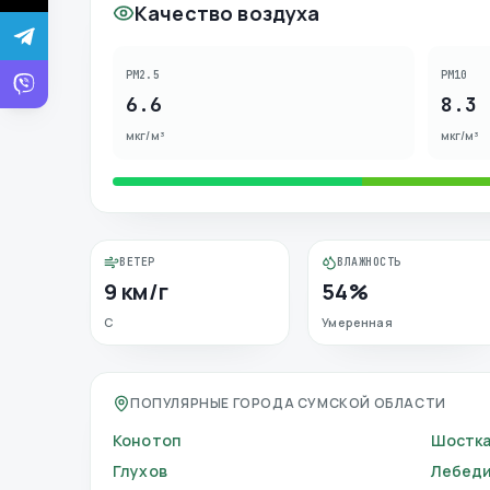
Качество воздуха
PM2.5
PM10
6.6
8.3
мкг/м³
мкг/м³
ВЕТЕР
ВЛАЖНОСТЬ
9 км/г
54%
С
Умеренная
ПОПУЛЯРНЫЕ ГОРОДА СУМСКОЙ ОБЛАСТИ
Конотоп
Шостк
Глухов
Лебед