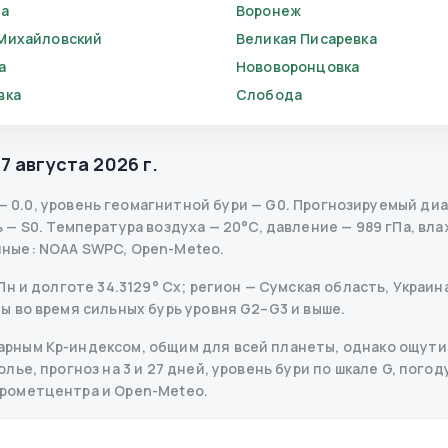
ба
Воронеж
Михайловский
Великая Писаревка
а
Нововоронцовка
вка
Слобода
,
7 августа 2026 г.
—
0.0
,
уровень геомагнитной бури
— G
0
.
Прогнозируемый диапа
ь
— S
0
.
Температура воздуха — 20°C, давление — 989 гПа, влаж
нные
: NOAA SWPC, Open-Meteo.
н и долготе 34.3129° Сх; регион — Сумская область, Украина
ы во время сильных бурь уровня G2–G3 и выше.
рным Kp-индексом, общим для всей планеты, однако ощутим
ье, прогноз на 3 и 27 дней, уровень бури по шкале G, погоду
дрометцентра и Open-Meteo.