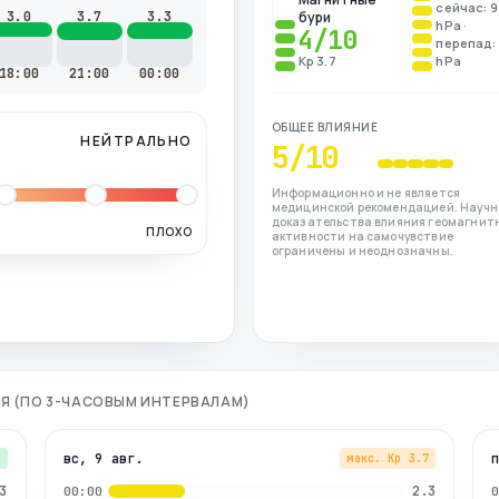
сейчас: 
3.0
3.7
3.3
бури
hPa ·
4
/10
перепад: 
Kp 3.7
hPa
18:00
21:00
00:00
ОБЩЕЕ ВЛИЯНИЕ
НЕЙТРАЛЬНО
5
/10
Информационно и не является
медицинской рекомендацией. Науч
доказательства влияния геомагнит
ПЛОХО
активности на самочувствие
ограничены и неоднозначны.
НЯ (ПО 3-ЧАСОВЫМ ИНТЕРВАЛАМ)
вс, 9 авг.
3
макс. Kp
3.7
3
2.3
00:00