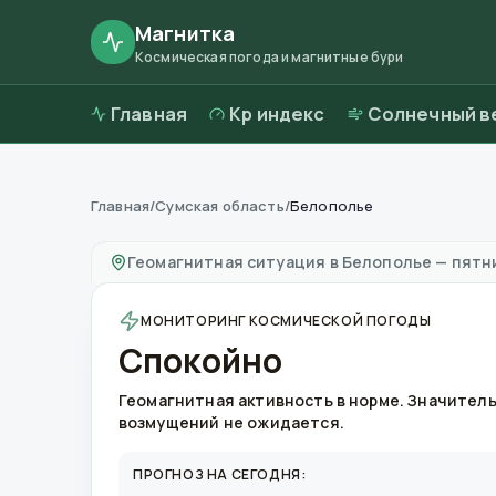
Магнитка
Космическая погода и магнитные бури
Главная
Kp индекс
Солнечный в
Главная
/
Сумская область
/
Белополье
Магнитные бури в
Белополье
—
погода и к
Геомагнитная ситуация в
Белополье
—
пятни
МОНИТОРИНГ КОСМИЧЕСКОЙ ПОГОДЫ
Спокойно
Геомагнитная активность в норме. Значител
возмущений не ожидается.
ПРОГНОЗ НА СЕГОДНЯ: