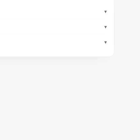
▾
▾
▾