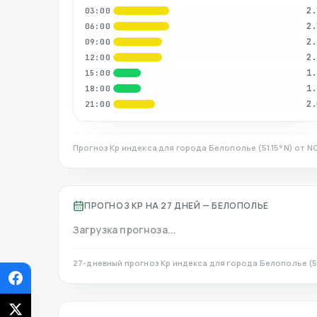
2.
03:00
2.
06:00
2.
09:00
2.
12:00
1.
15:00
1.
18:00
2.
21:00
Прогноз Kp индекса для города
Белополье
(
51.15
°N)
от NO
ПРОГНОЗ KP НА 27 ДНЕЙ —
БЕЛОПОЛЬЕ
Загрузка прогноза...
27-дневный прогноз Kp индекса для города
Белополье
(
5