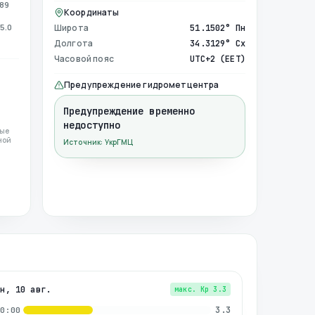
989
Координаты
5.0
Широта
51.1502° Пн
Долгота
34.3129° Сх
Часовой пояс
UTC+2 (EET)
Предупреждение гидрометцентра
Предупреждение временно
недоступно
ные
ной
Источник: УкрГМЦ
пн, 10 авг.
макс. Kp
3.3
3.3
00:00