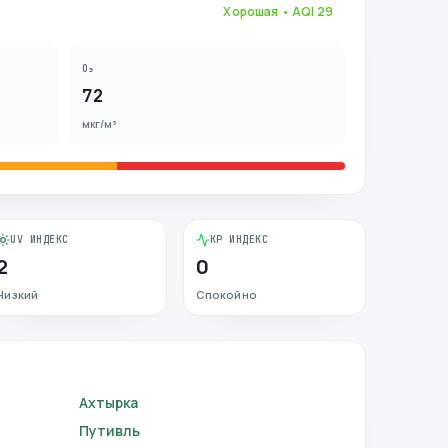
Хорошая
• AQI
29
O₃
72
мкг/м³
UV ИНДЕКС
KP ИНДЕКС
2
0
Низкий
Спокойно
Ахтырка
Путивль