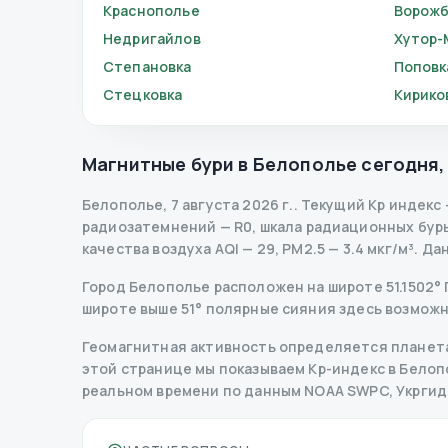
Краснополье
Ворож
Недригайлов
Хутор-
Степановка
Поповк
Стецковка
Кирико
Магнитные бури в
Белополье
сегодня
Белополье
,
7 августа 2026 г.
.
Текущий Kp индекс
радиозатемнений
— R
0
,
шкала радиационных бур
качества воздуха AQI — 29, PM2.5 — 3.4 мкг/м³.
Да
Город Белополье расположен на широте 51.1502° П
широте выше 51° полярные сияния здесь возможн
Геомагнитная активность определяется планета
этой странице мы показываем Kp-индекс в Белопол
реальном времени по данным NOAA SWPC, Укрги