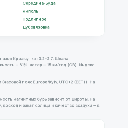
Середина-Буда
Ямполь
Подлипное
Дубовязовка
зон Kp за сутки: 0.3–3.7.
Шкала
ность — 61%, ветер — 15 км/год (СВ).
Индекс
 (часовой пояс Europe/Kyiv, UTC+2 (EET)). На
ость магнитных бурь зависит от широты. На
, восход и закат солнца и качество воздуха — в