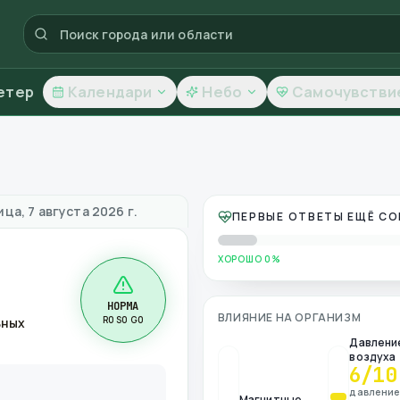
етер
Календари
Небо
Самочувстви
ачество воздуха
ца, 7 августа 2026 г.
ПЕРВЫЕ ОТВЕТЫ ЕЩЁ С
ХОРОШО 0%
НОРМА
ВЛИЯНИЕ НА ОРГАНИЗМ
R0 S0 G0
ьных
Давлени
воздуха
6
/10
давлени
Магнитные