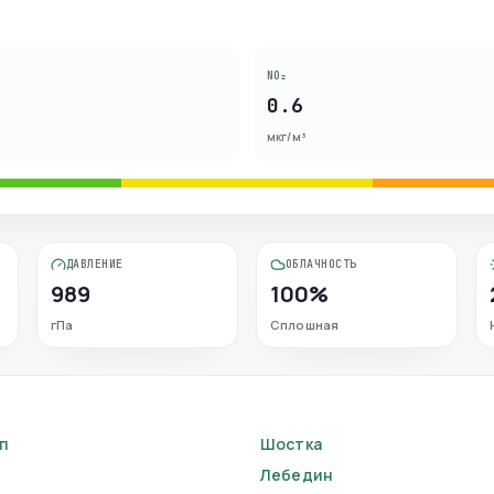
NO₂
0.6
мкг/м³
ДАВЛЕНИЕ
ОБЛАЧНОСТЬ
989
100%
гПа
Сплошная
п
Шостка
Лебедин