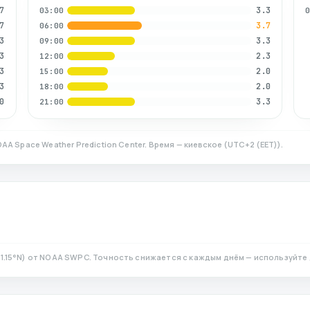
7
3.3
03:00
7
3.7
06:00
3
3.3
09:00
3
2.3
12:00
3
2.0
15:00
3
2.0
18:00
0
3.3
21:00
AA Space Weather Prediction Center. Время — киевское
(
UTC+2 (EET)
).
1.15
°N)
от NOAA SWPC. Точность снижается с каждым днём — используйте 