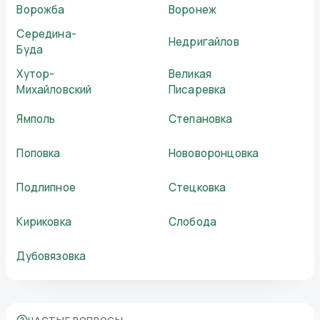
Ворожба
Воронеж
Середина-
Недригайлов
Буда
Хутор-
Великая
Михайловский
Писаревка
Ямполь
Степановка
Поповка
Нововоронцовка
Подлипное
Стецковка
Кириковка
Слобода
Дубовязовка