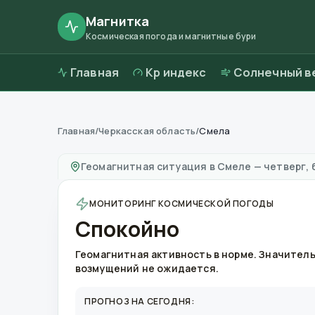
Магнитка
Космическая погода и магнитные бури
Главная
Kp индекс
Солнечный в
Главная
/
Черкасская область
/
Смела
Магнитные бури в
Смеле
—
погода и качест
Геомагнитная ситуация в
Смеле
—
четверг, 
МОНИТОРИНГ КОСМИЧЕСКОЙ ПОГОДЫ
Спокойно
Геомагнитная активность в норме. Значител
возмущений не ожидается.
ПРОГНОЗ НА СЕГОДНЯ: