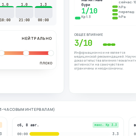
сейчас: 1
1.0
1.0
1.3
бури
hPa ·
1
/10
перепад: 
Kp 1.3
hPa
18:00
21:00
00:00
ОБЩЕЕ ВЛИЯНИЕ
НЕЙТРАЛЬНО
3
/10
Информационно и не является
медицинской рекомендацией. Науч
доказательства влияния геомагнит
ПЛОХО
активности на самочувствие
ограничены и неоднозначны.
О 3-ЧАСОВЫМ ИНТЕРВАЛАМ)
сб, 8 авг.
7
макс. Kp
3.3
3
3.3
00:00