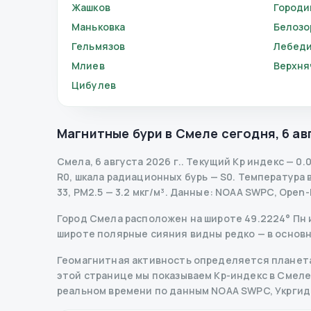
Жашков
Город
Маньковка
Белозо
Гельмязов
Лебед
Млиев
Верхня
Цибулев
Магнитные бури в
Смеле
сегодня
,
6 ав
Смела
,
6 августа 2026 г.
.
Текущий Kp индекс
—
0.
R
0
,
шкала радиационных бурь
— S
0
.
Температура во
33, PM2.5 — 3.2 мкг/м³.
Данные
: NOAA SWPC, Open-
Город Смела расположен на широте 49.2224° Пн и 
широте полярные сияния видны редко — в основн
Геомагнитная активность определяется планета
этой странице мы показываем Kp-индекс в Смеле, 
реальном времени по данным NOAA SWPC, Укрги