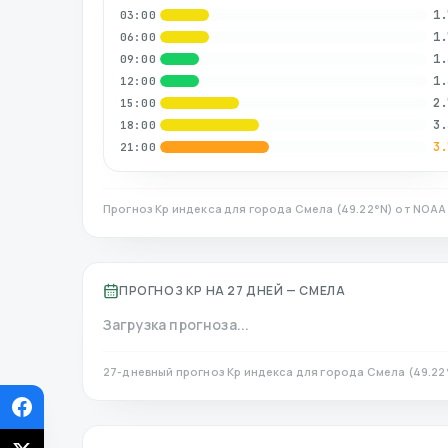
1.
03:00
1.
06:00
1.
09:00
1.
12:00
2.
15:00
3.
18:00
3.
21:00
Прогноз Kp индекса для города
Смела
(
49.22
°N)
от NOAA 
ПРОГНОЗ KP НА 27 ДНЕЙ —
СМЕЛА
Загрузка прогноза...
27-дневный прогноз Kp индекса для города
Смела
(
49.22