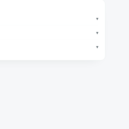
▾
▾
▾