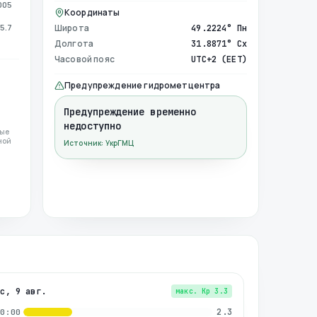
005
Координаты
5.7
Широта
49.2224° Пн
Долгота
31.8871° Сх
Часовой пояс
UTC+2 (EET)
Предупреждение гидрометцентра
Предупреждение временно
недоступно
ные
ной
Источник: УкрГМЦ
вс, 9 авг.
макс. Kp
3.3
2.3
00:00