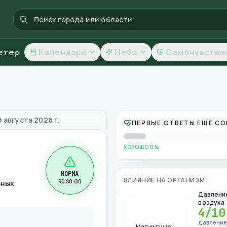
етер
Календари
Небо
Самочувстви
во воздуха
6 августа 2026 г.
ПЕРВЫЕ ОТВЕТЫ ЕЩЁ С
ХОРОШО 0%
НОРМА
ВЛИЯНИЕ НА ОРГАНИЗМ
R0 S0 G0
ьных
Давлени
воздуха
4
/10
давлени
Магнитные