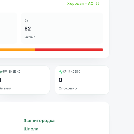
Хорошая
• AQI
33
O₃
82
мкг/м³
UV ИНДЕКС
KP ИНДЕКС
1
0
Низкий
Спокойно
Звенигородка
Шпола