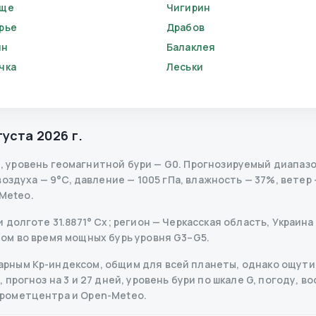
ище
Чигирин
рье
Драбов
ин
Балаклея
чка
Леськи
густа 2026 г.
0
,
уровень геомагнитной бури
— G
0
.
Прогнозируемый диапазон K
здуха — 9°C, давление — 1005 гПа, влажность — 37%, ветер —
Meteo.
долготе 31.8871° Сх; регион — Черкасская область, Украина 
ом во время мощных бурь уровня G3–G5.
рным Kp-индексом, общим для всей планеты, однако ощутим
прогноз на 3 и 27 дней, уровень бури по шкале G, погоду, во
дрометцентра и Open-Meteo.