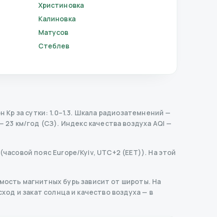
Христиновка
Калиновка
Матусов
Стеблев
p за сутки: 1.0–1.3.
Шкала радиозатемнений
—
 23 км/год (СЗ).
Индекс качества воздуха AQI —
(часовой пояс Europe/Kyiv, UTC+2 (EET)). На этой
ость магнитных бурь зависит от широты. На
сход и закат солнца и качество воздуха — в