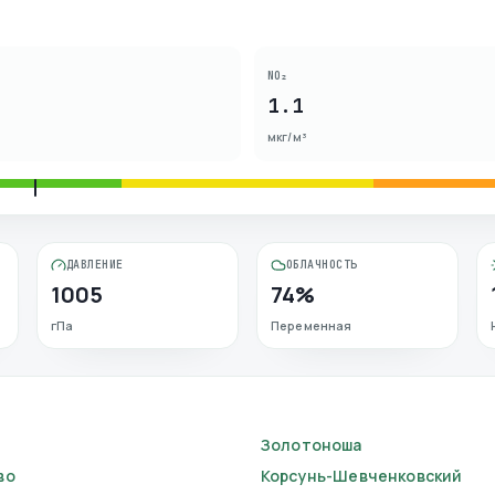
NO₂
1.1
мкг/м³
ДАВЛЕНИЕ
ОБЛАЧНОСТЬ
1005
74%
гПа
Переменная
Золотоноша
во
Корсунь-Шевченковский