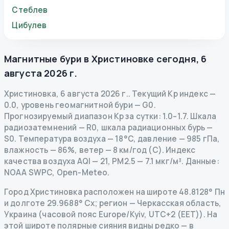
Стеблев
Цибулев
Магнитные бури в
Христиновке
сегодня
,
6
августа 2026 г.
Христиновка
,
6 августа 2026 г.
.
Текущий Kp индекс
—
0.0
,
уровень геомагнитной бури
— G
0
.
Прогнозируемый диапазон Kp за сутки: 1.0–1.7.
Шкала
радиозатемнений
— R
0
,
шкала радиационных бурь
—
S
0
.
Температура воздуха — 18°C, давление — 985 гПа,
влажность — 86%, ветер — 8 км/год (С).
Индекс
качества воздуха AQI — 21, PM2.5 — 7.1 мкг/м³.
Данные
:
NOAA SWPC, Open-Meteo.
Город Христиновка расположен на широте 48.8128° Пн
и долготе 29.9688° Сх; регион — Черкасская область,
Украина (часовой пояс Europe/Kyiv, UTC+2 (EET)). На
этой широте полярные сияния видны редко — в