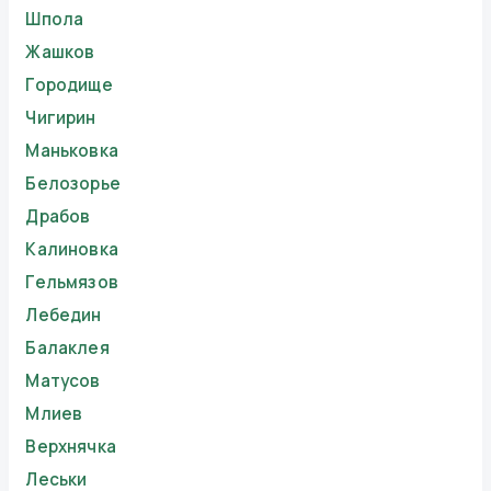
Шпола
Жашков
Городище
Чигирин
Маньковка
Белозорье
Драбов
Калиновка
Гельмязов
Лебедин
Балаклея
Матусов
Млиев
Верхнячка
Леськи