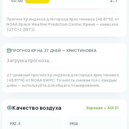
2.7
03:00
Прогноз Kp индекса для города
Христиновка
(
48.81
°N)
от
NOAA Space Weather Prediction Center. Время — киевское
(
UTC+2 (EET)
).
ПРОГНОЗ KP НА 27 ДНЕЙ —
ХРИСТИНОВКА
Загрузка прогноза...
27-дневный прогноз Kp индекса для города
Христиновка
(
48.81
°N)
от NOAA SWPC. Точность снижается с каждым
днём — используйте для общего планирования.
Качество воздуха
Хорошая
• AQI
21
PM2.5
PM10