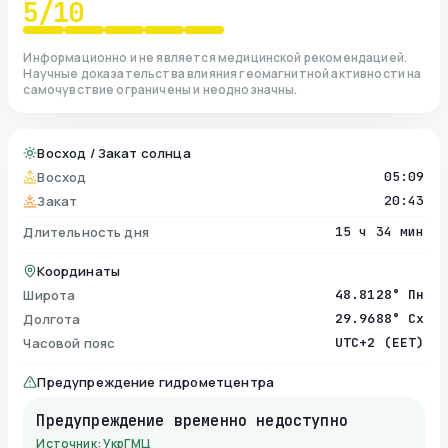
5
/10
Информационно и не является медицинской рекомендацией.
Научные доказательства влияния геомагнитной активности на
самочувствие ограничены и неоднозначны.
Восход / Закат солнца
Восход
05:09
Закат
20:43
Длительность дня
15 ч 34 мин
Координаты
Широта
48.8128° Пн
Долгота
29.9688° Сх
Часовой пояс
UTC+2 (EET)
Предупреждение гидрометцентра
Предупреждение временно недоступно
Источник: УкрГМЦ