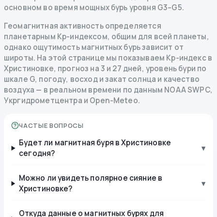
основном во время мощных бурь уровня G3–G5.
Геомагнитная активность определяется
планетарным Kp-индексом, общим для всей планеты,
однако ощутимость магнитных бурь зависит от
широты. На этой странице мы показываем Kp-индекс в
Христиновке, прогноз на 3 и 27 дней, уровень бури по
шкале G, погоду, восход и закат солнца и качество
воздуха — в реальном времени по данным NOAA SWPC,
Укргидрометцентра и Open-Meteo.
ЧАСТЫЕ ВОПРОСЫ
Будет ли магнитная буря в Христиновке
▾
сегодня?
Можно ли увидеть полярное сияние в
▾
Христиновке?
Откуда данные о магнитных бурях для