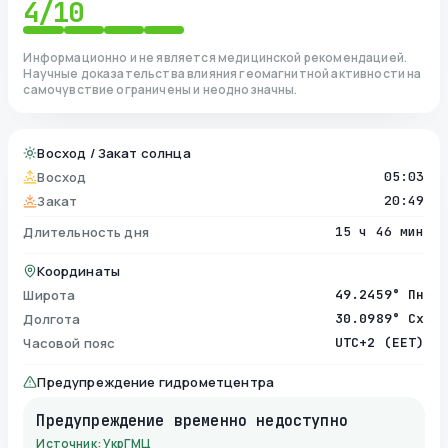
4
/10
Информационно и не является медицинской рекомендацией.
Научные доказательства влияния геомагнитной активности на
самочувствие ограничены и неоднозначны.
Восход / Закат солнца
Восход
05:03
Закат
20:49
Длительность дня
15 ч 46 мин
Координаты
Широта
49.2459° Пн
Долгота
30.0989° Сх
Часовой пояс
UTC+2 (EET)
Предупреждение гидрометцентра
Предупреждение временно недоступно
Источник: УкрГМЦ