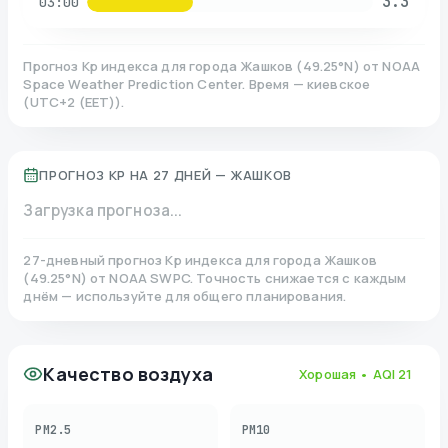
3.3
03:00
Прогноз Kp индекса для города
Жашков
(
49.25
°N)
от NOAA
Space Weather Prediction Center. Время — киевское
(
UTC+2 (EET)
).
ПРОГНОЗ KP НА 27 ДНЕЙ —
ЖАШКОВ
Загрузка прогноза...
27-дневный прогноз Kp индекса для города
Жашков
(
49.25
°N)
от NOAA SWPC. Точность снижается с каждым
днём — используйте для общего планирования.
Качество воздуха
Хорошая
• AQI
21
PM2.5
PM10