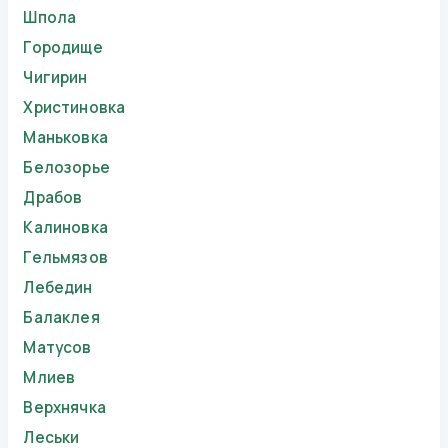
Шпола
Городище
Чигирин
Христиновка
Маньковка
Белозорье
Драбов
Калиновка
Гельмязов
Лебедин
Балаклея
Матусов
Млиев
Верхнячка
Леськи