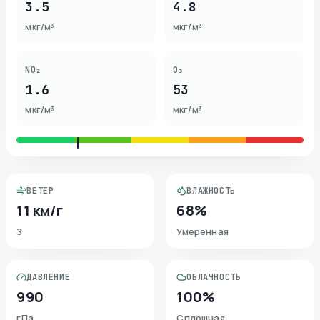
3.5
4.8
мкг/м³
мкг/м³
NO₂
O₃
1.6
53
мкг/м³
мкг/м³
ВЕТЕР
ВЛАЖНОСТЬ
11 км/г
68%
З
Умеренная
ДАВЛЕНИЕ
ОБЛАЧНОСТЬ
990
100%
гПа
Сплошная