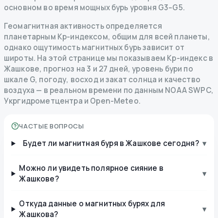
основном во время мощных бурь уровня G3–G5.
Геомагнитная активность определяется
планетарным Kp-индексом, общим для всей планеты,
однако ощутимость магнитных бурь зависит от
широты. На этой странице мы показываем Kp-индекс в
Жашкове, прогноз на 3 и 27 дней, уровень бури по
шкале G, погоду, восход и закат солнца и качество
воздуха — в реальном времени по данным NOAA SWPC,
Укргидрометцентра и Open-Meteo.
ЧАСТЫЕ ВОПРОСЫ
Будет ли магнитная буря в Жашкове сегодня?
▾
Можно ли увидеть полярное сияние в
▾
Жашкове?
Откуда данные о магнитных бурях для
▾
Жашкова?