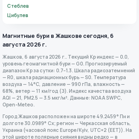
Стеблев
Цибулев
Магнитные бури в
Жашкове
сегодня
,
6
августа 2026 г.
Жашков
,
6 августа 2026 г.
.
Текущий Kp индекс
—
0.0
,
уровень геомагнитной бури
— G
0
.
Прогнозируемый
диапазон Kp за сутки: 0.7–1.3.
Шкала радиозатемнений
— R
0
,
шкала радиационных бурь
— S
0
.
Температура
воздуха — 14°C, давление — 990 гПа, влажность —
68%, ветер — 11 км/год (З).
Индекс качества воздуха
AQI — 21, PM2.5 — 3.5 мкг/м³.
Данные
: NOAA SWPC,
Open-Meteo.
Город Жашков расположен на широте 49.2459° Пн и
долготе 30.0989° Сх; регион — Черкасская область,
Украина (часовой пояс Europe/Kyiv, UTC+2 (EET)). На
этой широте полярные сияния видны редко — в