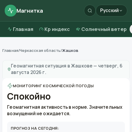
Магнитка
Русский
Главная
Kp индекс
Солнечный ветер
Главная
/
Черкасская область
/
Жашков
Магнитные бури в
Жашкове
—
погода и качество во
Геомагнитная ситуация в
Жашкове
—
четверг, 6
августа 2026 г.
МОНИТОРИНГ КОСМИЧЕСКОЙ ПОГОДЫ
Спокойно
Геомагнитная активность в норме. Значительных
возмущений не ожидается.
ПРОГНОЗ НА СЕГОДНЯ: