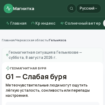
Магнитка
Русский
Главная
Kp индекс
Солнечный ветер
Главная
/
Черкасская область
/
Гельмязов
Магнитные бури в
Гельмязове
—
погода и качество 
Геомагнитная ситуация в
Гельмязове
—
суббота, 8 августа 2026 г.
ГЕОМАГНИТНАЯ БУРЯ
G1 — Слабая буря
Метеочувствительные люди могут ощутить
лёгкую усталость, сонливость или перепады
настроения.