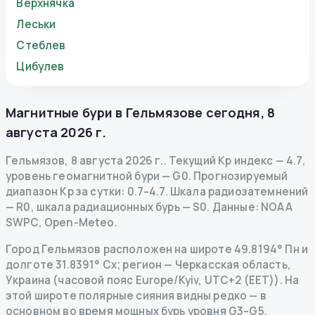
Верхнячка
Леськи
Стеблев
Цибулев
Магнитные бури в
Гельмязове
сегодня
,
8
августа 2026 г.
Гельмязов
,
8 августа 2026 г.
.
Текущий Kp индекс
—
4.7
,
уровень геомагнитной бури
— G
0
.
Прогнозируемый
диапазон Kp за сутки: 0.7–4.7.
Шкала радиозатемнений
— R
0
,
шкала радиационных бурь
— S
0
.
Данные
: NOAA
SWPC, Open-Meteo.
Город Гельмязов расположен на широте 49.8194° Пн и
долготе 31.8391° Сх; регион — Черкасская область,
Украина (часовой пояс Europe/Kyiv, UTC+2 (EET)). На
этой широте полярные сияния видны редко — в
основном во время мощных бурь уровня G3–G5.