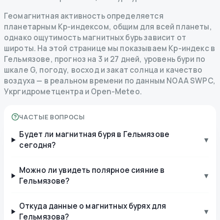
Геомагнитная активность определяется
планетарным Kp-индексом, общим для всей планеты,
однако ощутимость магнитных бурь зависит от
широты. На этой странице мы показываем Kp-индекс в
Гельмязове, прогноз на 3 и 27 дней, уровень бури по
шкале G, погоду, восход и закат солнца и качество
воздуха — в реальном времени по данным NOAA SWPC,
Укргидрометцентра и Open-Meteo.
ЧАСТЫЕ ВОПРОСЫ
Будет ли магнитная буря в Гельмязове
▾
сегодня?
Можно ли увидеть полярное сияние в
▾
Гельмязове?
Откуда данные о магнитных бурях для
▾
Гельмязова?