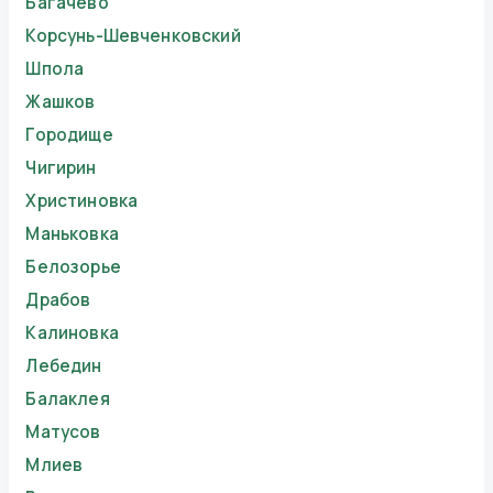
Багачево
Корсунь-Шевченковский
Шпола
Жашков
Городище
Чигирин
Христиновка
Маньковка
Белозорье
Драбов
Калиновка
Лебедин
Балаклея
Матусов
Млиев