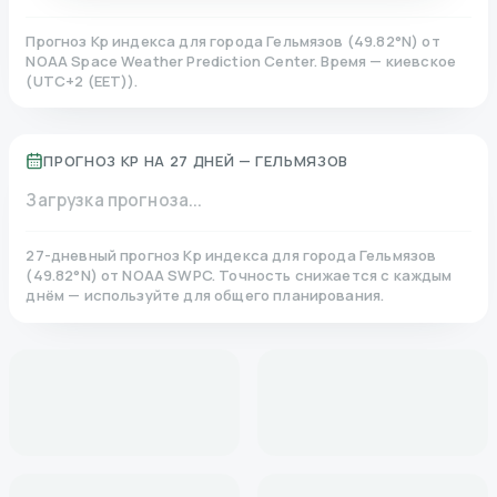
Прогноз Kp индекса для города
Гельмязов
(
49.82
°N)
от
NOAA Space Weather Prediction Center. Время — киевское
(
UTC+2 (EET)
).
ПРОГНОЗ KP НА 27 ДНЕЙ —
ГЕЛЬМЯЗОВ
Загрузка прогноза...
27-дневный прогноз Kp индекса для города
Гельмязов
(
49.82
°N)
от NOAA SWPC. Точность снижается с каждым
днём — используйте для общего планирования.